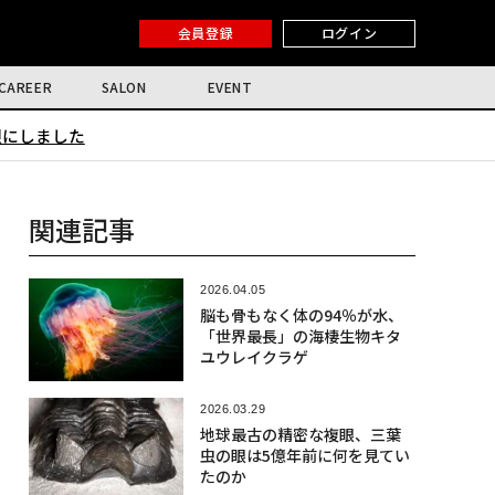
会員登録
ログイン
CAREER
SALON
EVENT
限にしました
関連記事
2026.04.05
脳も骨もなく体の94％が水、
「世界最長」の海棲生物キタ
ユウレイクラゲ
2026.03.29
地球最古の精密な複眼、三葉
虫の眼は5億年前に何を見てい
たのか