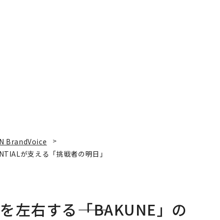
N BrandVoice
ENTIALが支える「挑戦者の明日」
左右する――「BAKUNE」の