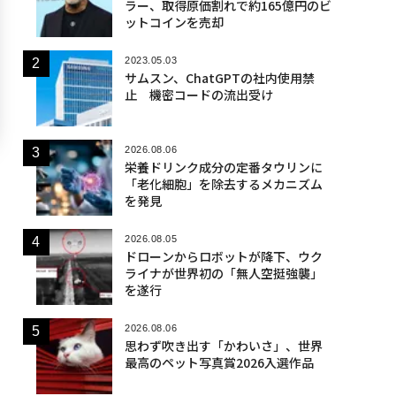
ラー、取得原価割れで約165億円のビ
ットコインを売却
2023.05.03
サムスン、ChatGPTの社内使用禁
止 機密コードの流出受け
2026.08.06
栄養ドリンク成分の定番タウリンに
「老化細胞」を除去するメカニズム
を発見
2026.08.05
ドローンからロボットが降下、ウク
ライナが世界初の「無人空挺強襲」
を遂行
2026.08.06
思わず吹き出す「かわいさ」、世界
最高のペット写真賞2026入選作品