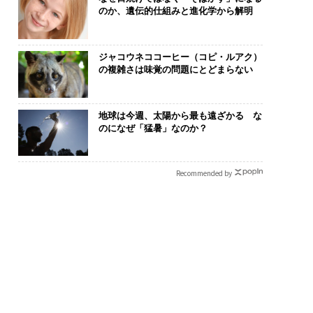
のか、遺伝的仕組みと進化学から解明
ジャコウネココーヒー（コピ・ルアク）
の複雑さは味覚の問題にとどまらない
.25(土)開催〉5年後
伝統を礎に、未来を再定
“泊まる”を超
地球は今週、太陽から最も遠ざかる な
ャリアに「戦略」は
義する 125年企業BAT
パシオが描く
のになぜ「猛暑」なのか？
か。トップエグゼク
が挑むスモークレスな未
本のラグジュ
ブのキャリアに触れ
来
編）
│CAREER SUMMI
Recommended by
26