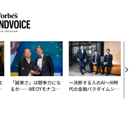
〈7
のキ
ある
ティ
る1日
T 20
エ
「誠実さ」は競争力にな
〜決断する人のAI〜AI時
い
るか──WEOYモナコで
代の金融パラダイムシフ
見た、くら寿司の経営哲
ト、「超個別化」の核心
学
【MUFG×ウェルスナビ
×PwC】