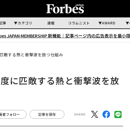
記事
カテゴリ
連載
コラムニスト
AWARD
rbes JAPAN MEMBERSHIP 新機能｜
記事ページ内の広告表示を最小
匹敵する熱と衝撃波を放つ仕組み
温度に匹敵する熱と衝撃波を放
著者フォロー
記事を保存