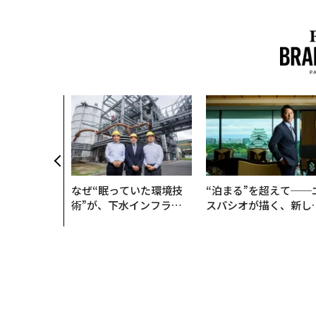
なぜ“眠っていた環境技
“泊まる”を超えて──
術”が、下水インフラを
スパシオが描く、新し
変えたのか──産総研×
日本のラグジュアリー
月島JFEアクアソリュー
（前編）
ションの10年