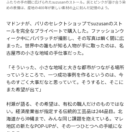
ふたりの手の間に広げられたsuzusanのストール。灰とピンクが溶け合う染
めの表情は、産地の400年が新しい素材の上に刻んだ記憶のよう。
マドンナが、パリのセレクトショップでsuzusanのスト
ールを完全なプライベートで購入した。ファッションウ
ィーク中にパパラッチが撮影し、その写真は瞬く間に広
まった。世界中の誰もが知る人物が手に取ったのは、名
古屋市の小さな地域の手仕事だった。
「そういった、小さな地域と大きな都市がつながる場所
っていうところで、一つ成功事例を作るというのは、今
ものすごく大事だなと思っていて。そうすると、そこに
また希望が出て」
村瀬が語る、その希望は、有松の職人だけのものではな
い。経済産業省が指定する伝統的工芸品は244品目。北
海道から沖縄まで、みんな同じ課題を抱えている。マレ
地区の新たなPOP-UPが、その一つひとつへの手紙にな