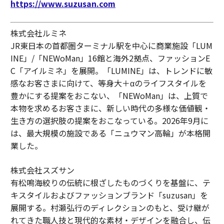
https://www.suzusan.com
株式会社ルミネ
JR東日本の首都圏ターミナル駅を中心に商業施設「LUM
INE」/「NEWoMan」16館と海外2拠点、ファッションE
C「アイルミネ」を展開。「LUMINE」は、トレンドに敏
感なお客さまに向けて、等身大＋αのライフスタイルを
豊かにする提案をおこない、「NEWoMan」は、上質で
本物を求めるお客さまに、新しい時代の多様な価値観・
生き方の選択肢の提案をおこなっている。2026年9月に
は、最大規模の施設である「ニュウマン高輪」が本格開
業した。
株式会社スズサン
有松鳴海絞りの伝統に根ざしたものづくりを基盤に、テ
キスタイルおよびファッションブランド「suzusan」を
展開する。村瀬弘行のディレクションのもと、受け継が
れてきた職人技と現代的な素材・デザインを融合し、伝