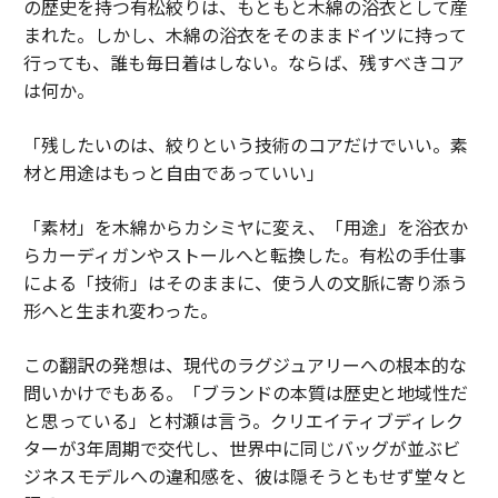
の歴史を持つ有松絞りは、もともと木綿の浴衣として産
まれた。しかし、木綿の浴衣をそのままドイツに持って
行っても、誰も毎日着はしない。ならば、残すべきコア
は何か。
「残したいのは、絞りという技術のコアだけでいい。素
材と用途はもっと自由であっていい」
「素材」を木綿からカシミヤに変え、「用途」を浴衣か
らカーディガンやストールへと転換した。有松の手仕事
による「技術」はそのままに、使う人の文脈に寄り添う
形へと生まれ変わった。
この翻訳の発想は、現代のラグジュアリーへの根本的な
問いかけでもある。「ブランドの本質は歴史と地域性だ
と思っている」と村瀬は言う。クリエイティブディレク
ターが3年周期で交代し、世界中に同じバッグが並ぶビ
ジネスモデルへの違和感を、彼は隠そうともせず堂々と