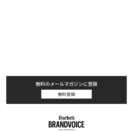
ものではない。今日の車両は、半導体、センサー、ソフ
トウェアで構成される走るネットワークであり、それら
を支えるサプライチェーンは、アジアのほぼすべての地
域に広がっている。
分散型の高リスクなサプライチェーン
アジアにおける自動車生産は、高度に分散した複数市場
モデルへと進化した。高付加価値部品は最終組立前に何
度も国境を越え、これまで以上に時間的制約が厳しく、
混乱に対して脆弱なサプライチェーンを生み出してい
無料のメールマガジンに登録
る。
無料登録
この変化の多くは、半導体の重要性の高まりに起因す
る。半導体は今や、自動車がどこで製造され、工場がど
れだけ迅速に稼働できるかを決定する上で、決定的な役
割を果たしている。AI搭載の運転支援システムやソフト
ウェア駆動型プラットフォームにより、車両1台あたり