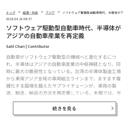
トップ
経済・社会
アジア
ソフトウェア駆動型自動車時代、半導体がアジ
2026.04.24 08:57
ソフトウェア駆動型自動車時代、半導体が
アジアの自動車産業を再定義
Salil Chari | Contributor
自動車がソフトウェア駆動型の機械へと進化するにつ
れ、半導体はアジアの自動車産業の中枢神経となり、同
時に最大の脆弱性となっている。台湾の半導体製造工場
から東南アジア全域の車両組立ラインまで、ますます複
雑化する国境を越えたサプライチェーンが、車両の製
造、輸送、納品の方法を再定義している。本稿では、半
導体がいかにアジアの自動車貿易の未来を形作っている
か、そしてなぜ物流の強靭性が競争優位性となったのか
続きを見る
を探る。
現代の自動車は、もはや鉄鋼と機械によって定義される