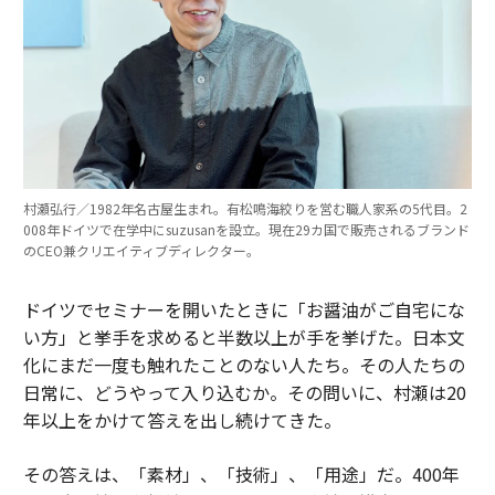
村瀬弘行／1982年名古屋生まれ。有松鳴海絞りを営む職人家系の5代目。2
008年ドイツで在学中にsuzusanを設立。現在29カ国で販売されるブランド
のCEO兼クリエイティブディレクター。
ドイツでセミナーを開いたときに「お醤油がご自宅にな
い方」と挙手を求めると半数以上が手を挙げた。日本文
化にまだ一度も触れたことのない人たち。その人たちの
日常に、どうやって入り込むか。その問いに、村瀬は20
年以上をかけて答えを出し続けてきた。
その答えは、「素材」、「技術」、「用途」だ。400年