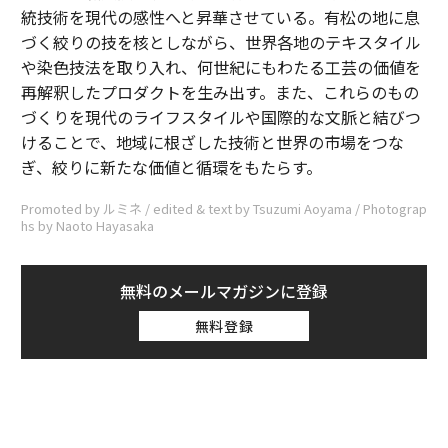
統技術を現代の感性へと昇華させている。有松の地に息
づく絞りの技を核としながら、世界各地のテキスタイル
や染色技法を取り入れ、何世紀にもわたる工芸の価値を
再解釈したプロダクトを生み出す。また、これらのもの
づくりを現代のライフスタイルや国際的な文脈と結びつ
けることで、地域に根ざした技術と世界の市場をつな
ぎ、絞りに新たな価値と循環をもたらす。
Promoted by ルミネ / edited & text by Tsuzumi Aoyama / Photograp
hs by Naoto Hayasaka
無料のメールマガジンに登録
無料登録