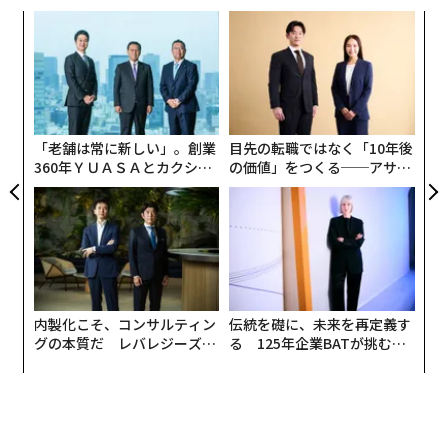
の半導体搭載量は大幅に増加した。電気自動車は通常、
ア
電子制御システムへの依存度が高いため、内燃機関車両
の
の2倍から3倍の半導体を必要とする。
た
〜
織
その結果、自動車メーカーはもはや、ある国から別の国
う
T
へ部品を移動させる単純で直線的なサプライチェーンを
「老舗は常に新しい」。創業
目先の転職ではなく「10年後
管理しているわけではない。代わりに、半導体製造工
360年ＹＵＡＳＡとカクシン
の価値」をつくる──アサイ
場、検査・パッケージング施設、車両組立ラインをアジ
CEO田尻望が語る、AIを超え
ンの長期伴走型支援とは
る人の価値
ア全域で結ぶ、複雑な地域ネットワークを統括してい
る。
特定市場への依存度の高まり
今日の自動車サプライチェーンは、地域全体に広がる専
内製化こそ、コンサルティン
伝統を礎に、未来を再定義す
グの本質だ レバレジーズが
る 125年企業BATが挑むス
門部品サプライヤーの多様なエコシステムに依存してい
実践する、次世代ファームの
モークレスな未来
る。車両には、パワートレインやドライブライン・シス
全貌
テムから、ブレーキ、ステアリング部品、電子機器、車
載コンピューティング・モジュールまで、数千の部品が