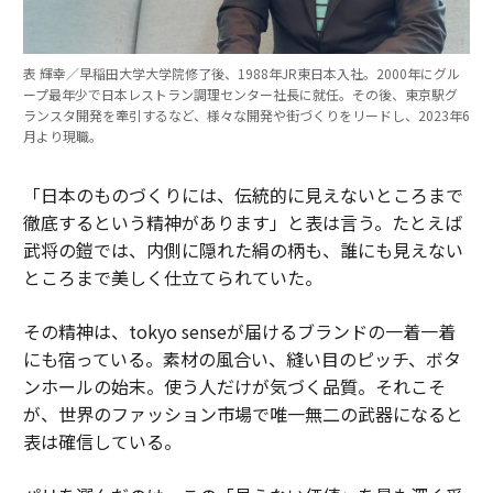
表 輝幸／早稲田大学大学院修了後、1988年JR東日本入社。2000年にグル
ープ最年少で日本レストラン調理センター社長に就任。その後、東京駅グ
ランスタ開発を牽引するなど、様々な開発や街づくりをリードし、2023年6
月より現職。
「日本のものづくりには、伝統的に見えないところまで
徹底するという精神があります」と表は言う。たとえば
武将の鎧では、内側に隠れた絹の柄も、誰にも見えない
ところまで美しく仕立てられていた。
その精神は、tokyo senseが届けるブランドの一着一着
にも宿っている。素材の風合い、縫い目のピッチ、ボタ
ンホールの始末。使う人だけが気づく品質。それこそ
が、世界のファッション市場で唯一無二の武器になると
表は確信している。