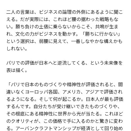
二人の言葉は、ビジネスの論理の外側にあるように聞こ
える。だが実際には、これほど腰の据わった戦略もな
い。勝ち負けの土俵に乗らないからこそ、共鳴が生ま
れ、文化の力がビジネスを動かす。「勝ちに行かない」
という選択は、弱腰に見えて、一番しなやかな構えかも
しれない。
パリでの評価が日本へと逆流してくる、という未来像を
表は描く。
「パリで日本のものづくりや精神性が評価されると、間
違いなくヨーロッパ各国、アメリカ、アジアで評価され
るようになる。そして何が起こるか。日本人が最も評価
するんです。自分たちが受け継いできたものづくりや、
その根底にある精神性に世界から光が当たる。これほど
のクオリティが、この価格で手に入るのかと驚きに変わ
る。アーバンクラフトマンシップが経済として回り始め