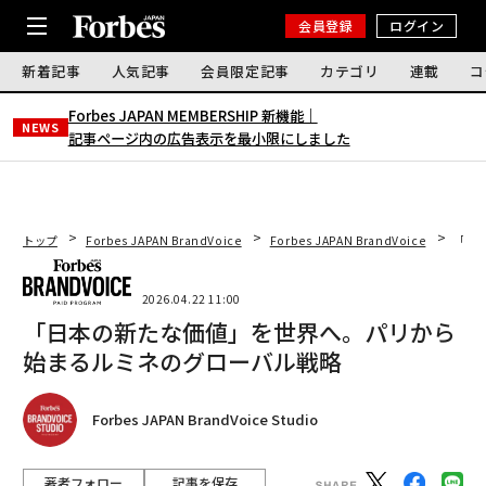
会員登録
ログイン
新着記事
人気記事
会員限定記事
カテゴリ
連載
コ
Forbes JAPAN MEMBERSHIP 新機能｜
NEWS
記事ページ内の広告表示を最小限にしました
トップ
Forbes JAPAN BrandVoice
Forbes JAPAN BrandVoice
「日
2026.04.22 11:00
「日本の新たな価値」を世界へ。パリから
始まるルミネのグローバル戦略
Forbes JAPAN BrandVoice Studio
著者フォロー
記事を保存