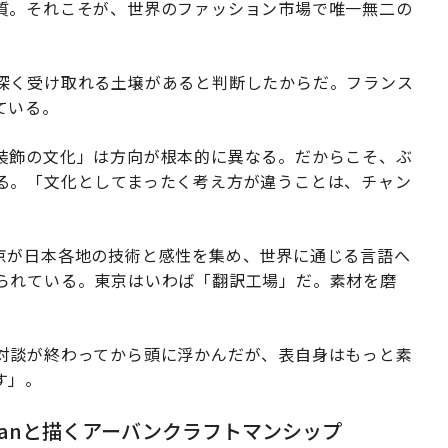
質。それこそが、世界のファッション市場で唯一無二の
深く受け取れる土壌があると判断したからだ。フランス
ている。
装飾の文化」は方向が根本的に異なる。だからこそ、ぶ
る。「文化としてまったく考え方が違うことは、チャン
は、東京が日本各地の技術と感性を集め、世界に通じる言語へ
られている。東京はいわば「翻訳工場」だ。素材を磨
対談が終わってから頭に浮かんだが、表自身はもっと素
す」。
sanと描くアーバンクラフトマンシップ