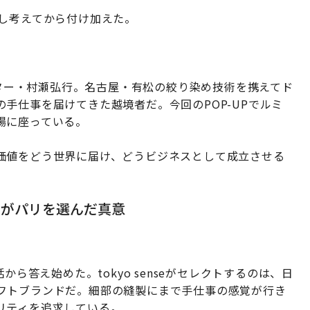
少し考えてから付け加えた。
レクター・村瀬弘行。名古屋・有松の絞り染め技術を携えてド
手仕事を届けてきた越境者だ。今回のPOP-UPでルミ
場に座っている。
価値をどう世界に届け、どうビジネスとして成立させる
ネがパリを選んだ真意
から答え始めた。tokyo senseがセレクトするのは、日
フトブランドだ。細部の縫製にまで手仕事の感覚が行き
リティを追求している。