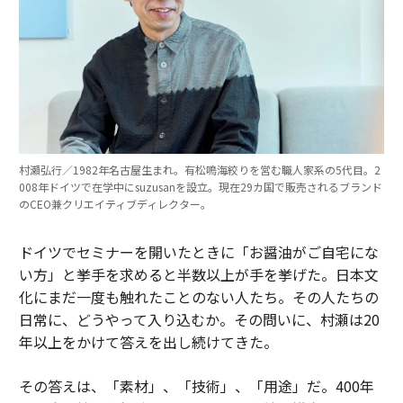
村瀬弘行／1982年名古屋生まれ。有松鳴海絞りを営む職人家系の5代目。2
008年ドイツで在学中にsuzusanを設立。現在29カ国で販売されるブランド
のCEO兼クリエイティブディレクター。
ドイツでセミナーを開いたときに「お醤油がご自宅にな
い方」と挙手を求めると半数以上が手を挙げた。日本文
化にまだ一度も触れたことのない人たち。その人たちの
日常に、どうやって入り込むか。その問いに、村瀬は20
年以上をかけて答えを出し続けてきた。
その答えは、「素材」、「技術」、「用途」だ。400年