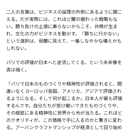
二人の言葉は、ビジネスの論理の外側にあるように聞こ
える。だが実際には、これほど腰の据わった戦略もな
い。勝ち負けの土俵に乗らないからこそ、共鳴が生ま
れ、文化の力がビジネスを動かす。「勝ちに行かない」
という選択は、弱腰に見えて、一番しなやかな構えかも
しれない。
パリでの評価が日本へと逆流してくる、という未来像を
表は描く。
「パリで日本のものづくりや精神性が評価されると、間
違いなくヨーロッパ各国、アメリカ、アジアで評価され
るようになる。そして何が起こるか。日本人が最も評価
するんです。自分たちが受け継いできたものづくりや、
その根底にある精神性に世界から光が当たる。これほど
のクオリティが、この価格で手に入るのかと驚きに変わ
る。アーバンクラフトマンシップが経済として回り始め