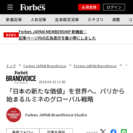
会員登録
ログイン
新着記事
人気記事
会員限定記事
カテゴリ
連載
コ
Forbes JAPAN MEMBERSHIP 新機能｜
NEWS
記事ページ内の広告表示を最小限にしました
トップ
Forbes JAPAN BrandVoice
Forbes JAPAN BrandVoice
「日
2026.04.22 11:00
「日本の新たな価値」を世界へ。パリから
始まるルミネのグローバル戦略
Forbes JAPAN BrandVoice Studio
著者フォロー
記事を保存