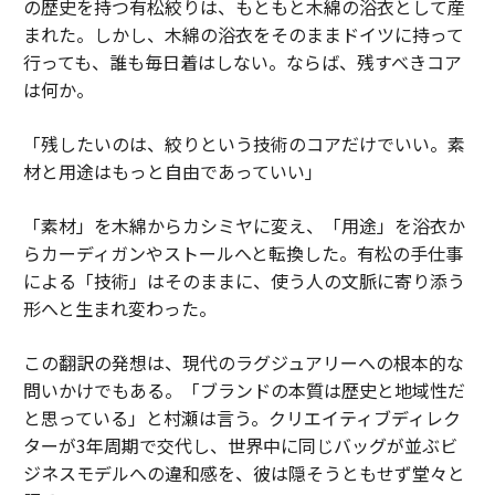
の歴史を持つ有松絞りは、もともと木綿の浴衣として産
まれた。しかし、木綿の浴衣をそのままドイツに持って
行っても、誰も毎日着はしない。ならば、残すべきコア
は何か。
「残したいのは、絞りという技術のコアだけでいい。素
材と用途はもっと自由であっていい」
「素材」を木綿からカシミヤに変え、「用途」を浴衣か
らカーディガンやストールへと転換した。有松の手仕事
による「技術」はそのままに、使う人の文脈に寄り添う
形へと生まれ変わった。
この翻訳の発想は、現代のラグジュアリーへの根本的な
問いかけでもある。「ブランドの本質は歴史と地域性だ
と思っている」と村瀬は言う。クリエイティブディレク
ターが3年周期で交代し、世界中に同じバッグが並ぶビ
ジネスモデルへの違和感を、彼は隠そうともせず堂々と