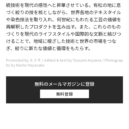
統技術を現代の感性へと昇華させている。有松の地に息
づく絞りの技を核としながら、世界各地のテキスタイル
や染色技法を取り入れ、何世紀にもわたる工芸の価値を
再解釈したプロダクトを生み出す。また、これらのもの
づくりを現代のライフスタイルや国際的な文脈と結びつ
けることで、地域に根ざした技術と世界の市場をつな
ぎ、絞りに新たな価値と循環をもたらす。
Promoted by ルミネ / edited & text by Tsuzumi Aoyama / Photograp
hs by Naoto Hayasaka
無料のメールマガジンに登録
無料登録