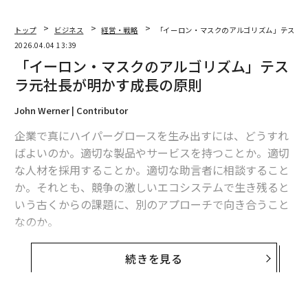
トップ
ビジネス
経営・戦略
「イーロン・マスクのアルゴリズム」テスラ
2026.04.04 13:39
「イーロン・マスクのアルゴリズム」テス
ラ元社長が明かす成長の原則
John Werner | Contributor
企業で真にハイパーグロースを生み出すには、どうすれ
ばよいのか。適切な製品やサービスを持つことか。適切
な人材を採用することか。適切な助言者に相談すること
か。それとも、競争の激しいエコシステムで生き残ると
いう古くからの課題に、別のアプローチで向き合うこと
なのか。
2015年から2018年までテスラの社長を務めたジョン・
続きを見る
マクニールによる新刊がまもなく出版される。タイトル
は『The Algorithm』。成長の実現がしばしば困難な世
界において、テスラが用いてきたイノベーションの枠組