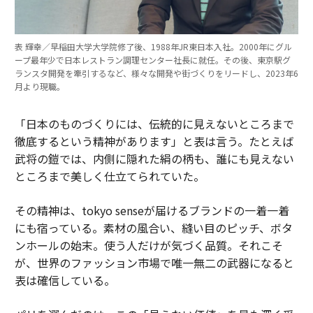
表 輝幸／早稲田大学大学院修了後、1988年JR東日本入社。2000年にグル
ープ最年少で日本レストラン調理センター社長に就任。その後、東京駅グ
ランスタ開発を牽引するなど、様々な開発や街づくりをリードし、2023年6
月より現職。
「日本のものづくりには、伝統的に見えないところまで
徹底するという精神があります」と表は言う。たとえば
武将の鎧では、内側に隠れた絹の柄も、誰にも見えない
ところまで美しく仕立てられていた。
その精神は、tokyo senseが届けるブランドの一着一着
にも宿っている。素材の風合い、縫い目のピッチ、ボタ
ンホールの始末。使う人だけが気づく品質。それこそ
が、世界のファッション市場で唯一無二の武器になると
表は確信している。