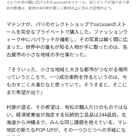
ふたりの手の間に広げられたsuzusanのストール。灰とピンクが溶け合う染
めの表情は、産地の400年が新しい素材の上に刻んだ記憶のよう。
マドンナが、パリのセレクトショップでsuzusanのスト
ールを完全なプライベートで購入した。ファッションウ
ィーク中にパパラッチが撮影し、その写真は瞬く間に広
まった。世界中の誰もが知る人物が手に取ったのは、名
古屋市の小さな地域の手仕事だった。
「そういった、小さな地域と大きな都市がつながる場所
っていうところで、一つ成功事例を作るというのは、今
ものすごく大事だなと思っていて。そうすると、そこに
また希望が出て」
村瀬が語る、その希望は、有松の職人だけのものではな
い。経済産業省が指定する伝統的工芸品は244品目。北
海道から沖縄まで、みんな同じ課題を抱えている。マレ
地区の新たなPOP-UPが、その一つひとつへの手紙にな