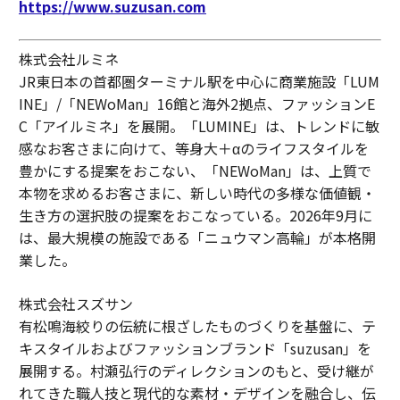
https://www.suzusan.com
株式会社ルミネ
JR東日本の首都圏ターミナル駅を中心に商業施設「LUM
INE」/「NEWoMan」16館と海外2拠点、ファッションE
C「アイルミネ」を展開。「LUMINE」は、トレンドに敏
感なお客さまに向けて、等身大＋αのライフスタイルを
豊かにする提案をおこない、「NEWoMan」は、上質で
本物を求めるお客さまに、新しい時代の多様な価値観・
生き方の選択肢の提案をおこなっている。2026年9月に
は、最大規模の施設である「ニュウマン高輪」が本格開
業した。
株式会社スズサン
有松鳴海絞りの伝統に根ざしたものづくりを基盤に、テ
キスタイルおよびファッションブランド「suzusan」を
展開する。村瀬弘行のディレクションのもと、受け継が
れてきた職人技と現代的な素材・デザインを融合し、伝