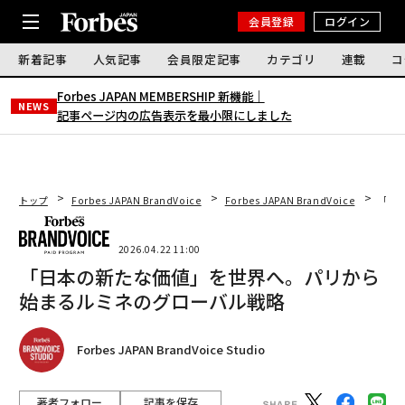
会員登録
ログイン
新着記事
人気記事
会員限定記事
カテゴリ
連載
コ
Forbes JAPAN MEMBERSHIP 新機能｜
NEWS
記事ページ内の広告表示を最小限にしました
トップ
Forbes JAPAN BrandVoice
Forbes JAPAN BrandVoice
「日
2026.04.22 11:00
「日本の新たな価値」を世界へ。パリから
始まるルミネのグローバル戦略
Forbes JAPAN BrandVoice Studio
著者フォロー
記事を保存