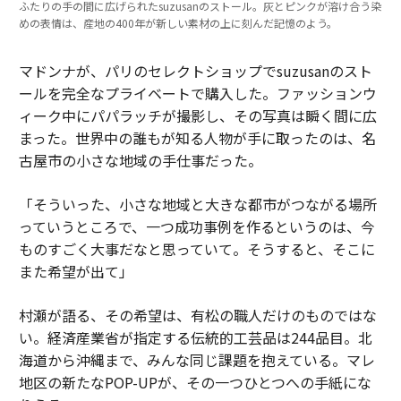
ふたりの手の間に広げられたsuzusanのストール。灰とピンクが溶け合う染
めの表情は、産地の400年が新しい素材の上に刻んだ記憶のよう。
マドンナが、パリのセレクトショップでsuzusanのスト
ールを完全なプライベートで購入した。ファッションウ
ィーク中にパパラッチが撮影し、その写真は瞬く間に広
まった。世界中の誰もが知る人物が手に取ったのは、名
古屋市の小さな地域の手仕事だった。
「そういった、小さな地域と大きな都市がつながる場所
っていうところで、一つ成功事例を作るというのは、今
ものすごく大事だなと思っていて。そうすると、そこに
また希望が出て」
村瀬が語る、その希望は、有松の職人だけのものではな
い。経済産業省が指定する伝統的工芸品は244品目。北
海道から沖縄まで、みんな同じ課題を抱えている。マレ
地区の新たなPOP-UPが、その一つひとつへの手紙にな