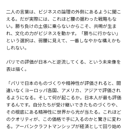
二人の言葉は、ビジネスの論理の外側にあるように聞こ
える。だが実際には、これほど腰の据わった戦略もな
い。勝ち負けの土俵に乗らないからこそ、共鳴が生ま
れ、文化の力がビジネスを動かす。「勝ちに行かない」
という選択は、弱腰に見えて、一番しなやかな構えかも
しれない。
パリでの評価が日本へと逆流してくる、という未来像を
表は描く。
「パリで日本のものづくりや精神性が評価されると、間
違いなくヨーロッパ各国、アメリカ、アジアで評価され
るようになる。そして何が起こるか。日本人が最も評価
するんです。自分たちが受け継いできたものづくりや、
その根底にある精神性に世界から光が当たる。これほど
のクオリティが、この価格で手に入るのかと驚きに変わ
る。アーバンクラフトマンシップが経済として回り始め