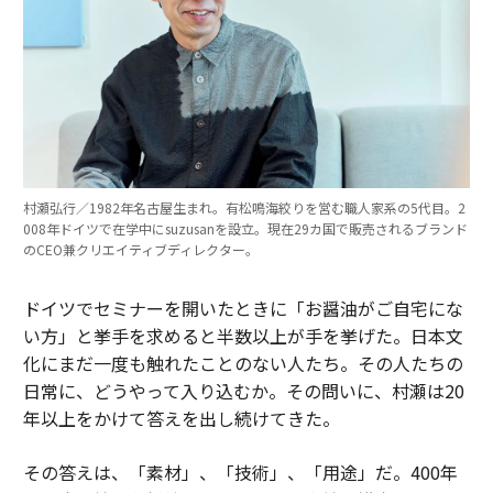
村瀬弘行／1982年名古屋生まれ。有松鳴海絞りを営む職人家系の5代目。2
008年ドイツで在学中にsuzusanを設立。現在29カ国で販売されるブランド
のCEO兼クリエイティブディレクター。
ドイツでセミナーを開いたときに「お醤油がご自宅にな
い方」と挙手を求めると半数以上が手を挙げた。日本文
化にまだ一度も触れたことのない人たち。その人たちの
日常に、どうやって入り込むか。その問いに、村瀬は20
年以上をかけて答えを出し続けてきた。
その答えは、「素材」、「技術」、「用途」だ。400年