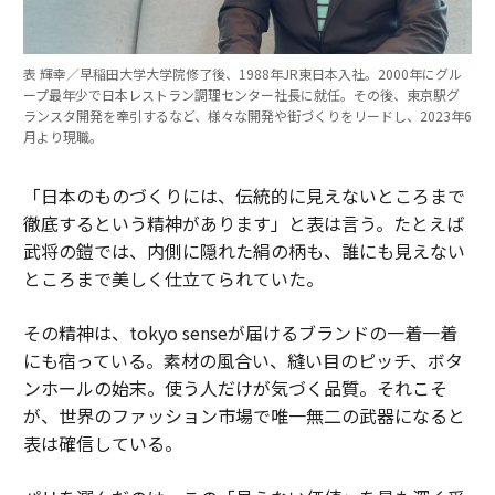
表 輝幸／早稲田大学大学院修了後、1988年JR東日本入社。2000年にグル
ープ最年少で日本レストラン調理センター社長に就任。その後、東京駅グ
ランスタ開発を牽引するなど、様々な開発や街づくりをリードし、2023年6
月より現職。
「日本のものづくりには、伝統的に見えないところまで
徹底するという精神があります」と表は言う。たとえば
武将の鎧では、内側に隠れた絹の柄も、誰にも見えない
ところまで美しく仕立てられていた。
その精神は、tokyo senseが届けるブランドの一着一着
にも宿っている。素材の風合い、縫い目のピッチ、ボタ
ンホールの始末。使う人だけが気づく品質。それこそ
が、世界のファッション市場で唯一無二の武器になると
表は確信している。