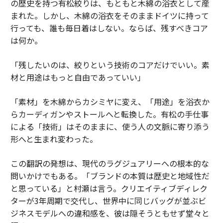
の歴史を持つ有松絞りは、もともと木綿の浴衣として産
まれた。しかし、木綿の浴衣をそのままドイツに持って
行っても、誰も毎日着はしない。ならば、残すべきコア
は何か。
「残したいのは、絞りという技術のコアだけでいい。素
材と用途はもっと自由であっていい」
「素材」を木綿からカシミヤに変え、「用途」を浴衣か
らカーディガンやストールへと転換した。有松の手仕事
による「技術」はそのままに、使う人の文脈に寄り添う
形へと生まれ変わった。
この翻訳の発想は、現代のラグジュアリーへの根本的な
問いかけでもある。「ブランドの本質は歴史と地域性だ
と思っている」と村瀬は言う。クリエイティブディレク
ターが3年周期で交代し、世界中に同じバッグが並ぶビ
ジネスモデルへの違和感を、彼は隠そうともせず堂々と