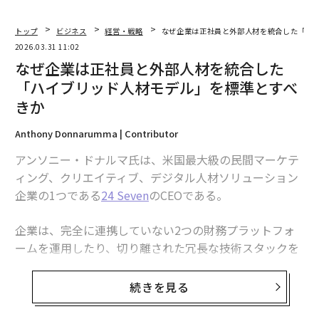
トップ
ビジネス
経営・戦略
なぜ企業は正社員と外部人材を統合した「ハ
2026.03.31 11:02
なぜ企業は正社員と外部人材を統合した
「ハイブリッド人材モデル」を標準とすべ
きか
Anthony Donnarumma | Contributor
アンソニー・ドナルマ氏は、米国最大級の民間マーケテ
ィング、クリエイティブ、デジタル人材ソリューション
企業の1つである
24 Seven
のCEOである。
企業は、完全に連携していない2つの財務プラットフォ
ームを運用したり、切り離された冗長な技術スタックを
運用したりはしないだろう。しかし、人材に関しては、
多くの組織が今でもまさにそれを行っている。正社員を
続きを見る
採用するシステムが1つあり、外部人材を採用する別の
システムがある。適切な人材にアクセスするためのこの