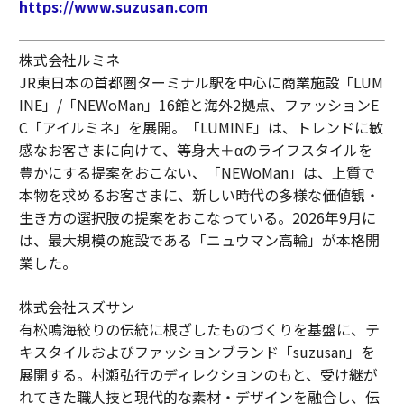
https://www.suzusan.com
株式会社ルミネ
JR東日本の首都圏ターミナル駅を中心に商業施設「LUM
INE」/「NEWoMan」16館と海外2拠点、ファッションE
C「アイルミネ」を展開。「LUMINE」は、トレンドに敏
感なお客さまに向けて、等身大＋αのライフスタイルを
豊かにする提案をおこない、「NEWoMan」は、上質で
本物を求めるお客さまに、新しい時代の多様な価値観・
生き方の選択肢の提案をおこなっている。2026年9月に
は、最大規模の施設である「ニュウマン高輪」が本格開
業した。
株式会社スズサン
有松鳴海絞りの伝統に根ざしたものづくりを基盤に、テ
キスタイルおよびファッションブランド「suzusan」を
展開する。村瀬弘行のディレクションのもと、受け継が
れてきた職人技と現代的な素材・デザインを融合し、伝