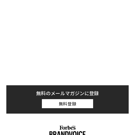
断片的なアプローチは、プロジェクトの停滞、非効率な
リソース配分、重複した取り組み、そしてスピードが最
も重要な瞬間における対応の遅れにつながる可能性があ
る。
正社員と契約社員、コンサルタント、代理店、または組
み込みチームを組み合わせた統合人材モデルは、さまざ
まなメリットを提供する。高度に専門化されたスキルへ
の即座のアクセス、急増する需要への対応能力、そして
イノベーションを推進し、インパクトのあるROIを実現
するための、よりスケーラブルな方法である。問題は、
正社員と柔軟な人材を同じエコシステムの一部として扱
無料のメールマガジンに登録
う統合された運用モデルが存在しないことだ。
無料登録
なぜサイロ化された人材モデルが効率性と対応
力を損なうのか
人材が固定された役割に紐づいた別々のシステムで管理