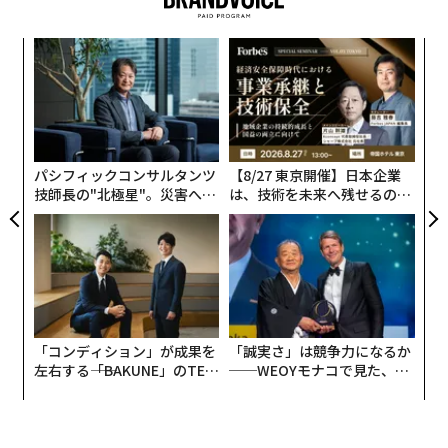
されている場合、引き継ぎが増えるにつれて業務が遅く
なり、意思決定が遅れ、方向性が変化する中でチームが
代の
ソ
連携を保つのに苦労する可能性がある。要するに、業務
「超
プ
はもはや静的な職務構造にきれいに対応する予測可能な
×ウ
─
年後
ア
束
パターンで到着しないということだ。ビジネスの優先事
サイ
の
項は、年間の人員計画よりもはるかに速く変化すること
た
が多い。特にAI周辺の分野における新たな能力は、職務
パシフィックコンサルタンツ
【8/27 東京開催】日本企業
記述書が追いつく前に出現している。このような環境で
技師長の"北極星"。災害への
は、技術を未来へ残せるのか
は、正社員と柔軟な人材を別個のカテゴリーとして扱う
無力感を乗り越え見つけた、
── 世界と戦った経営者と、
防災一筋20年の答え
いま「守る経営」を考える
ことは、管理上の選択というよりも構造的な制約であ
る。
ハイブリッド人材モデルは、より良い前進の道を提供す
る。それは回避策としてではなく、標準的なオペレーテ
「コンディション」が成果を
「誠実さ」は競争力になるか
ィングシステムとして見なされるべきである。
左右する――「BAKUNE」のTEN
──WEOYモナコで見た、く
TIALが支える「挑戦者の明
ら寿司の経営哲学
ハイブリッド人材モデルが実際に変えるもの
日」