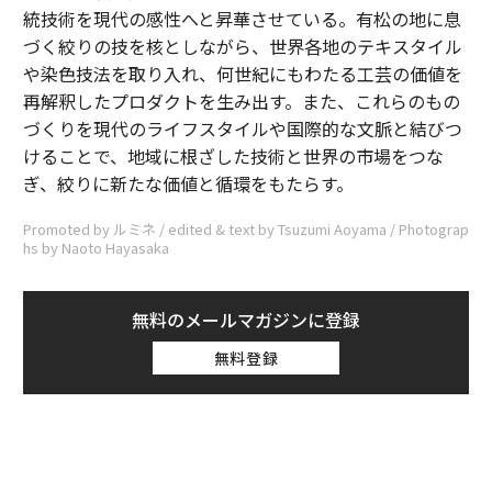
統技術を現代の感性へと昇華させている。有松の地に息
づく絞りの技を核としながら、世界各地のテキスタイル
や染色技法を取り入れ、何世紀にもわたる工芸の価値を
再解釈したプロダクトを生み出す。また、これらのもの
づくりを現代のライフスタイルや国際的な文脈と結びつ
けることで、地域に根ざした技術と世界の市場をつな
ぎ、絞りに新たな価値と循環をもたらす。
Promoted by ルミネ / edited & text by Tsuzumi Aoyama / Photograp
hs by Naoto Hayasaka
無料のメールマガジンに登録
無料登録