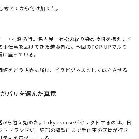
少し考えてから付け加えた。
レクター・村瀬弘行。名古屋・有松の絞り染め技術を携えてド
手仕事を届けてきた越境者だ。今回のPOP-UPでルミ
場に座っている。
価値をどう世界に届け、どうビジネスとして成立させる
ネがパリを選んだ真意
から答え始めた。tokyo senseがセレクトするのは、日
フトブランドだ。細部の縫製にまで手仕事の感覚が行き
リティを追求している。