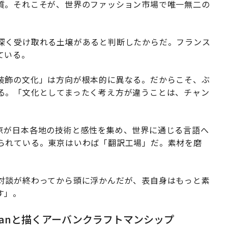
質。それこそが、世界のファッション市場で唯一無二の
深く受け取れる土壌があると判断したからだ。フランス
ている。
装飾の文化」は方向が根本的に異なる。だからこそ、ぶ
る。「文化としてまったく考え方が違うことは、チャン
は、東京が日本各地の技術と感性を集め、世界に通じる言語へ
られている。東京はいわば「翻訳工場」だ。素材を磨
対談が終わってから頭に浮かんだが、表自身はもっと素
す」。
sanと描くアーバンクラフトマンシップ