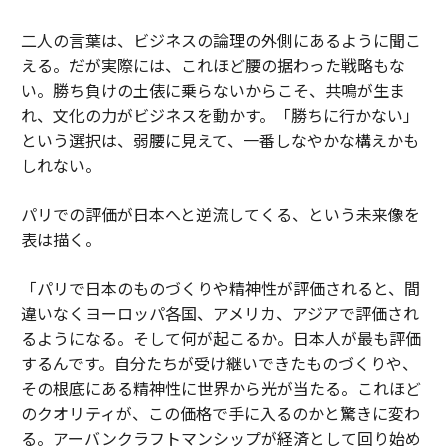
二人の言葉は、ビジネスの論理の外側にあるように聞こ
える。だが実際には、これほど腰の据わった戦略もな
い。勝ち負けの土俵に乗らないからこそ、共鳴が生ま
れ、文化の力がビジネスを動かす。「勝ちに行かない」
という選択は、弱腰に見えて、一番しなやかな構えかも
しれない。
パリでの評価が日本へと逆流してくる、という未来像を
表は描く。
「パリで日本のものづくりや精神性が評価されると、間
違いなくヨーロッパ各国、アメリカ、アジアで評価され
るようになる。そして何が起こるか。日本人が最も評価
するんです。自分たちが受け継いできたものづくりや、
その根底にある精神性に世界から光が当たる。これほど
のクオリティが、この価格で手に入るのかと驚きに変わ
る。アーバンクラフトマンシップが経済として回り始め