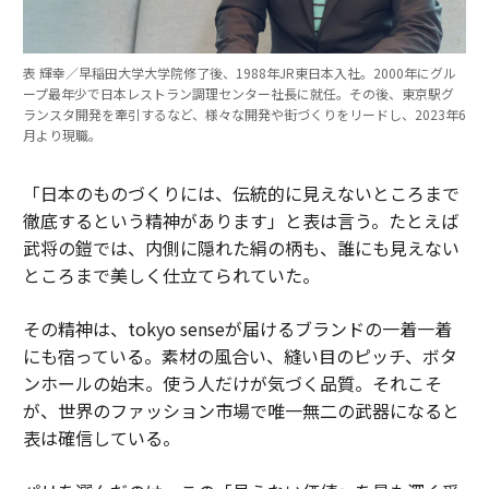
表 輝幸／早稲田大学大学院修了後、1988年JR東日本入社。2000年にグル
ープ最年少で日本レストラン調理センター社長に就任。その後、東京駅グ
ランスタ開発を牽引するなど、様々な開発や街づくりをリードし、2023年6
月より現職。
「日本のものづくりには、伝統的に見えないところまで
徹底するという精神があります」と表は言う。たとえば
武将の鎧では、内側に隠れた絹の柄も、誰にも見えない
ところまで美しく仕立てられていた。
その精神は、tokyo senseが届けるブランドの一着一着
にも宿っている。素材の風合い、縫い目のピッチ、ボタ
ンホールの始末。使う人だけが気づく品質。それこそ
が、世界のファッション市場で唯一無二の武器になると
表は確信している。