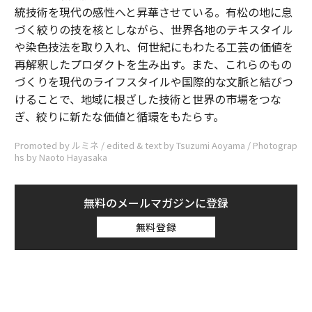
統技術を現代の感性へと昇華させている。有松の地に息
づく絞りの技を核としながら、世界各地のテキスタイル
や染色技法を取り入れ、何世紀にもわたる工芸の価値を
再解釈したプロダクトを生み出す。また、これらのもの
づくりを現代のライフスタイルや国際的な文脈と結びつ
けることで、地域に根ざした技術と世界の市場をつな
ぎ、絞りに新たな価値と循環をもたらす。
Promoted by ルミネ / edited & text by Tsuzumi Aoyama / Photograp
hs by Naoto Hayasaka
無料のメールマガジンに登録
無料登録