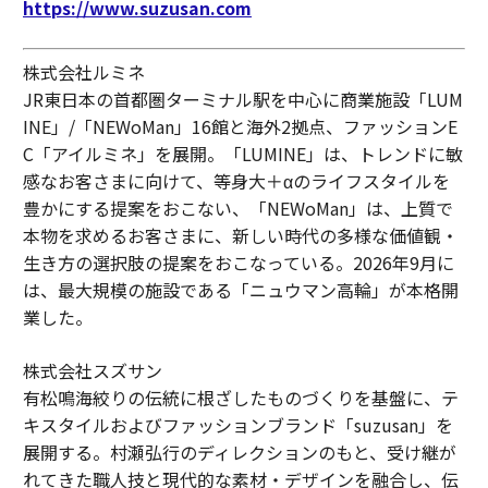
https://www.suzusan.com
株式会社ルミネ
JR東日本の首都圏ターミナル駅を中心に商業施設「LUM
INE」/「NEWoMan」16館と海外2拠点、ファッションE
C「アイルミネ」を展開。「LUMINE」は、トレンドに敏
感なお客さまに向けて、等身大＋αのライフスタイルを
豊かにする提案をおこない、「NEWoMan」は、上質で
本物を求めるお客さまに、新しい時代の多様な価値観・
生き方の選択肢の提案をおこなっている。2026年9月に
は、最大規模の施設である「ニュウマン高輪」が本格開
業した。
株式会社スズサン
有松鳴海絞りの伝統に根ざしたものづくりを基盤に、テ
キスタイルおよびファッションブランド「suzusan」を
展開する。村瀬弘行のディレクションのもと、受け継が
れてきた職人技と現代的な素材・デザインを融合し、伝