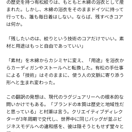
の歴史を持つ有松絞りは、もともと木綿の浴衣として産
まれた。しかし、木綿の浴衣をそのままドイツに持って
行っても、誰も毎日着はしない。ならば、残すべきコア
は何か。
「残したいのは、絞りという技術のコアだけでいい。素
材と用途はもっと自由であっていい」
「素材」を木綿からカシミヤに変え、「用途」を浴衣か
らカーディガンやストールへと転換した。有松の手仕事
による「技術」はそのままに、使う人の文脈に寄り添う
形へと生まれ変わった。
この翻訳の発想は、現代のラグジュアリーへの根本的な
問いかけでもある。「ブランドの本質は歴史と地域性だ
と思っている」と村瀬は言う。クリエイティブディレク
ターが3年周期で交代し、世界中に同じバッグが並ぶビ
ジネスモデルへの違和感を、彼は隠そうともせず堂々と