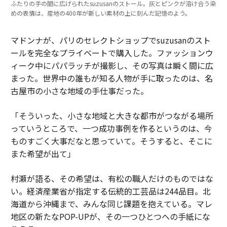
ふたりの手の間に広げられたsuzusanのストール。灰とピンクが溶け合う染
めの表情は、産地の400年が新しい素材の上に刻んだ記憶のよう。
マドンナが、パリのセレクトショップでsuzusanのスト
ールを完全なプライベートで購入した。ファッションウ
ィーク中にパパラッチが撮影し、その写真は瞬く間に広
まった。世界中の誰もが知る人物が手に取ったのは、名
古屋市の小さな地域の手仕事だった。
「そういった、小さな地域と大きな都市がつながる場所
っていうところで、一つ成功事例を作るというのは、今
ものすごく大事だなと思っていて。そうすると、そこに
また希望が出て」
村瀬が語る、その希望は、有松の職人だけのものではな
い。経済産業省が指定する伝統的工芸品は244品目。北
海道から沖縄まで、みんな同じ課題を抱えている。マレ
地区の新たなPOP-UPが、その一つひとつへの手紙にな