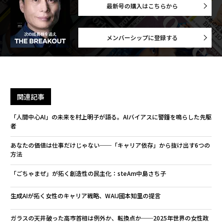
最新号の購入はこちらから
メンバーシップに登録する
関連記事
「人間中心AI」の未来を村上明子が語る。AIバイアスに警鐘を鳴らした先駆
者
あなたの価値は仕事だけじゃない──「キャリア依存」から抜け出す6つの
方法
「ごちゃまぜ」が拓く創造性の民主化：steAm中島さち子
生成AIが拓く女性のキャリア戦略、WAIJ國本知里の提言
ガラスの天井破った高市首相は例外か、転換点か──2025年世界の女性政