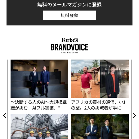
無料のメールマガジンに登録
無料登録
革
ク
た「
〈7
ャ
ト
リア
〜決断する人のAI〜大規模組
アフリカの農村の通信、小1
UM
織が挑む「AIフル実装」“使
の壁。2人の挑戦者が手にし
う”企業から“動く”企業へ【N
た「次なる武器」
TTドコモビジネス×PwC】