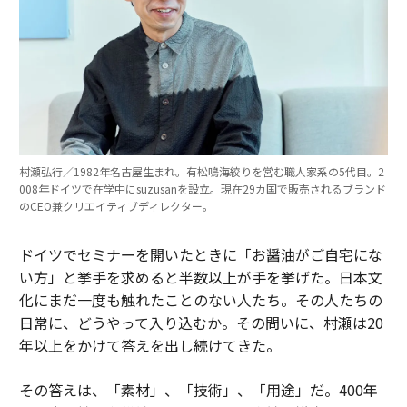
村瀬弘行／1982年名古屋生まれ。有松鳴海絞りを営む職人家系の5代目。2
008年ドイツで在学中にsuzusanを設立。現在29カ国で販売されるブランド
のCEO兼クリエイティブディレクター。
ドイツでセミナーを開いたときに「お醤油がご自宅にな
い方」と挙手を求めると半数以上が手を挙げた。日本文
化にまだ一度も触れたことのない人たち。その人たちの
日常に、どうやって入り込むか。その問いに、村瀬は20
年以上をかけて答えを出し続けてきた。
その答えは、「素材」、「技術」、「用途」だ。400年