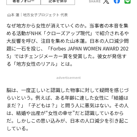
著者フォロー
記事を保存
山本 蓮｜地方女子プロジェクト 代表
なぜ地方から女性が消えていくのか。当事者の本音を集
める活動がNHK「クローズアップ現代」で紹介されるや
大反響を呼び、注目を集めた山本蓮。日本の人口減少問
題に一石を投じ、「Forbes JAPAN WOMEN AWARD 202
5」ではチェンジメーカー賞を受賞した。彼女が発信す
る「地方女性のリアル」とは。
advertisement
脳は、一度正しいと認識した物事に対して疑問を感じづ
らいという。例えば、ある年齢に達した女性に「結婚は
まだ？」「子どもは？」と問う人に悪気はない。その人
は、結婚や出産が“女性の幸せ”だと認識しているから
だ。しかしこの思い込みが、日本の人口減少を引き起こ
している。