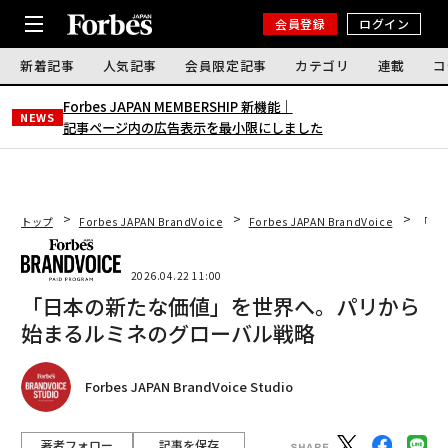
会員登録
ログイン
新着記事
人気記事
会員限定記事
カテゴリ
連載
コ
Forbes JAPAN MEMBERSHIP 新機能｜
NEWS
記事ページ内の広告表示を最小限にしました
トップ
Forbes JAPAN BrandVoice
Forbes JAPAN BrandVoice
「日
2026.04.22 11:00
「日本の新たな価値」を世界へ。パリから
始まるルミネのグローバル戦略
Forbes JAPAN BrandVoice Studio
著者フォロー
記事を保存