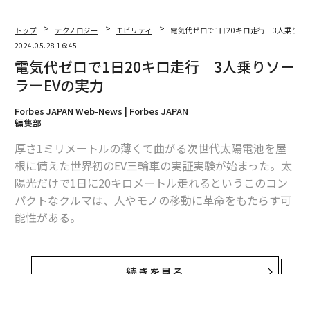
トップ
テクノロジー
モビリティ
電気代ゼロで1日20キロ走行 3人乗りソ
2024.05.28 16:45
電気代ゼロで1日20キロ走行 3人乗りソー
ラーEVの実力
Forbes JAPAN Web-News | Forbes JAPAN
編集部
厚さ1ミリメートルの薄くて曲がる次世代太陽電池を屋
根に備えた世界初のEV三輪車の実証実験が始まった。太
陽光だけで1日に20キロメートル走れるというこのコン
パクトなクルマは、人やモノの移動に革命をもたらす可
能性がある。
EV三輪車に特化したEVスタートアップ、EVジェネシス
は、グリーンテック開発スタートアップのPXPと共同
続きを見る
で、カルコパイライト型太陽電池を屋根に配置したEV三
輪車を開発した。PXPが提供するカルコパイライト型太