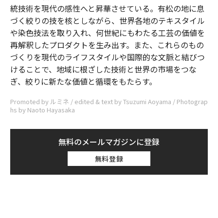
統技術を現代の感性へと昇華させている。有松の地に息
づく絞りの技を核としながら、世界各地のテキスタイル
や染色技法を取り入れ、何世紀にもわたる工芸の価値を
再解釈したプロダクトを生み出す。また、これらのもの
づくりを現代のライフスタイルや国際的な文脈と結びつ
けることで、地域に根ざした技術と世界の市場をつな
ぎ、絞りに新たな価値と循環をもたらす。
Promoted by ルミネ / edited & text by Tsuzumi Aoyama / Photograp
hs by Naoto Hayasaka
無料のメールマガジンに登録
無料登録