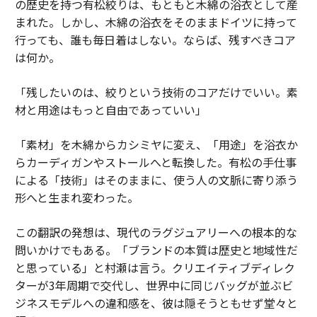
の歴史を持つ有松絞りは、もともと木綿の浴衣として産
まれた。しかし、木綿の浴衣をそのままドイツに持って
行っても、誰も毎日着はしない。ならば、残すべきコア
は何か。
「残したいのは、絞りという技術のコアだけでいい。素
材と用途はもっと自由であっていい」
「素材」を木綿からカシミヤに変え、「用途」を浴衣か
らカーディガンやストールへと転換した。有松の手仕事
による「技術」はそのままに、使う人の文脈に寄り添う
形へと生まれ変わった。
この翻訳の発想は、現代のラグジュアリーへの根本的な
問いかけでもある。「ブランドの本質は歴史と地域性だ
と思っている」と村瀬は言う。クリエイティブディレク
ターが3年周期で交代し、世界中に同じバッグが並ぶビ
ジネスモデルへの違和感を、彼は隠そうともせず堂々と