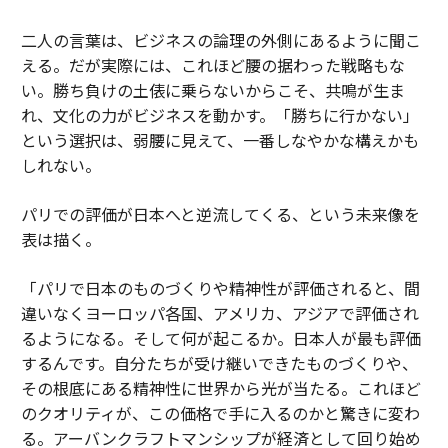
二人の言葉は、ビジネスの論理の外側にあるように聞こ
える。だが実際には、これほど腰の据わった戦略もな
い。勝ち負けの土俵に乗らないからこそ、共鳴が生ま
れ、文化の力がビジネスを動かす。「勝ちに行かない」
という選択は、弱腰に見えて、一番しなやかな構えかも
しれない。
パリでの評価が日本へと逆流してくる、という未来像を
表は描く。
「パリで日本のものづくりや精神性が評価されると、間
違いなくヨーロッパ各国、アメリカ、アジアで評価され
るようになる。そして何が起こるか。日本人が最も評価
するんです。自分たちが受け継いできたものづくりや、
その根底にある精神性に世界から光が当たる。これほど
のクオリティが、この価格で手に入るのかと驚きに変わ
る。アーバンクラフトマンシップが経済として回り始め