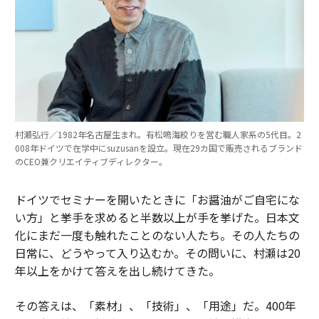
村瀬弘行／1982年名古屋生まれ。有松鳴海絞りを営む職人家系の5代目。2
008年ドイツで在学中にsuzusanを設立。現在29カ国で販売されるブランド
のCEO兼クリエイティブディレクター。
ドイツでセミナーを開いたときに「お醤油がご自宅にな
い方」と挙手を求めると半数以上が手を挙げた。日本文
化にまだ一度も触れたことのない人たち。その人たちの
日常に、どうやって入り込むか。その問いに、村瀬は20
年以上をかけて答えを出し続けてきた。
その答えは、「素材」、「技術」、「用途」だ。400年