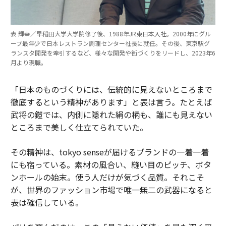
表 輝幸／早稲田大学大学院修了後、1988年JR東日本入社。2000年にグル
ープ最年少で日本レストラン調理センター社長に就任。その後、東京駅グ
ランスタ開発を牽引するなど、様々な開発や街づくりをリードし、2023年6
月より現職。
「日本のものづくりには、伝統的に見えないところまで
徹底するという精神があります」と表は言う。たとえば
武将の鎧では、内側に隠れた絹の柄も、誰にも見えない
ところまで美しく仕立てられていた。
その精神は、tokyo senseが届けるブランドの一着一着
にも宿っている。素材の風合い、縫い目のピッチ、ボタ
ンホールの始末。使う人だけが気づく品質。それこそ
が、世界のファッション市場で唯一無二の武器になると
表は確信している。