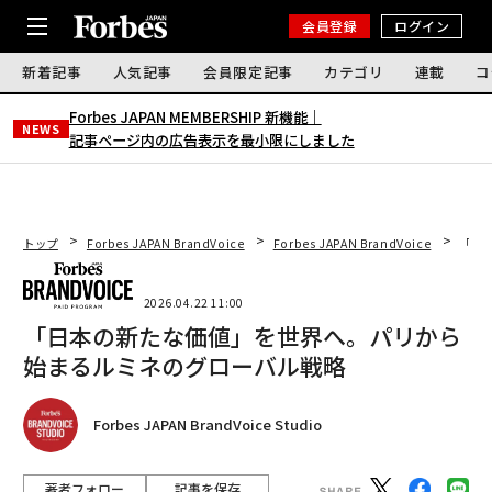
会員登録
ログイン
新着記事
人気記事
会員限定記事
カテゴリ
連載
コ
Forbes JAPAN MEMBERSHIP 新機能｜
NEWS
記事ページ内の広告表示を最小限にしました
トップ
Forbes JAPAN BrandVoice
Forbes JAPAN BrandVoice
「日
2026.04.22 11:00
「日本の新たな価値」を世界へ。パリから
始まるルミネのグローバル戦略
Forbes JAPAN BrandVoice Studio
著者フォロー
記事を保存