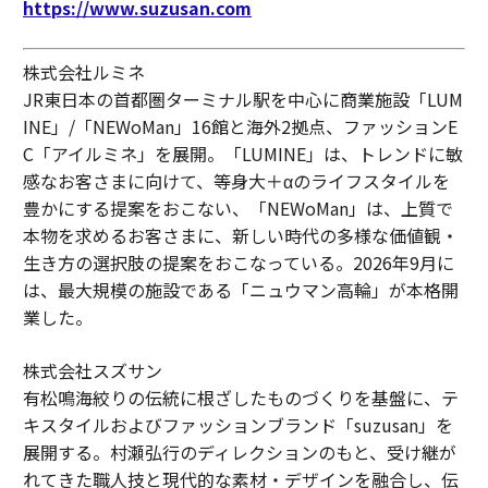
https://www.suzusan.com
株式会社ルミネ
JR東日本の首都圏ターミナル駅を中心に商業施設「LUM
INE」/「NEWoMan」16館と海外2拠点、ファッションE
C「アイルミネ」を展開。「LUMINE」は、トレンドに敏
感なお客さまに向けて、等身大＋αのライフスタイルを
豊かにする提案をおこない、「NEWoMan」は、上質で
本物を求めるお客さまに、新しい時代の多様な価値観・
生き方の選択肢の提案をおこなっている。2026年9月に
は、最大規模の施設である「ニュウマン高輪」が本格開
業した。
株式会社スズサン
有松鳴海絞りの伝統に根ざしたものづくりを基盤に、テ
キスタイルおよびファッションブランド「suzusan」を
展開する。村瀬弘行のディレクションのもと、受け継が
れてきた職人技と現代的な素材・デザインを融合し、伝