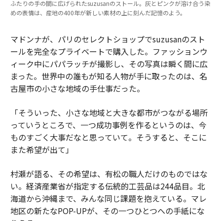
ふたりの手の間に広げられたsuzusanのストール。灰とピンクが溶け合う染
めの表情は、産地の400年が新しい素材の上に刻んだ記憶のよう。
マドンナが、パリのセレクトショップでsuzusanのスト
ールを完全なプライベートで購入した。ファッションウ
ィーク中にパパラッチが撮影し、その写真は瞬く間に広
まった。世界中の誰もが知る人物が手に取ったのは、名
古屋市の小さな地域の手仕事だった。
「そういった、小さな地域と大きな都市がつながる場所
っていうところで、一つ成功事例を作るというのは、今
ものすごく大事だなと思っていて。そうすると、そこに
また希望が出て」
村瀬が語る、その希望は、有松の職人だけのものではな
い。経済産業省が指定する伝統的工芸品は244品目。北
海道から沖縄まで、みんな同じ課題を抱えている。マレ
地区の新たなPOP-UPが、その一つひとつへの手紙にな