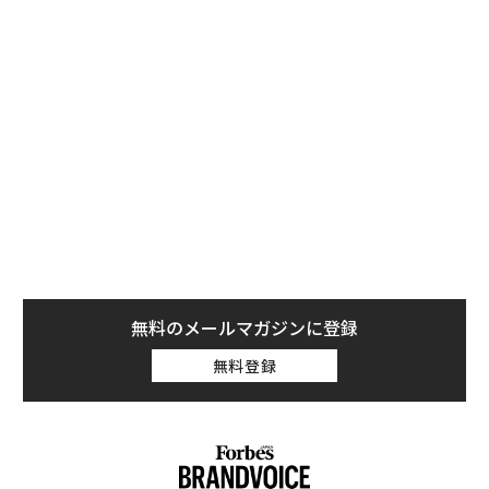
ペーパーナイフなどで自らページを切り開く行為によっ
て、初めて読むことが可能となる仕掛けだ。
無料のメールマガジンに登録
無料登録
アンカット装のアレイスター・クロウリー著『法の書』愛蔵版