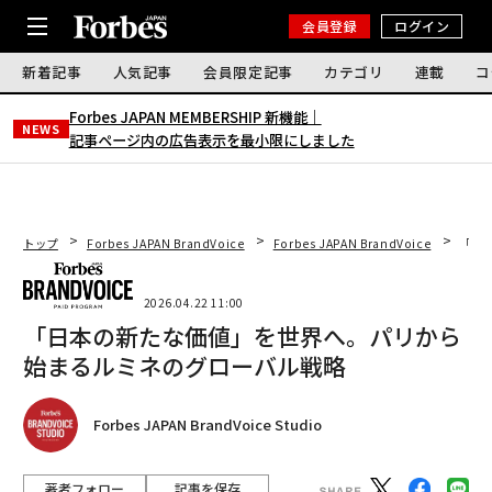
会員登録
ログイン
新着記事
人気記事
会員限定記事
カテゴリ
連載
コ
Forbes JAPAN MEMBERSHIP 新機能｜
NEWS
記事ページ内の広告表示を最小限にしました
トップ
Forbes JAPAN BrandVoice
Forbes JAPAN BrandVoice
「日
2026.04.22 11:00
「日本の新たな価値」を世界へ。パリから
始まるルミネのグローバル戦略
Forbes JAPAN BrandVoice Studio
著者フォロー
記事を保存