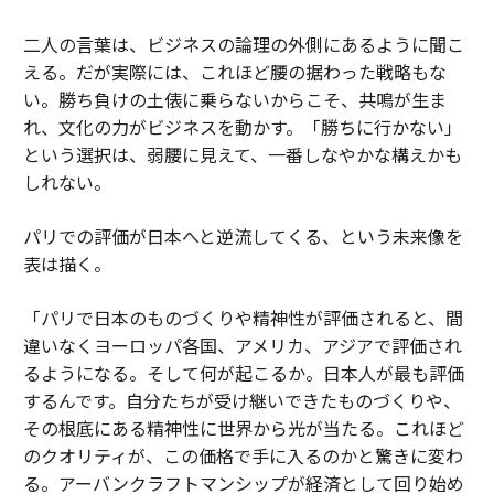
二人の言葉は、ビジネスの論理の外側にあるように聞こ
える。だが実際には、これほど腰の据わった戦略もな
い。勝ち負けの土俵に乗らないからこそ、共鳴が生ま
れ、文化の力がビジネスを動かす。「勝ちに行かない」
という選択は、弱腰に見えて、一番しなやかな構えかも
しれない。
パリでの評価が日本へと逆流してくる、という未来像を
表は描く。
「パリで日本のものづくりや精神性が評価されると、間
違いなくヨーロッパ各国、アメリカ、アジアで評価され
るようになる。そして何が起こるか。日本人が最も評価
するんです。自分たちが受け継いできたものづくりや、
その根底にある精神性に世界から光が当たる。これほど
のクオリティが、この価格で手に入るのかと驚きに変わ
る。アーバンクラフトマンシップが経済として回り始め