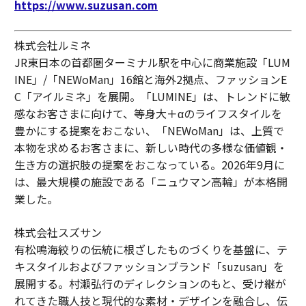
https://www.suzusan.com
株式会社ルミネ
JR東日本の首都圏ターミナル駅を中心に商業施設「LUM
INE」/「NEWoMan」16館と海外2拠点、ファッションE
C「アイルミネ」を展開。「LUMINE」は、トレンドに敏
感なお客さまに向けて、等身大＋αのライフスタイルを
豊かにする提案をおこない、「NEWoMan」は、上質で
本物を求めるお客さまに、新しい時代の多様な価値観・
生き方の選択肢の提案をおこなっている。2026年9月に
は、最大規模の施設である「ニュウマン高輪」が本格開
業した。
株式会社スズサン
有松鳴海絞りの伝統に根ざしたものづくりを基盤に、テ
キスタイルおよびファッションブランド「suzusan」を
展開する。村瀬弘行のディレクションのもと、受け継が
れてきた職人技と現代的な素材・デザインを融合し、伝