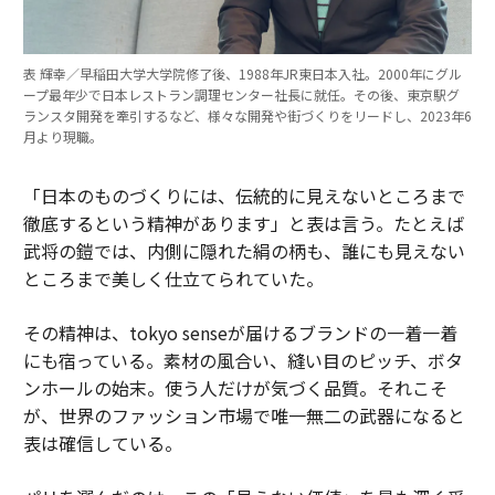
表 輝幸／早稲田大学大学院修了後、1988年JR東日本入社。2000年にグル
ープ最年少で日本レストラン調理センター社長に就任。その後、東京駅グ
ランスタ開発を牽引するなど、様々な開発や街づくりをリードし、2023年6
月より現職。
「日本のものづくりには、伝統的に見えないところまで
徹底するという精神があります」と表は言う。たとえば
武将の鎧では、内側に隠れた絹の柄も、誰にも見えない
ところまで美しく仕立てられていた。
その精神は、tokyo senseが届けるブランドの一着一着
にも宿っている。素材の風合い、縫い目のピッチ、ボタ
ンホールの始末。使う人だけが気づく品質。それこそ
が、世界のファッション市場で唯一無二の武器になると
表は確信している。