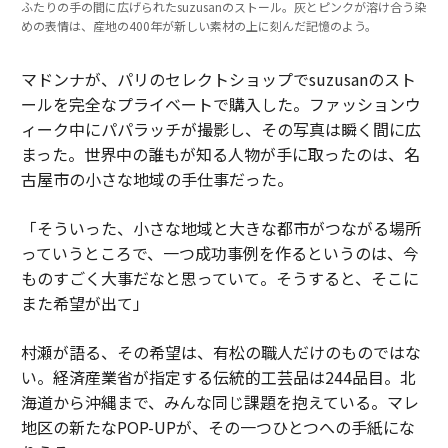
ふたりの手の間に広げられたsuzusanのストール。灰とピンクが溶け合う染
めの表情は、産地の400年が新しい素材の上に刻んだ記憶のよう。
マドンナが、パリのセレクトショップでsuzusanのスト
ールを完全なプライベートで購入した。ファッションウ
ィーク中にパパラッチが撮影し、その写真は瞬く間に広
まった。世界中の誰もが知る人物が手に取ったのは、名
古屋市の小さな地域の手仕事だった。
「そういった、小さな地域と大きな都市がつながる場所
っていうところで、一つ成功事例を作るというのは、今
ものすごく大事だなと思っていて。そうすると、そこに
また希望が出て」
村瀬が語る、その希望は、有松の職人だけのものではな
い。経済産業省が指定する伝統的工芸品は244品目。北
海道から沖縄まで、みんな同じ課題を抱えている。マレ
地区の新たなPOP-UPが、その一つひとつへの手紙にな