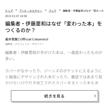
トップ
アート・カルチャー
ブック
編集者・伊藤里和はなぜ「変わった本
2023.02.07 18:00
編集者・伊藤里和はなぜ「変わった本」を
つくるのか？
長井究衡 | Official Columnist
装幀家／グラフィック・デザイナー
編集者・伊藤里和が手がけた本は、一風変わったものが
多い。
カバーがなかったり、ジーンズのポケットに入るように
と縦長にデザインされた本だったり、書店ではあまり見
かけないロウ引き加工されたカバーをまとった本もあ
る。
続きを見る
あるいはアンカット装と呼ばれる、天と小口が袋とじの
ような形状で造本された特装本もある。これは、読者が