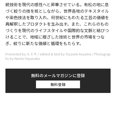
統技術を現代の感性へと昇華させている。有松の地に息
づく絞りの技を核としながら、世界各地のテキスタイル
や染色技法を取り入れ、何世紀にもわたる工芸の価値を
再解釈したプロダクトを生み出す。また、これらのもの
づくりを現代のライフスタイルや国際的な文脈と結びつ
けることで、地域に根ざした技術と世界の市場をつな
ぎ、絞りに新たな価値と循環をもたらす。
Promoted by ルミネ / edited & text by Tsuzumi Aoyama / Photograp
hs by Naoto Hayasaka
無料のメールマガジンに登録
無料登録