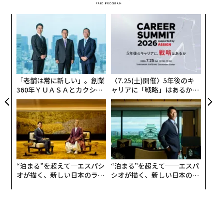
これらの本は、何も書店での見栄えや、読者の意表を突
くためだけにこのような形になったわけではない。それ
ンツ
挑
への
よっ
ぞれ理由があるのだという。
た、
PA
目
「本づくりで大切なのは、感覚やセンスよりも裏付けや
の
ン
理屈だと思っています。私の仕事はまだ見ぬ読者に本を
届けること。読者が本を手にとって喜んでいる姿を想像
「老舗は常に新しい」。創業
〈7.25(土)開催〉5年後のキ
360年ＹＵＡＳＡとカクシン
ャリアに「戦略」はあるか。
し、そこから逆算してどうしたらその未来の読者に本を
CEO田尻望が語る、AIを超え
トップエグゼクティブのキャ
届けられるか、それぞれの本が持つ特性から最適な編集
る人の価値
リアに触れる1日│CAREER S
や体裁を考えます」
UMMIT 2026
本にはそれぞれ「香り」もある
また伊藤は、本を単なる“ハコ”ではなく、五感を刺激す
“泊まる”を超えて─エスパシ
“泊まる”を超えて──エスパ
る装置として捉えているという。
オが描く、新しい日本のラグ
シオが描く、新しい日本のラ
ジュアリー（中編）
グジュアリー（前編）
「意外かもしれませんが、本には紙などに由来するそれ
ぞれの香りもあります。ページをめくって読者は本を読
み進めていくわけですが、そのとき読者は紙の香りをわ