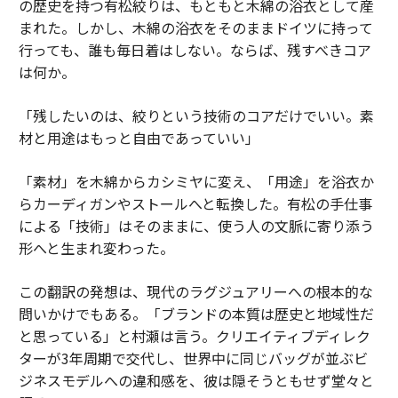
の歴史を持つ有松絞りは、もともと木綿の浴衣として産
まれた。しかし、木綿の浴衣をそのままドイツに持って
行っても、誰も毎日着はしない。ならば、残すべきコア
は何か。
「残したいのは、絞りという技術のコアだけでいい。素
材と用途はもっと自由であっていい」
「素材」を木綿からカシミヤに変え、「用途」を浴衣か
らカーディガンやストールへと転換した。有松の手仕事
による「技術」はそのままに、使う人の文脈に寄り添う
形へと生まれ変わった。
この翻訳の発想は、現代のラグジュアリーへの根本的な
問いかけでもある。「ブランドの本質は歴史と地域性だ
と思っている」と村瀬は言う。クリエイティブディレク
ターが3年周期で交代し、世界中に同じバッグが並ぶビ
ジネスモデルへの違和感を、彼は隠そうともせず堂々と