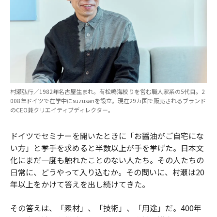
村瀬弘行／1982年名古屋生まれ。有松鳴海絞りを営む職人家系の5代目。2
008年ドイツで在学中にsuzusanを設立。現在29カ国で販売されるブランド
のCEO兼クリエイティブディレクター。
ドイツでセミナーを開いたときに「お醤油がご自宅にな
い方」と挙手を求めると半数以上が手を挙げた。日本文
化にまだ一度も触れたことのない人たち。その人たちの
日常に、どうやって入り込むか。その問いに、村瀬は20
年以上をかけて答えを出し続けてきた。
その答えは、「素材」、「技術」、「用途」だ。400年