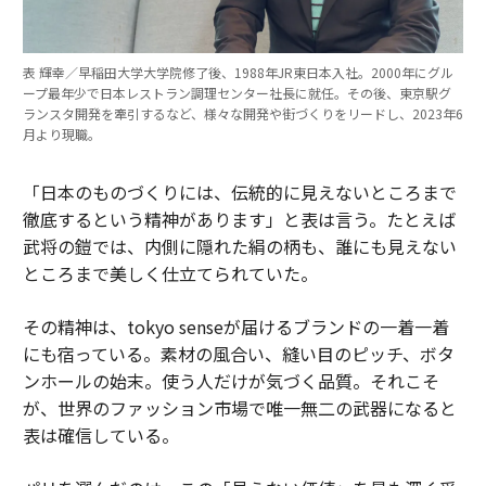
表 輝幸／早稲田大学大学院修了後、1988年JR東日本入社。2000年にグル
ープ最年少で日本レストラン調理センター社長に就任。その後、東京駅グ
ランスタ開発を牽引するなど、様々な開発や街づくりをリードし、2023年6
月より現職。
「日本のものづくりには、伝統的に見えないところまで
徹底するという精神があります」と表は言う。たとえば
武将の鎧では、内側に隠れた絹の柄も、誰にも見えない
ところまで美しく仕立てられていた。
その精神は、tokyo senseが届けるブランドの一着一着
にも宿っている。素材の風合い、縫い目のピッチ、ボタ
ンホールの始末。使う人だけが気づく品質。それこそ
が、世界のファッション市場で唯一無二の武器になると
表は確信している。