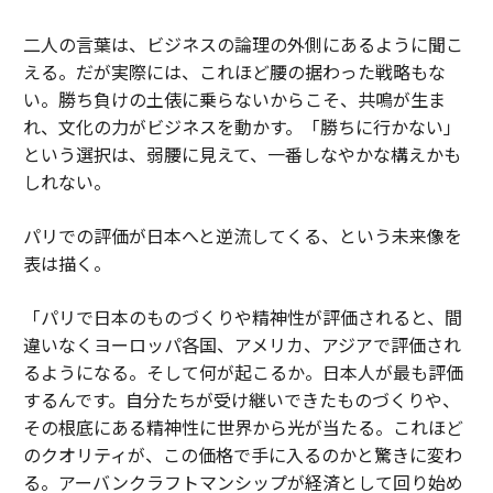
二人の言葉は、ビジネスの論理の外側にあるように聞こ
える。だが実際には、これほど腰の据わった戦略もな
い。勝ち負けの土俵に乗らないからこそ、共鳴が生ま
れ、文化の力がビジネスを動かす。「勝ちに行かない」
という選択は、弱腰に見えて、一番しなやかな構えかも
しれない。
パリでの評価が日本へと逆流してくる、という未来像を
表は描く。
「パリで日本のものづくりや精神性が評価されると、間
違いなくヨーロッパ各国、アメリカ、アジアで評価され
るようになる。そして何が起こるか。日本人が最も評価
するんです。自分たちが受け継いできたものづくりや、
その根底にある精神性に世界から光が当たる。これほど
のクオリティが、この価格で手に入るのかと驚きに変わ
る。アーバンクラフトマンシップが経済として回り始め