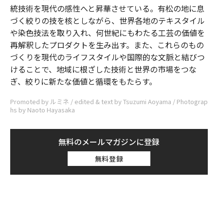
統技術を現代の感性へと昇華させている。有松の地に息
づく絞りの技を核としながら、世界各地のテキスタイル
や染色技法を取り入れ、何世紀にもわたる工芸の価値を
再解釈したプロダクトを生み出す。また、これらのもの
づくりを現代のライフスタイルや国際的な文脈と結びつ
けることで、地域に根ざした技術と世界の市場をつな
ぎ、絞りに新たな価値と循環をもたらす。
Promoted by ルミネ / edited & text by Tsuzumi Aoyama / Photograp
hs by Naoto Hayasaka
無料のメールマガジンに登録
無料登録