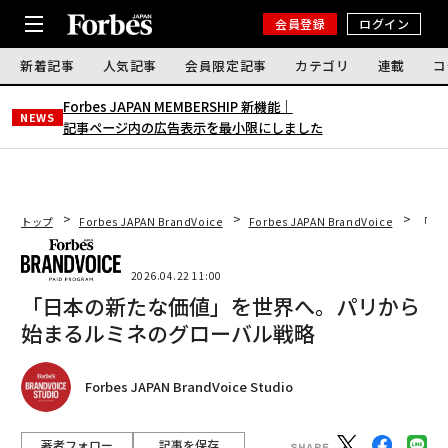
会員登録
ログイン
新着記事
人気記事
会員限定記事
カテゴリ
連載
コ
Forbes JAPAN MEMBERSHIP 新機能｜
NEWS
記事ページ内の広告表示を最小限にしました
トップ
Forbes JAPAN BrandVoice
Forbes JAPAN BrandVoice
「日
2026.04.22 11:00
「日本の新たな価値」を世界へ。パリから
始まるルミネのグローバル戦略
Forbes JAPAN BrandVoice Studio
著者フォロー
記事を保存