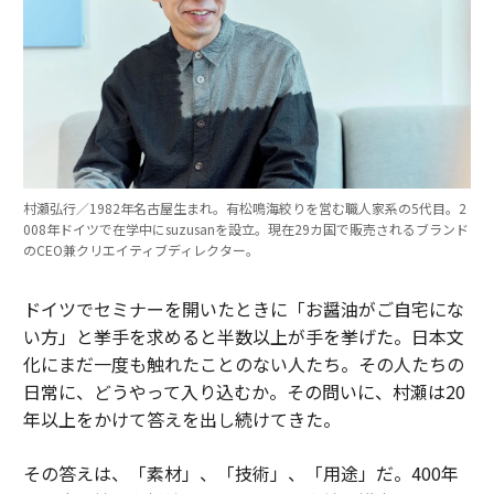
村瀬弘行／1982年名古屋生まれ。有松鳴海絞りを営む職人家系の5代目。2
008年ドイツで在学中にsuzusanを設立。現在29カ国で販売されるブランド
のCEO兼クリエイティブディレクター。
ドイツでセミナーを開いたときに「お醤油がご自宅にな
い方」と挙手を求めると半数以上が手を挙げた。日本文
化にまだ一度も触れたことのない人たち。その人たちの
日常に、どうやって入り込むか。その問いに、村瀬は20
年以上をかけて答えを出し続けてきた。
その答えは、「素材」、「技術」、「用途」だ。400年