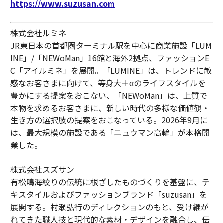
https://www.suzusan.com
株式会社ルミネ
JR東日本の首都圏ターミナル駅を中心に商業施設「LUM
INE」/「NEWoMan」16館と海外2拠点、ファッションE
C「アイルミネ」を展開。「LUMINE」は、トレンドに敏
感なお客さまに向けて、等身大＋αのライフスタイルを
豊かにする提案をおこない、「NEWoMan」は、上質で
本物を求めるお客さまに、新しい時代の多様な価値観・
生き方の選択肢の提案をおこなっている。2026年9月に
は、最大規模の施設である「ニュウマン高輪」が本格開
業した。
株式会社スズサン
有松鳴海絞りの伝統に根ざしたものづくりを基盤に、テ
キスタイルおよびファッションブランド「suzusan」を
展開する。村瀬弘行のディレクションのもと、受け継が
れてきた職人技と現代的な素材・デザインを融合し、伝