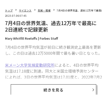
トップ
サイエンス
気候・環境
7月4日の世界気温、過去12万年で最高に 
2023.07.06 07:45
7月4日の世界気温、過去12万年で最高に
2日連続で記録更新
Mary Whitfill Roeloffs | Forbes Staff
7月4日の世界平均気温が前日に続き観測史上最高を更新
し、この日は過去12万5000年間で最も暑い日となった。
米メーン大学気候変動研究所
によると、4日の世界平均
気温は17.18度に到達。同大と米国立環境予測センター
によれば、3日の世界平均気温は17.01度と、2022年7月2
4日と2016年8月14日に記録した16.92度を上回り、観測
史上最高となっていた。
続きを見る
気候科学者のパウロ・チェッピは米紙ワシントン・ポス
トに対し、4日の気温推定に使われたモデリング・シス