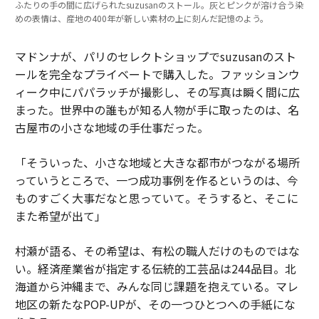
ふたりの手の間に広げられたsuzusanのストール。灰とピンクが溶け合う染
めの表情は、産地の400年が新しい素材の上に刻んだ記憶のよう。
マドンナが、パリのセレクトショップでsuzusanのスト
ールを完全なプライベートで購入した。ファッションウ
ィーク中にパパラッチが撮影し、その写真は瞬く間に広
まった。世界中の誰もが知る人物が手に取ったのは、名
古屋市の小さな地域の手仕事だった。
「そういった、小さな地域と大きな都市がつながる場所
っていうところで、一つ成功事例を作るというのは、今
ものすごく大事だなと思っていて。そうすると、そこに
また希望が出て」
村瀬が語る、その希望は、有松の職人だけのものではな
い。経済産業省が指定する伝統的工芸品は244品目。北
海道から沖縄まで、みんな同じ課題を抱えている。マレ
地区の新たなPOP-UPが、その一つひとつへの手紙にな