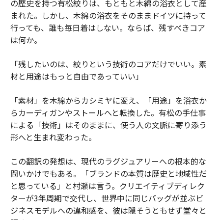
の歴史を持つ有松絞りは、もともと木綿の浴衣として産
まれた。しかし、木綿の浴衣をそのままドイツに持って
行っても、誰も毎日着はしない。ならば、残すべきコア
は何か。
「残したいのは、絞りという技術のコアだけでいい。素
材と用途はもっと自由であっていい」
「素材」を木綿からカシミヤに変え、「用途」を浴衣か
らカーディガンやストールへと転換した。有松の手仕事
による「技術」はそのままに、使う人の文脈に寄り添う
形へと生まれ変わった。
この翻訳の発想は、現代のラグジュアリーへの根本的な
問いかけでもある。「ブランドの本質は歴史と地域性だ
と思っている」と村瀬は言う。クリエイティブディレク
ターが3年周期で交代し、世界中に同じバッグが並ぶビ
ジネスモデルへの違和感を、彼は隠そうともせず堂々と