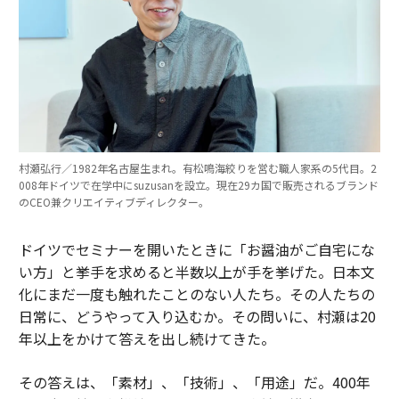
村瀬弘行／1982年名古屋生まれ。有松鳴海絞りを営む職人家系の5代目。2
008年ドイツで在学中にsuzusanを設立。現在29カ国で販売されるブランド
のCEO兼クリエイティブディレクター。
ドイツでセミナーを開いたときに「お醤油がご自宅にな
い方」と挙手を求めると半数以上が手を挙げた。日本文
化にまだ一度も触れたことのない人たち。その人たちの
日常に、どうやって入り込むか。その問いに、村瀬は20
年以上をかけて答えを出し続けてきた。
その答えは、「素材」、「技術」、「用途」だ。400年