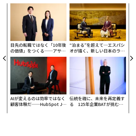
小1
な
にし
術
た
〜
ア
金
個
ェ
目先の転職ではなく「10年後
“泊まる”を超えて─エスパシ
の価値」をつくる──アサイ
オが描く、新しい日本のラグ
ンの長期伴走型支援とは
ジュアリー（中編）
AIが変えるのは効率ではなく
伝統を礎に、未来を再定義す
顧客体験だ──HubSpot Ja
る 125年企業BATが挑むス
panが語る「Grow Better」
モークレスな未来
な組織のつくり方
文＝クリストファー・ヘルマン（Forbes）/ 編集＝上田裕資