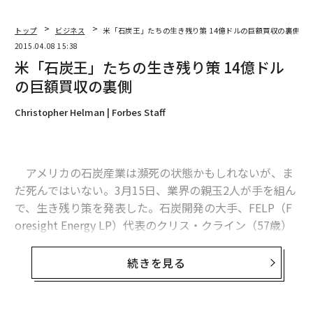
トップ
ビジネス
米「石炭王」たちの生き残り策 14億ドルの巨額買収の裏側
2015.04.08 15:38
米「石炭王」たちの生き残り策 14億ドル
の巨額買収の裏側
Christopher Helman | Forbes Staff
アメリカの石炭産業は瀕死の状態かもしれないが、ま
だ死んではいない。3月15日、業界の親玉2人が手を組ん
で、生き残り策を発表した。石炭開発の大手、FELP（F
oresight Energy LP）代表のクリス・クライン（57歳）
は、14億ドルのキャッシュと引き換えに同社の株を売却
する決定を行った。
続きを見る
買い手となるのは、業界の御意見番として知られる75
歳のロバート・マレー。米国最大の石炭企業、マレー・