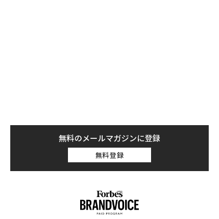
エナジーを保有する彼は、オバマ政権を「気が狂ってい
る」と罵倒し、「環境保護の連中が、業界を破滅させよ
うとしている」といった、率直な物言いでおなじみだ。
100年ほど前、石炭は米国の発電燃料の半分を担って
いたが、今では全体の37パーセントに過ぎない。コンサ
ルタント会社のウッド・マッケンジーは「現在の相場で
は採掘される石炭の17パーセントが利益を生まない」と
している。
無料のメールマガジンに登録
無料登録