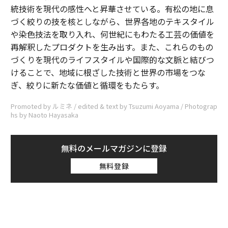
統技術を現代の感性へと昇華させている。有松の地に息
づく絞りの技を核としながら、世界各地のテキスタイル
や染色技法を取り入れ、何世紀にもわたる工芸の価値を
再解釈したプロダクトを生み出す。また、これらのもの
づくりを現代のライフスタイルや国際的な文脈と結びつ
けることで、地域に根ざした技術と世界の市場をつな
ぎ、絞りに新たな価値と循環をもたらす。
Promoted by ルミネ / edited & text by Tsuzumi Aoyama / Photograp
hs by Naoto Hayasaka
無料のメールマガジンに登録
無料登録