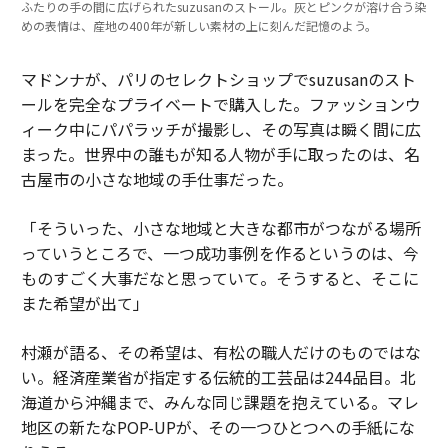
ふたりの手の間に広げられたsuzusanのストール。灰とピンクが溶け合う染
めの表情は、産地の400年が新しい素材の上に刻んだ記憶のよう。
マドンナが、パリのセレクトショップでsuzusanのスト
ールを完全なプライベートで購入した。ファッションウ
ィーク中にパパラッチが撮影し、その写真は瞬く間に広
まった。世界中の誰もが知る人物が手に取ったのは、名
古屋市の小さな地域の手仕事だった。
「そういった、小さな地域と大きな都市がつながる場所
っていうところで、一つ成功事例を作るというのは、今
ものすごく大事だなと思っていて。そうすると、そこに
また希望が出て」
村瀬が語る、その希望は、有松の職人だけのものではな
い。経済産業省が指定する伝統的工芸品は244品目。北
海道から沖縄まで、みんな同じ課題を抱えている。マレ
地区の新たなPOP-UPが、その一つひとつへの手紙にな