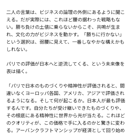
二人の言葉は、ビジネスの論理の外側にあるように聞こ
える。だが実際には、これほど腰の据わった戦略もな
い。勝ち負けの土俵に乗らないからこそ、共鳴が生ま
れ、文化の力がビジネスを動かす。「勝ちに行かない」
という選択は、弱腰に見えて、一番しなやかな構えかも
しれない。
パリでの評価が日本へと逆流してくる、という未来像を
表は描く。
「パリで日本のものづくりや精神性が評価されると、間
違いなくヨーロッパ各国、アメリカ、アジアで評価され
るようになる。そして何が起こるか。日本人が最も評価
するんです。自分たちが受け継いできたものづくりや、
その根底にある精神性に世界から光が当たる。これほど
のクオリティが、この価格で手に入るのかと驚きに変わ
る。アーバンクラフトマンシップが経済として回り始め