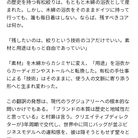
の歴史を持つ有松絞りは、もともと木綿の浴衣として産
まれた。しかし、木綿の浴衣をそのままドイツに持って
行っても、誰も毎日着はしない。ならば、残すべきコア
は何か。
「残したいのは、絞りという技術のコアだけでいい。素
材と用途はもっと自由であっていい」
「素材」を木綿からカシミヤに変え、「用途」を浴衣か
らカーディガンやストールへと転換した。有松の手仕事
による「技術」はそのままに、使う人の文脈に寄り添う
形へと生まれ変わった。
この翻訳の発想は、現代のラグジュアリーへの根本的な
問いかけでもある。「ブランドの本質は歴史と地域性だ
と思っている」と村瀬は言う。クリエイティブディレク
ターが3年周期で交代し、世界中に同じバッグが並ぶビ
ジネスモデルへの違和感を、彼は隠そうともせず堂々と