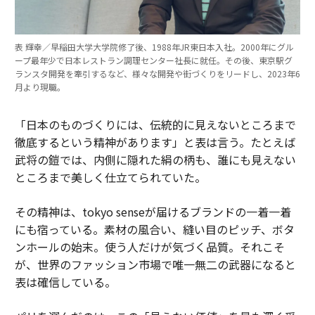
表 輝幸／早稲田大学大学院修了後、1988年JR東日本入社。2000年にグル
ープ最年少で日本レストラン調理センター社長に就任。その後、東京駅グ
ランスタ開発を牽引するなど、様々な開発や街づくりをリードし、2023年6
月より現職。
「日本のものづくりには、伝統的に見えないところまで
徹底するという精神があります」と表は言う。たとえば
武将の鎧では、内側に隠れた絹の柄も、誰にも見えない
ところまで美しく仕立てられていた。
その精神は、tokyo senseが届けるブランドの一着一着
にも宿っている。素材の風合い、縫い目のピッチ、ボタ
ンホールの始末。使う人だけが気づく品質。それこそ
が、世界のファッション市場で唯一無二の武器になると
表は確信している。