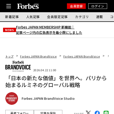
会員登録
ログイン
新着記事
人気記事
会員限定記事
カテゴリ
連載
コ
Forbes JAPAN MEMBERSHIP 新機能｜
NEWS
記事ページ内の広告表示を最小限にしました
トップ
Forbes JAPAN BrandVoice
Forbes JAPAN BrandVoice
「日
2026.04.22 11:00
「日本の新たな価値」を世界へ。パリから
始まるルミネのグローバル戦略
Forbes JAPAN BrandVoice Studio
著者フォロー
記事を保存