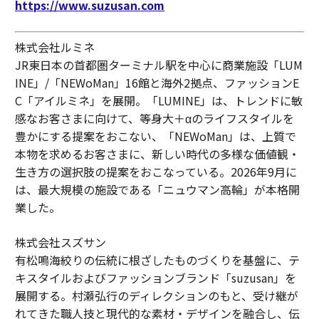
https://www.suzusan.com
株式会社ルミネ
JR東日本の首都圏ターミナル駅を中心に商業施設「LUM
INE」/「NEWoMan」16館と海外2拠点、ファッションE
C「アイルミネ」を展開。「LUMINE」は、トレンドに敏
感なお客さまに向けて、等身大＋αのライフスタイルを
豊かにする提案をおこない、「NEWoMan」は、上質で
本物を求めるお客さまに、新しい時代の多様な価値観・
生き方の選択肢の提案をおこなっている。2026年9月に
は、最大規模の施設である「ニュウマン高輪」が本格開
業した。
株式会社スズサン
有松鳴海絞りの伝統に根ざしたものづくりを基盤に、テ
キスタイルおよびファッションブランド「suzusan」を
展開する。村瀬弘行のディレクションのもと、受け継が
れてきた職人技と現代的な素材・デザインを融合し、伝