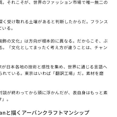
質。それこそが、世界のファッション市場で唯一無二の
深く受け取れる土壌があると判断したからだ。フランス
ている。
装飾の文化」は方向が根本的に異なる。だからこそ、ぶ
る。「文化としてまったく考え方が違うことは、チャン
は、東京が日本各地の技術と感性を集め、世界に通じる言語へ
られている。東京はいわば「翻訳工場」だ。素材を磨
対談が終わってから頭に浮かんだが、表自身はもっと素
す」。
sanと描くアーバンクラフトマンシップ