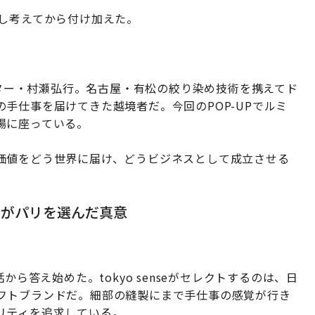
少し考えてから付け加えた。
レクター・村瀬弘行。名古屋・有松の絞り染め技術を携えてド
手仕事を届けてきた越境者だ。今回のPOP-UPでルミ
場に座っている。
価値をどう世界に届け、どうビジネスとして成立させる
ネがパリを選んだ真意
から答え始めた。tokyo senseがセレクトするのは、日
フトブランドだ。細部の縫製にまで手仕事の感覚が行き
リティを追求している。