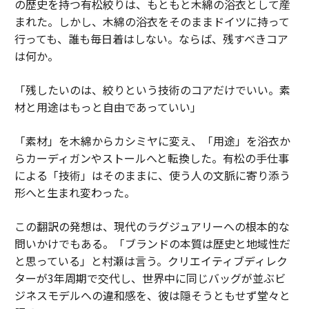
の歴史を持つ有松絞りは、もともと木綿の浴衣として産
まれた。しかし、木綿の浴衣をそのままドイツに持って
行っても、誰も毎日着はしない。ならば、残すべきコア
は何か。
「残したいのは、絞りという技術のコアだけでいい。素
材と用途はもっと自由であっていい」
「素材」を木綿からカシミヤに変え、「用途」を浴衣か
らカーディガンやストールへと転換した。有松の手仕事
による「技術」はそのままに、使う人の文脈に寄り添う
形へと生まれ変わった。
この翻訳の発想は、現代のラグジュアリーへの根本的な
問いかけでもある。「ブランドの本質は歴史と地域性だ
と思っている」と村瀬は言う。クリエイティブディレク
ターが3年周期で交代し、世界中に同じバッグが並ぶビ
ジネスモデルへの違和感を、彼は隠そうともせず堂々と