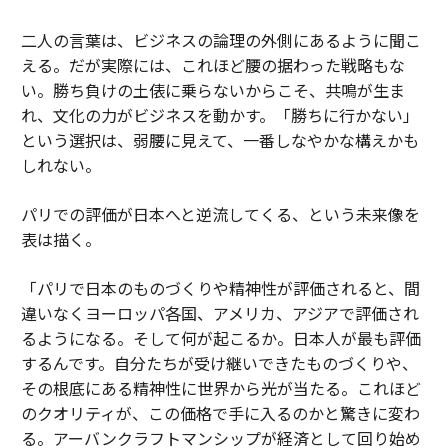
二人の言葉は、ビジネスの論理の外側にあるように聞こ
える。だが実際には、これほど腰の据わった戦略もな
い。勝ち負けの土俵に乗らないからこそ、共鳴が生ま
れ、文化の力がビジネスを動かす。「勝ちに行かない」
という選択は、弱腰に見えて、一番しなやかな構えかも
しれない。
パリでの評価が日本へと逆流してくる、という未来像を
表は描く。
「パリで日本のものづくりや精神性が評価されると、間
違いなくヨーロッパ各国、アメリカ、アジアで評価され
るようになる。そして何が起こるか。日本人が最も評価
するんです。自分たちが受け継いできたものづくりや、
その根底にある精神性に世界から光が当たる。これほど
のクオリティが、この価格で手に入るのかと驚きに変わ
る。アーバンクラフトマンシップが経済として回り始め