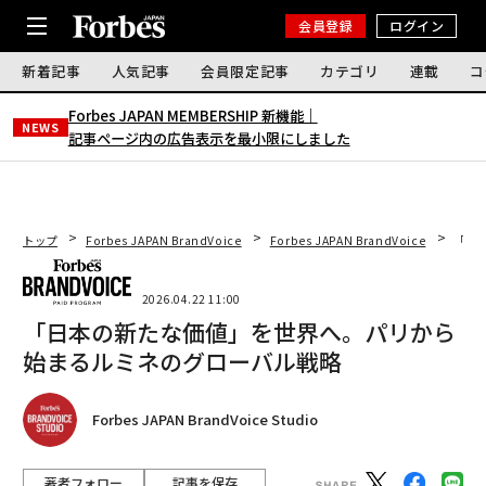
会員登録
ログイン
新着記事
人気記事
会員限定記事
カテゴリ
連載
コ
Forbes JAPAN MEMBERSHIP 新機能｜
NEWS
記事ページ内の広告表示を最小限にしました
トップ
Forbes JAPAN BrandVoice
Forbes JAPAN BrandVoice
「日
2026.04.22 11:00
「日本の新たな価値」を世界へ。パリから
始まるルミネのグローバル戦略
Forbes JAPAN BrandVoice Studio
著者フォロー
記事を保存