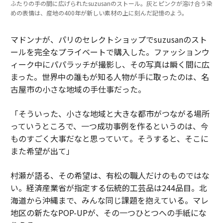
ふたりの手の間に広げられたsuzusanのストール。灰とピンクが溶け合う染
めの表情は、産地の400年が新しい素材の上に刻んだ記憶のよう。
マドンナが、パリのセレクトショップでsuzusanのスト
ールを完全なプライベートで購入した。ファッションウ
ィーク中にパパラッチが撮影し、その写真は瞬く間に広
まった。世界中の誰もが知る人物が手に取ったのは、名
古屋市の小さな地域の手仕事だった。
「そういった、小さな地域と大きな都市がつながる場所
っていうところで、一つ成功事例を作るというのは、今
ものすごく大事だなと思っていて。そうすると、そこに
また希望が出て」
村瀬が語る、その希望は、有松の職人だけのものではな
い。経済産業省が指定する伝統的工芸品は244品目。北
海道から沖縄まで、みんな同じ課題を抱えている。マレ
地区の新たなPOP-UPが、その一つひとつへの手紙にな