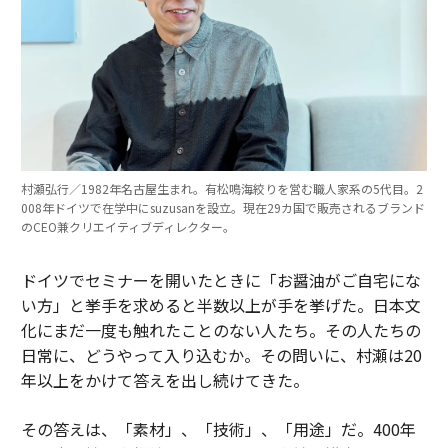
村瀬弘行／1982年名古屋生まれ。有松鳴海絞りを営む職人家系の5代目。2
008年ドイツで在学中にsuzusanを設立。現在29カ国で販売されるブランド
のCEO兼クリエイティブディレクター。
ドイツでセミナーを開いたときに「お醤油がご自宅にな
い方」と挙手を求めると半数以上が手を挙げた。日本文
化にまだ一度も触れたことのない人たち。その人たちの
日常に、どうやって入り込むか。その問いに、村瀬は20
年以上をかけて答えを出し続けてきた。
その答えは、「素材」、「技術」、「用途」だ。400年