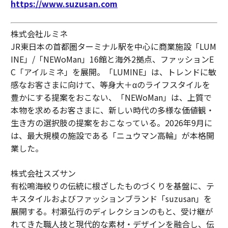
https://www.suzusan.com
株式会社ルミネ
JR東日本の首都圏ターミナル駅を中心に商業施設「LUM
INE」/「NEWoMan」16館と海外2拠点、ファッションE
C「アイルミネ」を展開。「LUMINE」は、トレンドに敏
感なお客さまに向けて、等身大＋αのライフスタイルを
豊かにする提案をおこない、「NEWoMan」は、上質で
本物を求めるお客さまに、新しい時代の多様な価値観・
生き方の選択肢の提案をおこなっている。2026年9月に
は、最大規模の施設である「ニュウマン高輪」が本格開
業した。
株式会社スズサン
有松鳴海絞りの伝統に根ざしたものづくりを基盤に、テ
キスタイルおよびファッションブランド「suzusan」を
展開する。村瀬弘行のディレクションのもと、受け継が
れてきた職人技と現代的な素材・デザインを融合し、伝