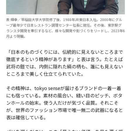
表 輝幸／早稲田大学大学院修了後、1988年JR東日本入社。2000年にグル
ープ最年少で日本レストラン調理センター社長に就任。その後、東京駅グ
ランスタ開発を牽引するなど、様々な開発や街づくりをリードし、2023年6
月より現職。
「日本のものづくりには、伝統的に見えないところまで
徹底するという精神があります」と表は言う。たとえば
武将の鎧では、内側に隠れた絹の柄も、誰にも見えない
ところまで美しく仕立てられていた。
その精神は、tokyo senseが届けるブランドの一着一着
にも宿っている。素材の風合い、縫い目のピッチ、ボタ
ンホールの始末。使う人だけが気づく品質。それこそ
が、世界のファッション市場で唯一無二の武器になると
表は確信している。