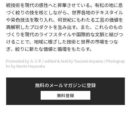
統技術を現代の感性へと昇華させている。有松の地に息
づく絞りの技を核としながら、世界各地のテキスタイル
や染色技法を取り入れ、何世紀にもわたる工芸の価値を
再解釈したプロダクトを生み出す。また、これらのもの
づくりを現代のライフスタイルや国際的な文脈と結びつ
けることで、地域に根ざした技術と世界の市場をつな
ぎ、絞りに新たな価値と循環をもたらす。
Promoted by ルミネ / edited & text by Tsuzumi Aoyama / Photograp
hs by Naoto Hayasaka
無料のメールマガジンに登録
無料登録