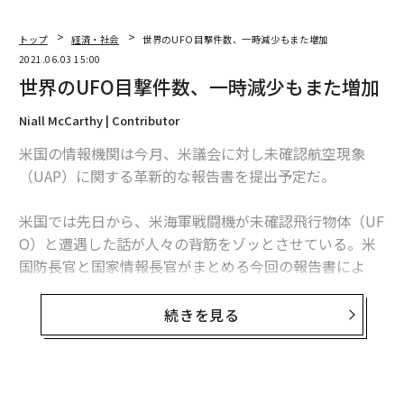
トップ
経済・社会
世界のUFO目撃件数、一時減少もまた増加
2021.06.03 15:00
世界のUFO目撃件数、一時減少もまた増加
Niall McCarthy | Contributor
米国の情報機関は今月、米議会に対し未確認航空現象
（UAP）に関する革新的な報告書を提出予定だ。
米国では先日から、米海軍戦闘機が未確認飛行物体（UF
O）と遭遇した話が人々の背筋をゾッとさせている。米
国防長官と国家情報長官がまとめる今回の報告書によ
り、説明不能な空中物体に関して国防総省が持つ情報が
明らかになることが期待されている。
続きを見る
【関連】
2021年はUFOの年に？ 米政府が「全情報」開示へ