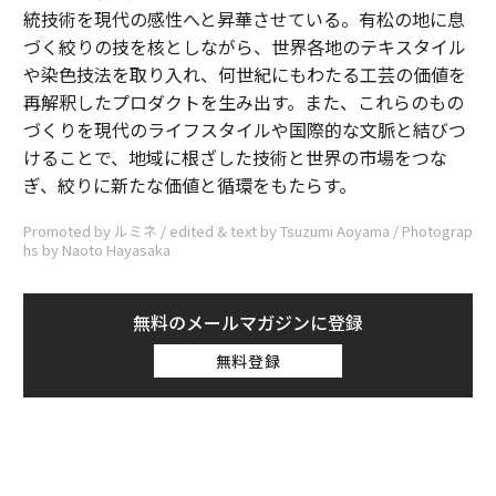
統技術を現代の感性へと昇華させている。有松の地に息
づく絞りの技を核としながら、世界各地のテキスタイル
や染色技法を取り入れ、何世紀にもわたる工芸の価値を
再解釈したプロダクトを生み出す。また、これらのもの
づくりを現代のライフスタイルや国際的な文脈と結びつ
けることで、地域に根ざした技術と世界の市場をつな
ぎ、絞りに新たな価値と循環をもたらす。
Promoted by ルミネ / edited & text by Tsuzumi Aoyama / Photograp
hs by Naoto Hayasaka
無料のメールマガジンに登録
無料登録