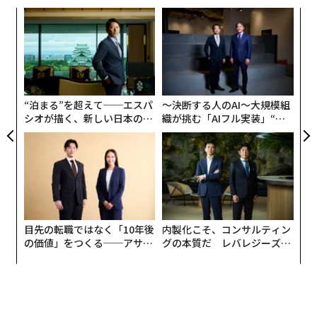
挑
よっ
PA
A
顧客
pa
な
“泊まる”を超えて──エスパ
〜決断する人のAI〜大規模組
シオが描く、新しい日本のラ
織が挑む「AIフル実装」“使
グジュアリー（前編）
う”企業から“動く”企業へ【N
TTドコモビジネス×PwC】
目先の転職ではなく「10年後
内製化こそ、コンサルティン
編集＝上田裕資
の価値」をつくる──アサイ
グの本質だ レバレジーズが
ンの長期伴走型支援とは
実践する、次世代ファームの
全貌
2026年9月号発売中