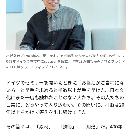
村瀬弘行／1982年名古屋生まれ。有松鳴海絞りを営む職人家系の5代目。2
008年ドイツで在学中にsuzusanを設立。現在29カ国で販売されるブランド
のCEO兼クリエイティブディレクター。
ドイツでセミナーを開いたときに「お醤油がご自宅にな
い方」と挙手を求めると半数以上が手を挙げた。日本文
化にまだ一度も触れたことのない人たち。その人たちの
日常に、どうやって入り込むか。その問いに、村瀬は20
年以上をかけて答えを出し続けてきた。
その答えは、「素材」、「技術」、「用途」だ。400年