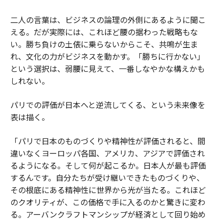
二人の言葉は、ビジネスの論理の外側にあるように聞こ
える。だが実際には、これほど腰の据わった戦略もな
い。勝ち負けの土俵に乗らないからこそ、共鳴が生ま
れ、文化の力がビジネスを動かす。「勝ちに行かない」
という選択は、弱腰に見えて、一番しなやかな構えかも
しれない。
パリでの評価が日本へと逆流してくる、という未来像を
表は描く。
「パリで日本のものづくりや精神性が評価されると、間
違いなくヨーロッパ各国、アメリカ、アジアで評価され
るようになる。そして何が起こるか。日本人が最も評価
するんです。自分たちが受け継いできたものづくりや、
その根底にある精神性に世界から光が当たる。これほど
のクオリティが、この価格で手に入るのかと驚きに変わ
る。アーバンクラフトマンシップが経済として回り始め