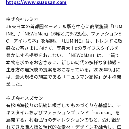
https://www.suzusan.com
株式会社ルミネ
JR東日本の首都圏ターミナル駅を中心に商業施設「LUM
INE」/「NEWoMan」16館と海外2拠点、ファッションE
C「アイルミネ」を展開。「LUMINE」は、トレンドに敏
感なお客さまに向けて、等身大＋αのライフスタイルを
豊かにする提案をおこない、「NEWoMan」は、上質で
本物を求めるお客さまに、新しい時代の多様な価値観・
生き方の選択肢の提案をおこなっている。2026年9月に
は、最大規模の施設である「ニュウマン高輪」が本格開
業した。
株式会社スズサン
有松鳴海絞りの伝統に根ざしたものづくりを基盤に、テ
キスタイルおよびファッションブランド「suzusan」を
展開する。村瀬弘行のディレクションのもと、受け継が
れてきた職人技と現代的な素材・デザインを融合し、伝