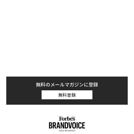
しかし、先日、学術誌「米国科学アカデミー紀要」に発
表された論文で、この巨大隕石がラオス南部に衝突し、
直径13～17キロのクレーターが形成されたことが指摘さ
れた。クレーターはその後、溶岩によって埋まってしま
ったため、これまで発見されなかったという。
無料のメールマガジンに登録
無料登録