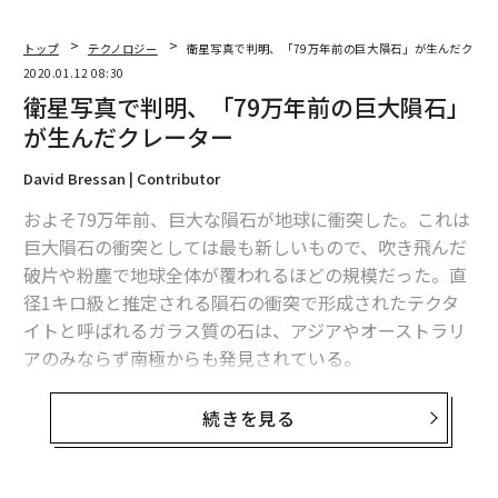
トップ
テクノロジー
衛星写真で判明、「79万年前の巨大隕石」が生んだクレー
2020.01.12 08:30
衛星写真で判明、「79万年前の巨大隕石」
が生んだクレーター
David Bressan | Contributor
およそ79万年前、巨大な隕石が地球に衝突した。これは
巨大隕石の衝突としては最も新しいもので、吹き飛んだ
破片や粉塵で地球全体が覆われるほどの規模だった。直
径1キロ級と推定される隕石の衝突で形成されたテクタ
イトと呼ばれるガラス質の石は、アジアやオーストラリ
アのみならず南極からも発見されている。
その巨大さや年代が比較的新しいことから衝突地点は簡
続きを見る
単に特定できそうだが、これまで明確なクレーターが発
見されていなかった。