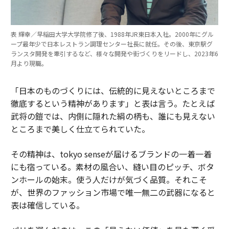
表 輝幸／早稲田大学大学院修了後、1988年JR東日本入社。2000年にグル
ープ最年少で日本レストラン調理センター社長に就任。その後、東京駅グ
ランスタ開発を牽引するなど、様々な開発や街づくりをリードし、2023年6
月より現職。
「日本のものづくりには、伝統的に見えないところまで
徹底するという精神があります」と表は言う。たとえば
武将の鎧では、内側に隠れた絹の柄も、誰にも見えない
ところまで美しく仕立てられていた。
その精神は、tokyo senseが届けるブランドの一着一着
にも宿っている。素材の風合い、縫い目のピッチ、ボタ
ンホールの始末。使う人だけが気づく品質。それこそ
が、世界のファッション市場で唯一無二の武器になると
表は確信している。