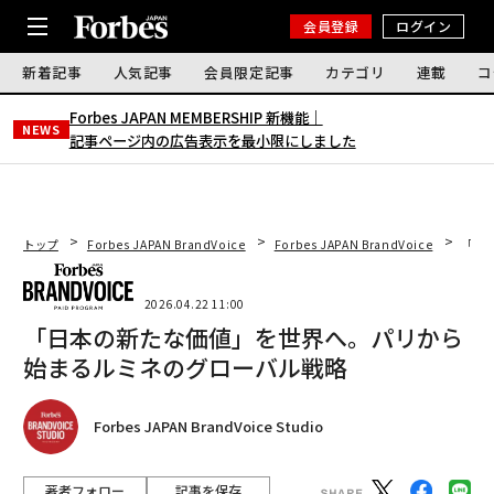
会員登録
ログイン
新着記事
人気記事
会員限定記事
カテゴリ
連載
コ
Forbes JAPAN MEMBERSHIP 新機能｜
NEWS
記事ページ内の広告表示を最小限にしました
トップ
Forbes JAPAN BrandVoice
Forbes JAPAN BrandVoice
「日
2026.04.22 11:00
「日本の新たな価値」を世界へ。パリから
始まるルミネのグローバル戦略
Forbes JAPAN BrandVoice Studio
著者フォロー
記事を保存