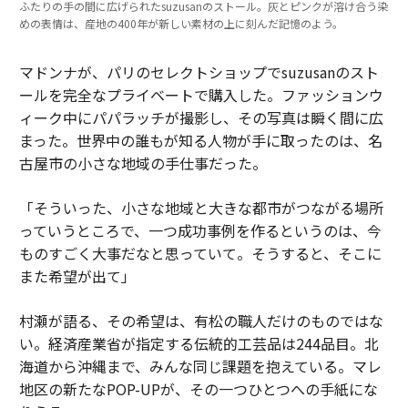
ふたりの手の間に広げられたsuzusanのストール。灰とピンクが溶け合う染
めの表情は、産地の400年が新しい素材の上に刻んだ記憶のよう。
マドンナが、パリのセレクトショップでsuzusanのスト
ールを完全なプライベートで購入した。ファッションウ
ィーク中にパパラッチが撮影し、その写真は瞬く間に広
まった。世界中の誰もが知る人物が手に取ったのは、名
古屋市の小さな地域の手仕事だった。
「そういった、小さな地域と大きな都市がつながる場所
っていうところで、一つ成功事例を作るというのは、今
ものすごく大事だなと思っていて。そうすると、そこに
また希望が出て」
村瀬が語る、その希望は、有松の職人だけのものではな
い。経済産業省が指定する伝統的工芸品は244品目。北
海道から沖縄まで、みんな同じ課題を抱えている。マレ
地区の新たなPOP-UPが、その一つひとつへの手紙にな