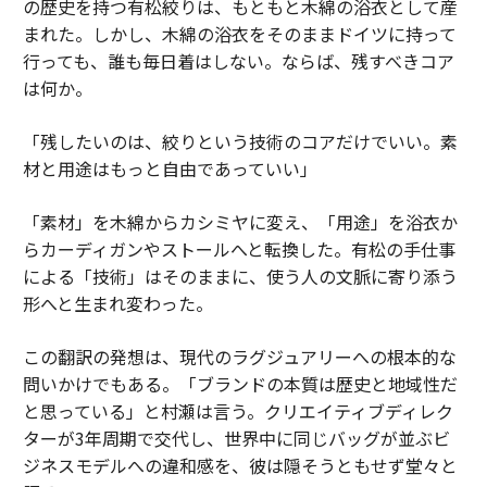
の歴史を持つ有松絞りは、もともと木綿の浴衣として産
まれた。しかし、木綿の浴衣をそのままドイツに持って
行っても、誰も毎日着はしない。ならば、残すべきコア
は何か。
「残したいのは、絞りという技術のコアだけでいい。素
材と用途はもっと自由であっていい」
「素材」を木綿からカシミヤに変え、「用途」を浴衣か
らカーディガンやストールへと転換した。有松の手仕事
による「技術」はそのままに、使う人の文脈に寄り添う
形へと生まれ変わった。
この翻訳の発想は、現代のラグジュアリーへの根本的な
問いかけでもある。「ブランドの本質は歴史と地域性だ
と思っている」と村瀬は言う。クリエイティブディレク
ターが3年周期で交代し、世界中に同じバッグが並ぶビ
ジネスモデルへの違和感を、彼は隠そうともせず堂々と