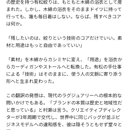
の歴史を持つ有松絞りは、もともと木綿の浴衣として産
まれた。しかし、木綿の浴衣をそのままドイツに持って
行っても、誰も毎日着はしない。ならば、残すべきコア
は何か。
「残したいのは、絞りという技術のコアだけでいい。素
材と用途はもっと自由であっていい」
「素材」を木綿からカシミヤに変え、「用途」を浴衣か
らカーディガンやストールへと転換した。有松の手仕事
による「技術」はそのままに、使う人の文脈に寄り添う
形へと生まれ変わった。
この翻訳の発想は、現代のラグジュアリーへの根本的な
問いかけでもある。「ブランドの本質は歴史と地域性だ
と思っている」と村瀬は言う。クリエイティブディレク
ターが3年周期で交代し、世界中に同じバッグが並ぶビ
ジネスモデルへの違和感を、彼は隠そうともせず堂々と