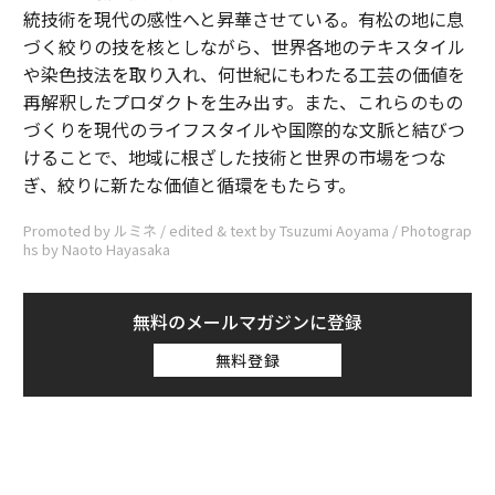
統技術を現代の感性へと昇華させている。有松の地に息
づく絞りの技を核としながら、世界各地のテキスタイル
や染色技法を取り入れ、何世紀にもわたる工芸の価値を
再解釈したプロダクトを生み出す。また、これらのもの
づくりを現代のライフスタイルや国際的な文脈と結びつ
けることで、地域に根ざした技術と世界の市場をつな
ぎ、絞りに新たな価値と循環をもたらす。
Promoted by ルミネ / edited & text by Tsuzumi Aoyama / Photograp
hs by Naoto Hayasaka
無料のメールマガジンに登録
無料登録