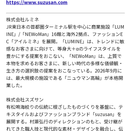
https://www.suzusan.com
株式会社ルミネ
JR東日本の首都圏ターミナル駅を中心に商業施設「LUM
INE」/「NEWoMan」16館と海外2拠点、ファッションE
C「アイルミネ」を展開。「LUMINE」は、トレンドに敏
感なお客さまに向けて、等身大＋αのライフスタイルを
豊かにする提案をおこない、「NEWoMan」は、上質で
本物を求めるお客さまに、新しい時代の多様な価値観・
生き方の選択肢の提案をおこなっている。2026年9月に
は、最大規模の施設である「ニュウマン高輪」が本格開
業した。
株式会社スズサン
有松鳴海絞りの伝統に根ざしたものづくりを基盤に、テ
キスタイルおよびファッションブランド「suzusan」を
展開する。村瀬弘行のディレクションのもと、受け継が
れてきた職人技と現代的な素材・デザインを融合し、伝