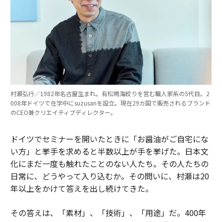
村瀬弘行／1982年名古屋生まれ。有松鳴海絞りを営む職人家系の5代目。2
008年ドイツで在学中にsuzusanを設立。現在29カ国で販売されるブランド
のCEO兼クリエイティブディレクター。
ドイツでセミナーを開いたときに「お醤油がご自宅にな
い方」と挙手を求めると半数以上が手を挙げた。日本文
化にまだ一度も触れたことのない人たち。その人たちの
日常に、どうやって入り込むか。その問いに、村瀬は20
年以上をかけて答えを出し続けてきた。
その答えは、「素材」、「技術」、「用途」だ。400年