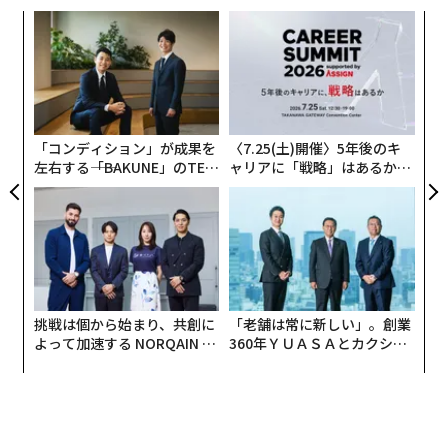
ナ併
伝
k」
る
ック
モ
〜
由
織
う
T
「コンディション」が成果を
〈7.25(土)開催〉5年後のキ
左右する――「BAKUNE」のTEN
ャリアに「戦略」はあるか。
TIALが支える「挑戦者の明
トップエグゼクティブのキャ
日」
リアに触れる1日│CAREER S
UMMIT 2026
挑戦は個から始まり、共創に
「老舗は常に新しい」。創業
翻訳＝遠藤康子/ガリレオ
よって加速する NORQAIN JA
360年ＹＵＡＳＡとカクシン
PAN 特別座談会
CEO田尻望が語る、AIを超え
る人の価値
2026年9月号発売中