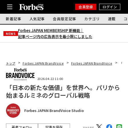
会員登録
ログイン
新着記事
人気記事
会員限定記事
カテゴリ
連載
コ
Forbes JAPAN MEMBERSHIP 新機能｜
NEWS
記事ページ内の広告表示を最小限にしました
トップ
Forbes JAPAN BrandVoice
Forbes JAPAN BrandVoice
「日
2026.04.22 11:00
「日本の新たな価値」を世界へ。パリから
始まるルミネのグローバル戦略
Forbes JAPAN BrandVoice Studio
著者フォロー
記事を保存