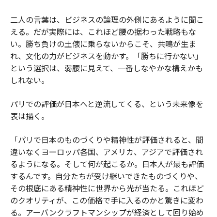
二人の言葉は、ビジネスの論理の外側にあるように聞こ
える。だが実際には、これほど腰の据わった戦略もな
い。勝ち負けの土俵に乗らないからこそ、共鳴が生ま
れ、文化の力がビジネスを動かす。「勝ちに行かない」
という選択は、弱腰に見えて、一番しなやかな構えかも
しれない。
パリでの評価が日本へと逆流してくる、という未来像を
表は描く。
「パリで日本のものづくりや精神性が評価されると、間
違いなくヨーロッパ各国、アメリカ、アジアで評価され
るようになる。そして何が起こるか。日本人が最も評価
するんです。自分たちが受け継いできたものづくりや、
その根底にある精神性に世界から光が当たる。これほど
のクオリティが、この価格で手に入るのかと驚きに変わ
る。アーバンクラフトマンシップが経済として回り始め