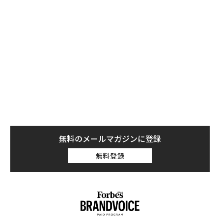
刺激策として支給した現金給付は、次のような経済的好
影響をもたらした。
・食料が不足している世帯：42%減
・経済不安を感じている世帯：43%減
・不安とうつの症状がある人：20%減
無料のメールマガジンに登録
無料登録