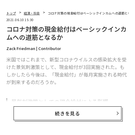
トップ
経済・社会
コロナ対策の現金給付はベーシックインカムへの道筋となる
2021.06.10 15:30
コロナ対策の現金給付はベーシックインカ
ムへの道筋となるか
Zack Friedman | Contributor
米国ではこれまで、新型コロナウイルスの感染拡大を受
けた景気刺激策として、現金給付が3回実施された。も
しかしたら今後は、「現金給付」が毎月実施される時代
が到来するのだろうか。
景気刺激策としての現金給付による影響
続きを見る
米誌『ワシントン・ポスト』の経済記者ジェフ・スタイ
ン（Jeff Stein）がツイートしたように、米政府が景気