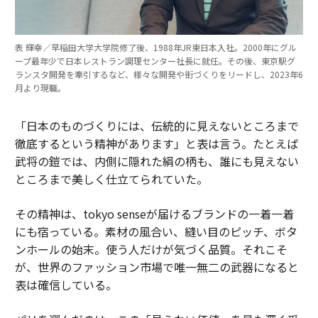
表 輝幸／早稲田大学大学院修了後、1988年JR東日本入社。2000年にグル
ープ最年少で日本レストラン調理センター社長に就任。その後、東京駅グ
ランスタ開発を牽引するなど、様々な開発や街づくりをリードし、2023年6
月より現職。
「日本のものづくりには、伝統的に見えないところまで
徹底するという精神があります」と表は言う。たとえば
武将の鎧では、内側に隠れた絹の柄も、誰にも見えない
ところまで美しく仕立てられていた。
その精神は、tokyo senseが届けるブランドの一着一着
にも宿っている。素材の風合い、縫い目のピッチ、ボタ
ンホールの始末。使う人だけが気づく品質。それこそ
が、世界のファッション市場で唯一無二の武器になると
表は確信している。