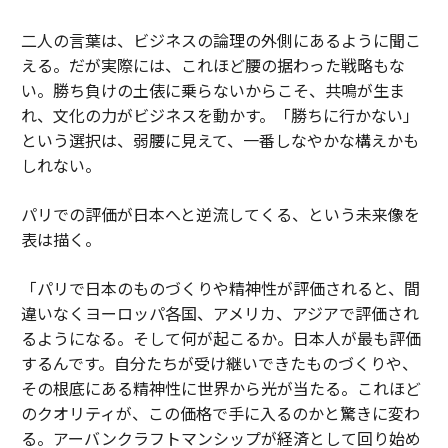
二人の言葉は、ビジネスの論理の外側にあるように聞こ
える。だが実際には、これほど腰の据わった戦略もな
い。勝ち負けの土俵に乗らないからこそ、共鳴が生ま
れ、文化の力がビジネスを動かす。「勝ちに行かない」
という選択は、弱腰に見えて、一番しなやかな構えかも
しれない。
パリでの評価が日本へと逆流してくる、という未来像を
表は描く。
「パリで日本のものづくりや精神性が評価されると、間
違いなくヨーロッパ各国、アメリカ、アジアで評価され
るようになる。そして何が起こるか。日本人が最も評価
するんです。自分たちが受け継いできたものづくりや、
その根底にある精神性に世界から光が当たる。これほど
のクオリティが、この価格で手に入るのかと驚きに変わ
る。アーバンクラフトマンシップが経済として回り始め