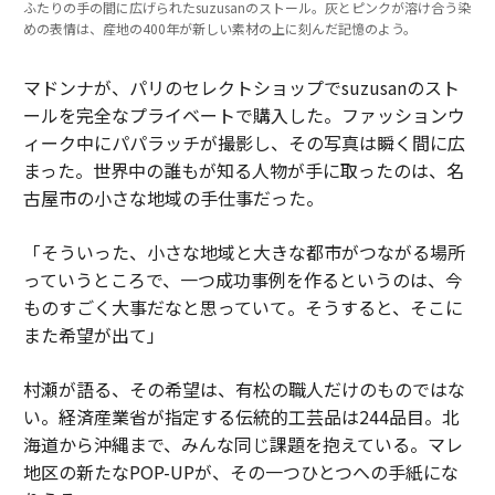
ふたりの手の間に広げられたsuzusanのストール。灰とピンクが溶け合う染
めの表情は、産地の400年が新しい素材の上に刻んだ記憶のよう。
マドンナが、パリのセレクトショップでsuzusanのスト
ールを完全なプライベートで購入した。ファッションウ
ィーク中にパパラッチが撮影し、その写真は瞬く間に広
まった。世界中の誰もが知る人物が手に取ったのは、名
古屋市の小さな地域の手仕事だった。
「そういった、小さな地域と大きな都市がつながる場所
っていうところで、一つ成功事例を作るというのは、今
ものすごく大事だなと思っていて。そうすると、そこに
また希望が出て」
村瀬が語る、その希望は、有松の職人だけのものではな
い。経済産業省が指定する伝統的工芸品は244品目。北
海道から沖縄まで、みんな同じ課題を抱えている。マレ
地区の新たなPOP-UPが、その一つひとつへの手紙にな