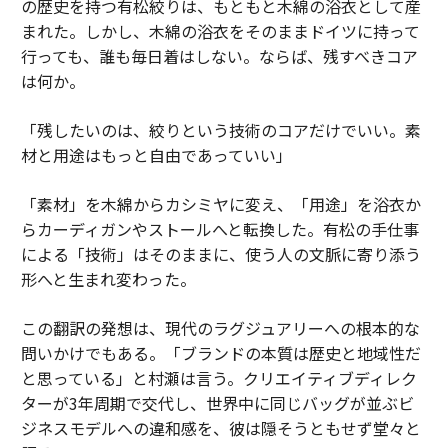
の歴史を持つ有松絞りは、もともと木綿の浴衣として産
まれた。しかし、木綿の浴衣をそのままドイツに持って
行っても、誰も毎日着はしない。ならば、残すべきコア
は何か。
「残したいのは、絞りという技術のコアだけでいい。素
材と用途はもっと自由であっていい」
「素材」を木綿からカシミヤに変え、「用途」を浴衣か
らカーディガンやストールへと転換した。有松の手仕事
による「技術」はそのままに、使う人の文脈に寄り添う
形へと生まれ変わった。
この翻訳の発想は、現代のラグジュアリーへの根本的な
問いかけでもある。「ブランドの本質は歴史と地域性だ
と思っている」と村瀬は言う。クリエイティブディレク
ターが3年周期で交代し、世界中に同じバッグが並ぶビ
ジネスモデルへの違和感を、彼は隠そうともせず堂々と