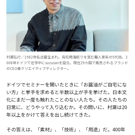
村瀬弘行／1982年名古屋生まれ。有松鳴海絞りを営む職人家系の5代目。2
008年ドイツで在学中にsuzusanを設立。現在29カ国で販売されるブランド
のCEO兼クリエイティブディレクター。
ドイツでセミナーを開いたときに「お醤油がご自宅にな
い方」と挙手を求めると半数以上が手を挙げた。日本文
化にまだ一度も触れたことのない人たち。その人たちの
日常に、どうやって入り込むか。その問いに、村瀬は20
年以上をかけて答えを出し続けてきた。
その答えは、「素材」、「技術」、「用途」だ。400年