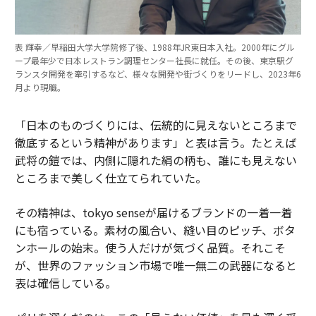
表 輝幸／早稲田大学大学院修了後、1988年JR東日本入社。2000年にグル
ープ最年少で日本レストラン調理センター社長に就任。その後、東京駅グ
ランスタ開発を牽引するなど、様々な開発や街づくりをリードし、2023年6
月より現職。
「日本のものづくりには、伝統的に見えないところまで
徹底するという精神があります」と表は言う。たとえば
武将の鎧では、内側に隠れた絹の柄も、誰にも見えない
ところまで美しく仕立てられていた。
その精神は、tokyo senseが届けるブランドの一着一着
にも宿っている。素材の風合い、縫い目のピッチ、ボタ
ンホールの始末。使う人だけが気づく品質。それこそ
が、世界のファッション市場で唯一無二の武器になると
表は確信している。