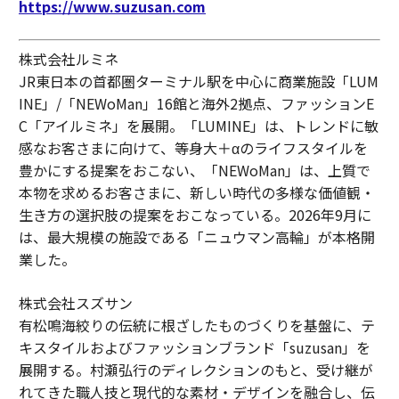
https://www.suzusan.com
株式会社ルミネ
JR東日本の首都圏ターミナル駅を中心に商業施設「LUM
INE」/「NEWoMan」16館と海外2拠点、ファッションE
C「アイルミネ」を展開。「LUMINE」は、トレンドに敏
感なお客さまに向けて、等身大＋αのライフスタイルを
豊かにする提案をおこない、「NEWoMan」は、上質で
本物を求めるお客さまに、新しい時代の多様な価値観・
生き方の選択肢の提案をおこなっている。2026年9月に
は、最大規模の施設である「ニュウマン高輪」が本格開
業した。
株式会社スズサン
有松鳴海絞りの伝統に根ざしたものづくりを基盤に、テ
キスタイルおよびファッションブランド「suzusan」を
展開する。村瀬弘行のディレクションのもと、受け継が
れてきた職人技と現代的な素材・デザインを融合し、伝