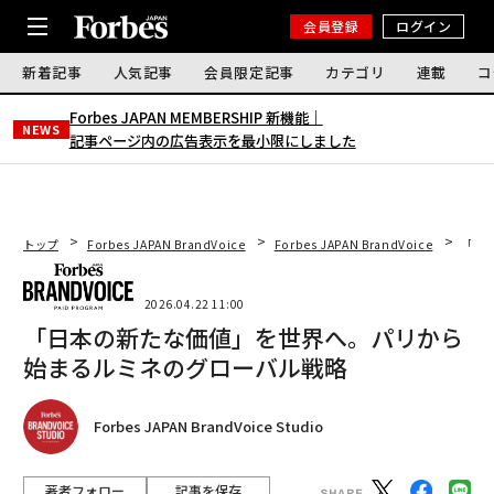
会員登録
ログイン
新着記事
人気記事
会員限定記事
カテゴリ
連載
コ
Forbes JAPAN MEMBERSHIP 新機能｜
NEWS
記事ページ内の広告表示を最小限にしました
トップ
Forbes JAPAN BrandVoice
Forbes JAPAN BrandVoice
「日
2026.04.22 11:00
「日本の新たな価値」を世界へ。パリから
始まるルミネのグローバル戦略
Forbes JAPAN BrandVoice Studio
著者フォロー
記事を保存