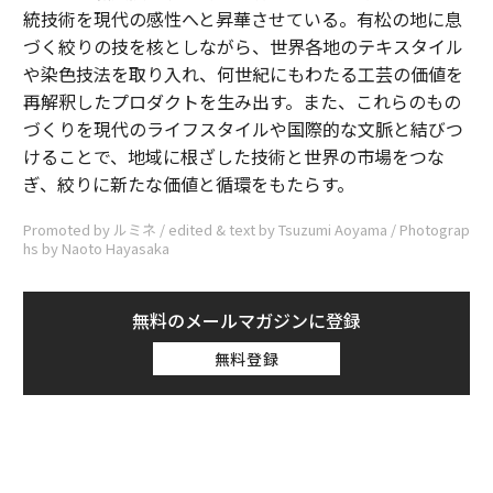
統技術を現代の感性へと昇華させている。有松の地に息
づく絞りの技を核としながら、世界各地のテキスタイル
や染色技法を取り入れ、何世紀にもわたる工芸の価値を
再解釈したプロダクトを生み出す。また、これらのもの
づくりを現代のライフスタイルや国際的な文脈と結びつ
けることで、地域に根ざした技術と世界の市場をつな
ぎ、絞りに新たな価値と循環をもたらす。
Promoted by ルミネ / edited & text by Tsuzumi Aoyama / Photograp
hs by Naoto Hayasaka
無料のメールマガジンに登録
無料登録