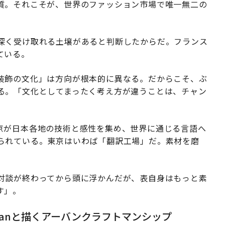
質。それこそが、世界のファッション市場で唯一無二の
深く受け取れる土壌があると判断したからだ。フランス
ている。
装飾の文化」は方向が根本的に異なる。だからこそ、ぶ
る。「文化としてまったく考え方が違うことは、チャン
は、東京が日本各地の技術と感性を集め、世界に通じる言語へ
られている。東京はいわば「翻訳工場」だ。素材を磨
対談が終わってから頭に浮かんだが、表自身はもっと素
す」。
sanと描くアーバンクラフトマンシップ