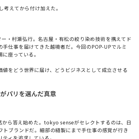
少し考えてから付け加えた。
レクター・村瀬弘行。名古屋・有松の絞り染め技術を携えてド
手仕事を届けてきた越境者だ。今回のPOP-UPでルミ
場に座っている。
価値をどう世界に届け、どうビジネスとして成立させる
ネがパリを選んだ真意
から答え始めた。tokyo senseがセレクトするのは、日
フトブランドだ。細部の縫製にまで手仕事の感覚が行き
リティを追求している。