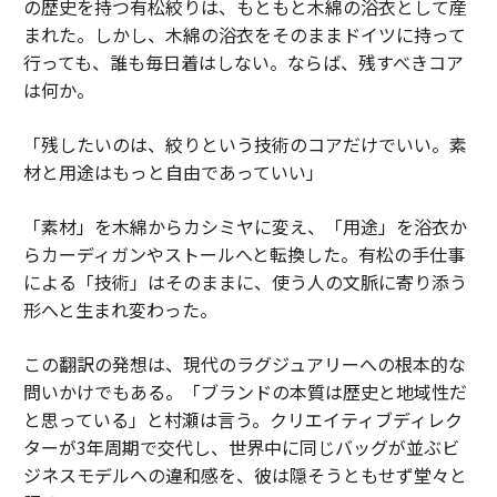
の歴史を持つ有松絞りは、もともと木綿の浴衣として産
まれた。しかし、木綿の浴衣をそのままドイツに持って
行っても、誰も毎日着はしない。ならば、残すべきコア
は何か。
「残したいのは、絞りという技術のコアだけでいい。素
材と用途はもっと自由であっていい」
「素材」を木綿からカシミヤに変え、「用途」を浴衣か
らカーディガンやストールへと転換した。有松の手仕事
による「技術」はそのままに、使う人の文脈に寄り添う
形へと生まれ変わった。
この翻訳の発想は、現代のラグジュアリーへの根本的な
問いかけでもある。「ブランドの本質は歴史と地域性だ
と思っている」と村瀬は言う。クリエイティブディレク
ターが3年周期で交代し、世界中に同じバッグが並ぶビ
ジネスモデルへの違和感を、彼は隠そうともせず堂々と