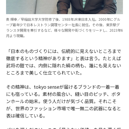
表 輝幸／早稲田大学大学院修了後、1988年JR東日本入社。2000年にグル
ープ最年少で日本レストラン調理センター社長に就任。その後、東京駅グ
ランスタ開発を牽引するなど、様々な開発や街づくりをリードし、2023年6
月より現職。
「日本のものづくりには、伝統的に見えないところまで
徹底するという精神があります」と表は言う。たとえば
武将の鎧では、内側に隠れた絹の柄も、誰にも見えない
ところまで美しく仕立てられていた。
その精神は、tokyo senseが届けるブランドの一着一着
にも宿っている。素材の風合い、縫い目のピッチ、ボタ
ンホールの始末。使う人だけが気づく品質。それこそ
が、世界のファッション市場で唯一無二の武器になると
表は確信している。