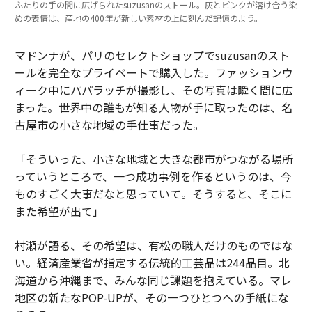
ふたりの手の間に広げられたsuzusanのストール。灰とピンクが溶け合う染
めの表情は、産地の400年が新しい素材の上に刻んだ記憶のよう。
マドンナが、パリのセレクトショップでsuzusanのスト
ールを完全なプライベートで購入した。ファッションウ
ィーク中にパパラッチが撮影し、その写真は瞬く間に広
まった。世界中の誰もが知る人物が手に取ったのは、名
古屋市の小さな地域の手仕事だった。
「そういった、小さな地域と大きな都市がつながる場所
っていうところで、一つ成功事例を作るというのは、今
ものすごく大事だなと思っていて。そうすると、そこに
また希望が出て」
村瀬が語る、その希望は、有松の職人だけのものではな
い。経済産業省が指定する伝統的工芸品は244品目。北
海道から沖縄まで、みんな同じ課題を抱えている。マレ
地区の新たなPOP-UPが、その一つひとつへの手紙にな