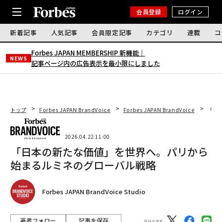
会員登録
ログイン
新着記事
人気記事
会員限定記事
カテゴリ
連載
コ
Forbes JAPAN MEMBERSHIP 新機能｜
NEWS
記事ページ内の広告表示を最小限にしました
トップ
Forbes JAPAN BrandVoice
Forbes JAPAN BrandVoice
「日
2026.04.22 11:00
「日本の新たな価値」を世界へ。パリから
始まるルミネのグローバル戦略
Forbes JAPAN BrandVoice Studio
著者フォロー
記事を保存