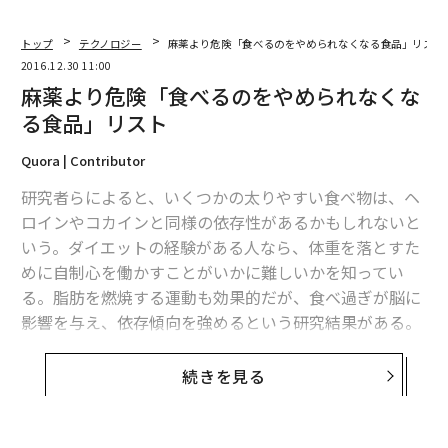
トップ
テクノロジー
麻薬より危険「食べるのをやめられなくなる食品」リスト
2016.12.30 11:00
麻薬より危険「食べるのをやめられなくな
る食品」リスト
Quora | Contributor
研究者らによると、いくつかの太りやすい食べ物は、ヘ
ロインやコカインと同様の依存性があるかもしれないと
いう。ダイエットの経験がある人なら、体重を落とすた
めに自制心を働かすことがいかに難しいかを知ってい
る。脂肪を燃焼する運動も効果的だが、食べ過ぎが脳に
影響を与え、依存傾向を強めるという研究結果がある。
高脂肪、高カロリーの食べ物は、麻薬的な快楽を生み出
続きを見る
す。お腹がいっぱいでも、食べ続けてしまう。そして、
体重がどんどん増えていく。それはどのような食べ物な
のだろうか。一般的に砂糖が大量に含まれた高脂肪、高