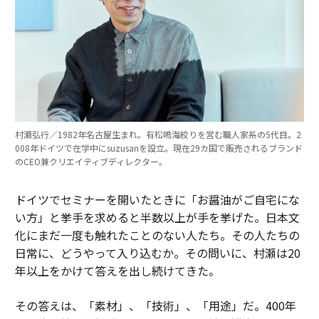
村瀬弘行／1982年名古屋生まれ。有松鳴海絞りを営む職人家系の5代目。2
008年ドイツで在学中にsuzusanを設立。現在29カ国で販売されるブランド
のCEO兼クリエイティブディレクター。
ドイツでセミナーを開いたときに「お醤油がご自宅にな
い方」と挙手を求めると半数以上が手を挙げた。日本文
化にまだ一度も触れたことのない人たち。その人たちの
日常に、どうやって入り込むか。その問いに、村瀬は20
年以上をかけて答えを出し続けてきた。
その答えは、「素材」、「技術」、「用途」だ。400年