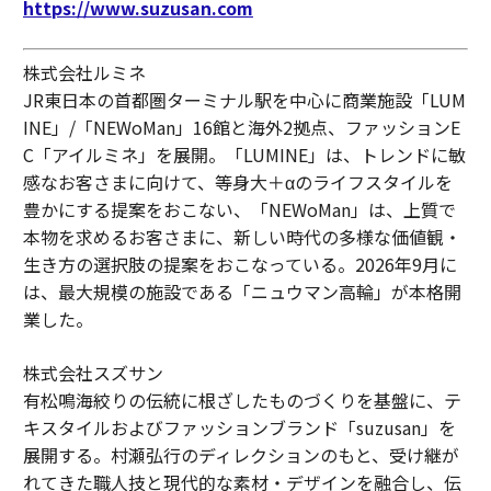
https://www.suzusan.com
株式会社ルミネ
JR東日本の首都圏ターミナル駅を中心に商業施設「LUM
INE」/「NEWoMan」16館と海外2拠点、ファッションE
C「アイルミネ」を展開。「LUMINE」は、トレンドに敏
感なお客さまに向けて、等身大＋αのライフスタイルを
豊かにする提案をおこない、「NEWoMan」は、上質で
本物を求めるお客さまに、新しい時代の多様な価値観・
生き方の選択肢の提案をおこなっている。2026年9月に
は、最大規模の施設である「ニュウマン高輪」が本格開
業した。
株式会社スズサン
有松鳴海絞りの伝統に根ざしたものづくりを基盤に、テ
キスタイルおよびファッションブランド「suzusan」を
展開する。村瀬弘行のディレクションのもと、受け継が
れてきた職人技と現代的な素材・デザインを融合し、伝