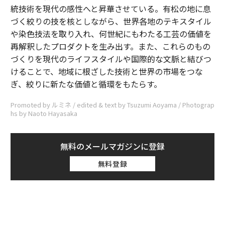
統技術を現代の感性へと昇華させている。有松の地に息
づく絞りの技を核としながら、世界各地のテキスタイル
や染色技法を取り入れ、何世紀にもわたる工芸の価値を
再解釈したプロダクトを生み出す。また、これらのもの
づくりを現代のライフスタイルや国際的な文脈と結びつ
けることで、地域に根ざした技術と世界の市場をつな
ぎ、絞りに新たな価値と循環をもたらす。
Promoted by ルミネ / edited & text by Tsuzumi Aoyama / Photograp
hs by Naoto Hayasaka
無料のメールマガジンに登録
無料登録