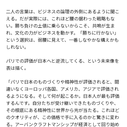
二人の言葉は、ビジネスの論理の外側にあるように聞こ
える。だが実際には、これほど腰の据わった戦略もな
い。勝ち負けの土俵に乗らないからこそ、共鳴が生ま
れ、文化の力がビジネスを動かす。「勝ちに行かない」
という選択は、弱腰に見えて、一番しなやかな構えかも
しれない。
パリでの評価が日本へと逆流してくる、という未来像を
表は描く。
「パリで日本のものづくりや精神性が評価されると、間
違いなくヨーロッパ各国、アメリカ、アジアで評価され
るようになる。そして何が起こるか。日本人が最も評価
するんです。自分たちが受け継いできたものづくりや、
その根底にある精神性に世界から光が当たる。これほど
のクオリティが、この価格で手に入るのかと驚きに変わ
る。アーバンクラフトマンシップが経済として回り始め