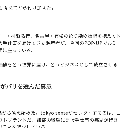
少し考えてから付け加えた。
レクター・村瀬弘行。名古屋・有松の絞り染め技術を携えてド
手仕事を届けてきた越境者だ。今回のPOP-UPでルミ
場に座っている。
価値をどう世界に届け、どうビジネスとして成立させる
ネがパリを選んだ真意
から答え始めた。tokyo senseがセレクトするのは、日
フトブランドだ。細部の縫製にまで手仕事の感覚が行き
リティを追求している。