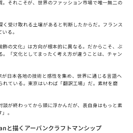
質。それこそが、世界のファッション市場で唯一無二の
深く受け取れる土壌があると判断したからだ。フランス
ている。
装飾の文化」は方向が根本的に異なる。だからこそ、ぶ
る。「文化としてまったく考え方が違うことは、チャン
は、東京が日本各地の技術と感性を集め、世界に通じる言語へ
られている。東京はいわば「翻訳工場」だ。素材を磨
対談が終わってから頭に浮かんだが、表自身はもっと素
す」。
sanと描くアーバンクラフトマンシップ