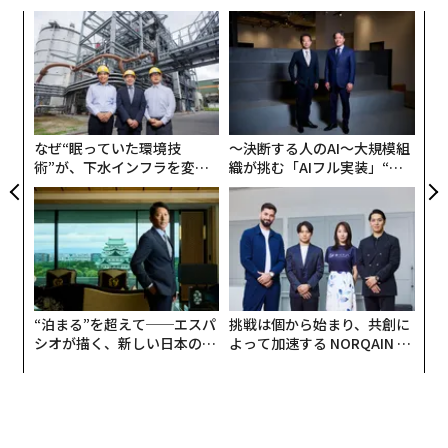
義す
「
むス
─
ら
内
グ
実
全
なぜ“眠っていた環境技
〜決断する人のAI〜大規模組
術”が、下水インフラを変え
織が挑む「AIフル実装」“使
たのか──産総研×月島JFE
う”企業から“動く”企業へ【N
アクアソリューションの10年
TTドコモビジネス×PwC】
“泊まる”を超えて──エスパ
挑戦は個から始まり、共創に
シオが描く、新しい日本のラ
よって加速する NORQAIN JA
グジュアリー（前編）
PAN 特別座談会
編集＝上田裕資