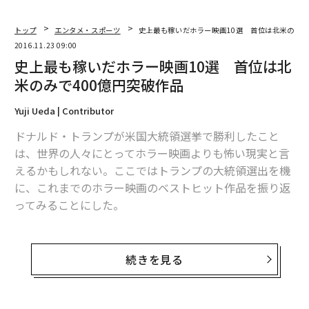
トップ
エンタメ・スポーツ
史上最も稼いだホラー映画10選 首位は北米のみで
2016.11.23 09:00
史上最も稼いだホラー映画10選 首位は北
米のみで400億円突破作品
Yuji Ueda | Contributor
ドナルド・トランプが米国大統領選挙で勝利したこと
は、世界の人々にとってホラー映画よりも怖い現実と言
えるかもしれない。ここではトランプの大統領選出を機
に、これまでのホラー映画のベストヒット作品を振り返
ってみることにした。
1. ジュラシック・パーク（1993
年）
北米収入：4億200万ドル（約447億円）
続きを見る
スティーヴン・スピルバーグ監督作品。1993年6月に公
開され、1週目の週末の興行収入が記録的な5,000万ドル