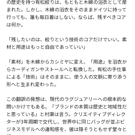
の歴史を持つ有松絞りは、もともと木綿の浴衣として産
まれた。しかし、木綿の浴衣をそのままドイツに持って
行っても、誰も毎日着はしない。ならば、残すべきコア
は何か。
「残したいのは、絞りという技術のコアだけでいい。素
材と用途はもっと自由であっていい」
「素材」を木綿からカシミヤに変え、「用途」を浴衣か
らカーディガンやストールへと転換した。有松の手仕事
による「技術」はそのままに、使う人の文脈に寄り添う
形へと生まれ変わった。
この翻訳の発想は、現代のラグジュアリーへの根本的な
問いかけでもある。「ブランドの本質は歴史と地域性だ
と思っている」と村瀬は言う。クリエイティブディレク
ターが3年周期で交代し、世界中に同じバッグが並ぶビ
ジネスモデルへの違和感を、彼は隠そうともせず堂々と