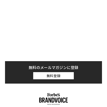
（約56億円）をマークした。アメリカ国内での興行収入
は歴代1位の「E.T.」に次ぐ3億5,900万ドル（約400億
円）だったが、2016年にコンプリートボックスが発売さ
れてから4億ドルを超え、世界的には10億ドル（約1,110
億円）を上回っている。史上最高のサイエンスフィクシ
ョン映画の1つであり、CG映画のベンチマークとされて
いる。
無料のメールマガジンに登録
無料登録