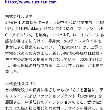
https://www.suzusan.com
株式会社ルミネ
JR東日本の首都圏ターミナル駅を中心に商業施設「LUM
INE」/「NEWoMan」16館と海外2拠点、ファッションE
C「アイルミネ」を展開。「LUMINE」は、トレンドに敏
感なお客さまに向けて、等身大＋αのライフスタイルを
豊かにする提案をおこない、「NEWoMan」は、上質で
本物を求めるお客さまに、新しい時代の多様な価値観・
生き方の選択肢の提案をおこなっている。2026年9月に
は、最大規模の施設である「ニュウマン高輪」が本格開
業した。
株式会社スズサン
有松鳴海絞りの伝統に根ざしたものづくりを基盤に、テ
キスタイルおよびファッションブランド「suzusan」を
展開する。村瀬弘行のディレクションのもと、受け継が
れてきた職人技と現代的な素材・デザインを融合し、伝