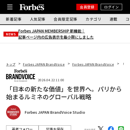
会員登録
ログイン
新着記事
人気記事
会員限定記事
カテゴリ
連載
コ
Forbes JAPAN MEMBERSHIP 新機能｜
NEWS
記事ページ内の広告表示を最小限にしました
トップ
Forbes JAPAN BrandVoice
Forbes JAPAN BrandVoice
「日
2026.04.22 11:00
「日本の新たな価値」を世界へ。パリから
始まるルミネのグローバル戦略
Forbes JAPAN BrandVoice Studio
著者フォロー
記事を保存