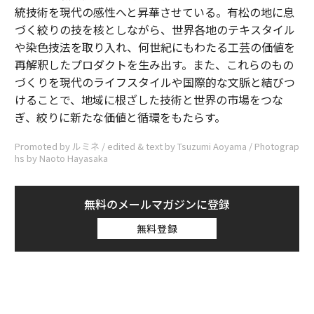
統技術を現代の感性へと昇華させている。有松の地に息
づく絞りの技を核としながら、世界各地のテキスタイル
や染色技法を取り入れ、何世紀にもわたる工芸の価値を
再解釈したプロダクトを生み出す。また、これらのもの
づくりを現代のライフスタイルや国際的な文脈と結びつ
けることで、地域に根ざした技術と世界の市場をつな
ぎ、絞りに新たな価値と循環をもたらす。
Promoted by ルミネ / edited & text by Tsuzumi Aoyama / Photograp
hs by Naoto Hayasaka
無料のメールマガジンに登録
無料登録