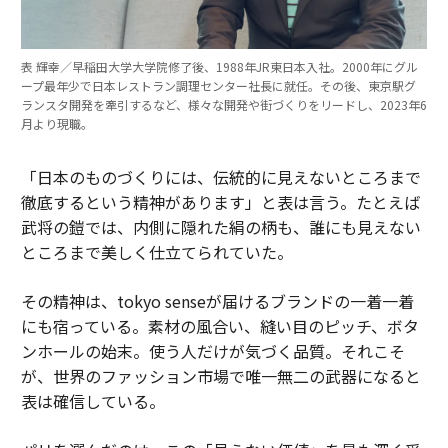
表 輝幸／早稲田大学大学院修了後、1988年JR東日本入社。2000年にグル
ープ最年少で日本レストラン調理センター社長に就任。その後、東京駅グ
ランスタ開発を牽引するなど、様々な開発や街づくりをリードし、2023年6
月より現職。
「日本のものづくりには、伝統的に見えないところまで
徹底するという精神があります」と表は言う。たとえば
武将の鎧では、内側に隠れた絹の柄も、誰にも見えない
ところまで美しく仕立てられていた。
その精神は、tokyo senseが届けるブランドの一着一着
にも宿っている。素材の風合い、縫い目のピッチ、ボタ
ンホールの始末。使う人だけが気づく品質。それこそ
が、世界のファッション市場で唯一無二の武器になると
表は確信している。