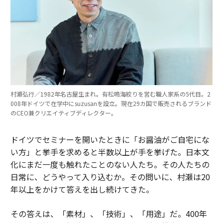
村瀬弘行／1982年名古屋生まれ。有松鳴海絞りを営む職人家系の5代目。2
008年ドイツで在学中にsuzusanを設立。現在29カ国で販売されるブランド
のCEO兼クリエイティブディレクター。
ドイツでセミナーを開いたときに「お醤油がご自宅にな
い方」と挙手を求めると半数以上が手を挙げた。日本文
化にまだ一度も触れたことのない人たち。その人たちの
日常に、どうやって入り込むか。その問いに、村瀬は20
年以上をかけて答えを出し続けてきた。
その答えは、「素材」、「技術」、「用途」だ。400年