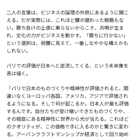
二人の言葉は、ビジネスの論理の外側にあるように聞こ
える。だが実際には、これほど腰の据わった戦略もな
い。勝ち負けの土俵に乗らないからこそ、共鳴が生ま
れ、文化の力がビジネスを動かす。「勝ちに行かない」
という選択は、弱腰に見えて、一番しなやかな構えかも
しれない。
パリでの評価が日本へと逆流してくる、という未来像を
表は描く。
「パリで日本のものづくりや精神性が評価されると、間
違いなくヨーロッパ各国、アメリカ、アジアで評価され
るようになる。そして何が起こるか。日本人が最も評価
するんです。自分たちが受け継いできたものづくりや、
その根底にある精神性に世界から光が当たる。これほど
のクオリティが、この価格で手に入るのかと驚きに変わ
る。アーバンクラフトマンシップが経済として回り始め