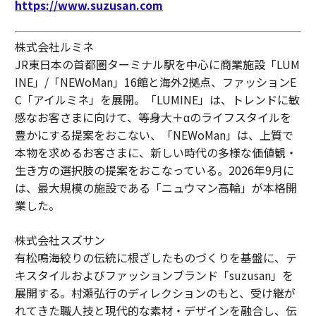
https://www.suzusan.com
株式会社ルミネ
JR東日本の首都圏ターミナル駅を中心に商業施設「LUM
INE」/「NEWoMan」16館と海外2拠点、ファッションE
C「アイルミネ」を展開。「LUMINE」は、トレンドに敏
感なお客さまに向けて、等身大＋αのライフスタイルを
豊かにする提案をおこない、「NEWoMan」は、上質で
本物を求めるお客さまに、新しい時代の多様な価値観・
生き方の選択肢の提案をおこなっている。2026年9月に
は、最大規模の施設である「ニュウマン高輪」が本格開
業した。
株式会社スズサン
有松鳴海絞りの伝統に根ざしたものづくりを基盤に、テ
キスタイルおよびファッションブランド「suzusan」を
展開する。村瀬弘行のディレクションのもと、受け継が
れてきた職人技と現代的な素材・デザインを融合し、伝