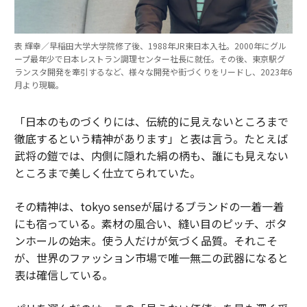
表 輝幸／早稲田大学大学院修了後、1988年JR東日本入社。2000年にグル
ープ最年少で日本レストラン調理センター社長に就任。その後、東京駅グ
ランスタ開発を牽引するなど、様々な開発や街づくりをリードし、2023年6
月より現職。
「日本のものづくりには、伝統的に見えないところまで
徹底するという精神があります」と表は言う。たとえば
武将の鎧では、内側に隠れた絹の柄も、誰にも見えない
ところまで美しく仕立てられていた。
その精神は、tokyo senseが届けるブランドの一着一着
にも宿っている。素材の風合い、縫い目のピッチ、ボタ
ンホールの始末。使う人だけが気づく品質。それこそ
が、世界のファッション市場で唯一無二の武器になると
表は確信している。