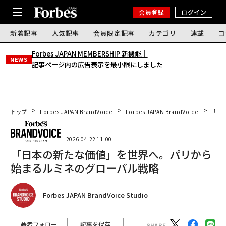
会員登録
ログイン
新着記事
人気記事
会員限定記事
カテゴリ
連載
コ
Forbes JAPAN MEMBERSHIP 新機能｜
NEWS
記事ページ内の広告表示を最小限にしました
トップ
Forbes JAPAN BrandVoice
Forbes JAPAN BrandVoice
「日
2026.04.22 11:00
「日本の新たな価値」を世界へ。パリから
始まるルミネのグローバル戦略
Forbes JAPAN BrandVoice Studio
著者フォロー
記事を保存