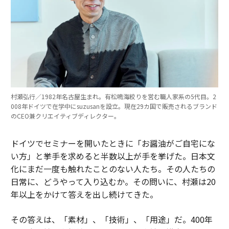
村瀬弘行／1982年名古屋生まれ。有松鳴海絞りを営む職人家系の5代目。2
008年ドイツで在学中にsuzusanを設立。現在29カ国で販売されるブランド
のCEO兼クリエイティブディレクター。
ドイツでセミナーを開いたときに「お醤油がご自宅にな
い方」と挙手を求めると半数以上が手を挙げた。日本文
化にまだ一度も触れたことのない人たち。その人たちの
日常に、どうやって入り込むか。その問いに、村瀬は20
年以上をかけて答えを出し続けてきた。
その答えは、「素材」、「技術」、「用途」だ。400年