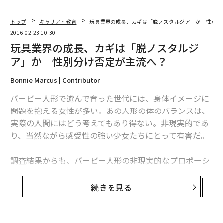
トップ
キャリア・教育
玩具業界の成長、カギは「脱ノスタルジア」か 性別分
2016.02.23 10:30
玩具業界の成長、カギは「脱ノスタルジ
ア」か 性別分け否定が主流へ？
Bonnie Marcus | Contributor
バービー人形で遊んで育った世代には、身体イメージに
問題を抱える女性が多い。あの人形の体のバランスは、
実際の人間にはどう考えてもあり得ない。非現実的であ
り、当然ながら感受性の強い少女たちにとって有害だ。
調査結果からも、バービー人形の非現実的なプロポーシ
ョンが少女たちの自己評価に悪影響を与えていることが
明らかになっている。バービー人形の売り上げが落ち込
続きを見る
んでいるというのもうなずける。
米マテル社は2月初旬、体型が異なる新作のバービー人