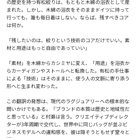
の歴史を持つ有松絞りは、もともと木綿の浴衣として産
まれた。しかし、木綿の浴衣をそのままドイツに持って
行っても、誰も毎日着はしない。ならば、残すべきコア
は何か。
「残したいのは、絞りという技術のコアだけでいい。素
材と用途はもっと自由であっていい」
「素材」を木綿からカシミヤに変え、「用途」を浴衣か
らカーディガンやストールへと転換した。有松の手仕事
による「技術」はそのままに、使う人の文脈に寄り添う
形へと生まれ変わった。
この翻訳の発想は、現代のラグジュアリーへの根本的な
問いかけでもある。「ブランドの本質は歴史と地域性だ
と思っている」と村瀬は言う。クリエイティブディレク
ターが3年周期で交代し、世界中に同じバッグが並ぶビ
ジネスモデルへの違和感を、彼は隠そうともせず堂々と