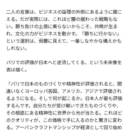
二人の言葉は、ビジネスの論理の外側にあるように聞こ
える。だが実際には、これほど腰の据わった戦略もな
い。勝ち負けの土俵に乗らないからこそ、共鳴が生ま
れ、文化の力がビジネスを動かす。「勝ちに行かない」
という選択は、弱腰に見えて、一番しなやかな構えかも
しれない。
パリでの評価が日本へと逆流してくる、という未来像を
表は描く。
「パリで日本のものづくりや精神性が評価されると、間
違いなくヨーロッパ各国、アメリカ、アジアで評価され
るようになる。そして何が起こるか。日本人が最も評価
するんです。自分たちが受け継いできたものづくりや、
その根底にある精神性に世界から光が当たる。これほど
のクオリティが、この価格で手に入るのかと驚きに変わ
る。アーバンクラフトマンシップが経済として回り始め