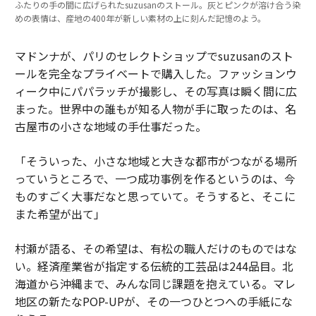
ふたりの手の間に広げられたsuzusanのストール。灰とピンクが溶け合う染
めの表情は、産地の400年が新しい素材の上に刻んだ記憶のよう。
マドンナが、パリのセレクトショップでsuzusanのスト
ールを完全なプライベートで購入した。ファッションウ
ィーク中にパパラッチが撮影し、その写真は瞬く間に広
まった。世界中の誰もが知る人物が手に取ったのは、名
古屋市の小さな地域の手仕事だった。
「そういった、小さな地域と大きな都市がつながる場所
っていうところで、一つ成功事例を作るというのは、今
ものすごく大事だなと思っていて。そうすると、そこに
また希望が出て」
村瀬が語る、その希望は、有松の職人だけのものではな
い。経済産業省が指定する伝統的工芸品は244品目。北
海道から沖縄まで、みんな同じ課題を抱えている。マレ
地区の新たなPOP-UPが、その一つひとつへの手紙にな