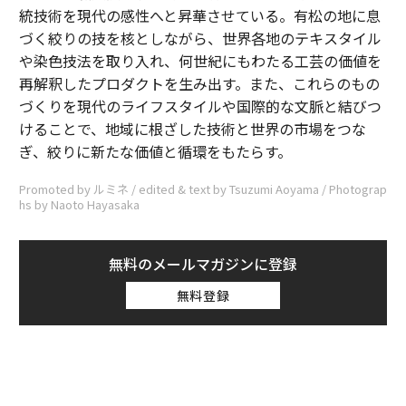
統技術を現代の感性へと昇華させている。有松の地に息
づく絞りの技を核としながら、世界各地のテキスタイル
や染色技法を取り入れ、何世紀にもわたる工芸の価値を
再解釈したプロダクトを生み出す。また、これらのもの
づくりを現代のライフスタイルや国際的な文脈と結びつ
けることで、地域に根ざした技術と世界の市場をつな
ぎ、絞りに新たな価値と循環をもたらす。
Promoted by ルミネ / edited & text by Tsuzumi Aoyama / Photograp
hs by Naoto Hayasaka
無料のメールマガジンに登録
無料登録