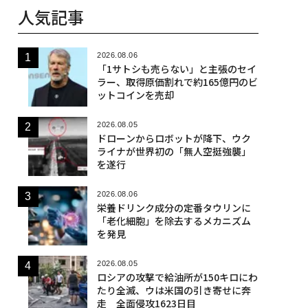
人気記事
2026.08.06
「1サトシも売らない」と主張のセイ
ラー、取得原価割れで約165億円のビ
ットコインを売却
2026.08.05
ドローンからロボットが降下、ウク
ライナが世界初の「無人空挺強襲」
を遂行
2026.08.06
栄養ドリンク成分の定番タウリンに
「老化細胞」を除去するメカニズム
を発見
2026.08.05
ロシアの攻撃で給油所が150キロにわ
たり全滅、ウは米国の引き寄せに奔
走 全面侵攻1623日目