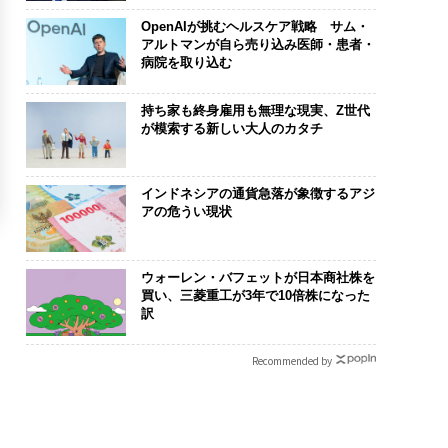
OpenAIが挑むヘルスケア戦略 サム・
アルトマンが自ら売り込み医師・患者・
病院を取り込む
持ち家も終身雇用も無理な現実、Z世代
が模索する新しい大人のカタチ
インドネシアの通貨急落が象徴するアジ
アの危うい現状
ウォーレン・バフェットが日本商社株を
買い、三菱重工が3年で10倍株になった
訳
Recommended by