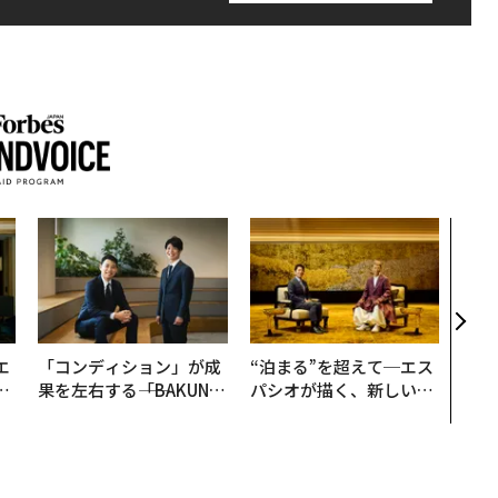
「老
創業
カク
る、
エ
「コンディション」が成
“泊まる”を超えて─エス
い
果を左右する――「BAKUN
パシオが描く、新しい日
E」のTENTIALが支える
本のラグジュアリー（中
「挑戦者の明日」
編）