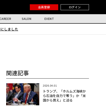
会員登録
ログイン
CAREER
SALON
EVENT
限にしました
関連記事
2026.04.01
トランプ、「ホルムズ海峡か
ら石油を自力で奪う」か「米
国から買え」と迫る