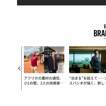
アフリカの農村の通信、
“泊まる”を超えて──
小1の壁。2人の挑戦者が
スパシオが描く、新し
手にした「次なる武器」
日本のラグジュアリー
（前編）