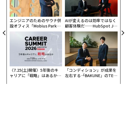
た。これにより、海外のクリニックを徹底的に精査し、
ア
にし
シ
帰国後も継続的な医療ケアを受けられるようにすること
グ
への警告が発せられている。
エンジニアのためのサウナ併
AIが変えるのは効率ではなく
設オフィス「Mobius Park」
顧客体験だ──HubSpot Ja
デンタルツーリズムの台頭
がオープン──タマディック
panが語る「Grow Better」
が健康経営を徹底する理由
な組織のつくり方
「デンタルツーリズムが成長したのは、コスト、アクセ
ス、マーケティングという3つの要素が交差する地点に
位置しているからです」とエスカンダー氏は言う。例え
ば英国では、歯科治療の質に対する信頼は比較的高い
が、アクセスに対する信頼ははるかに低い。
〈7.25(土)開催〉5年後のキ
「コンディション」が成果を
ャリアに「戦略」はあるか。
左右する――「BAKUNE」のTEN
トップエグゼクティブのキャ
TIALが支える「挑戦者の明
「英国歯科評議会（GDC）の2024年の公開調査では、回
リアに触れる1日│CAREER S
日」
答者の62%が英国の歯科治療は高品質だと確信していま
UMMIT 2026
したが、実際に必要なときにアクセスできると確信して
いたのはわずか32%でした」と彼女は付け加える。「同
じ調査では、全回答者の6%が前年に英国外で歯科治療
を受けていました。」