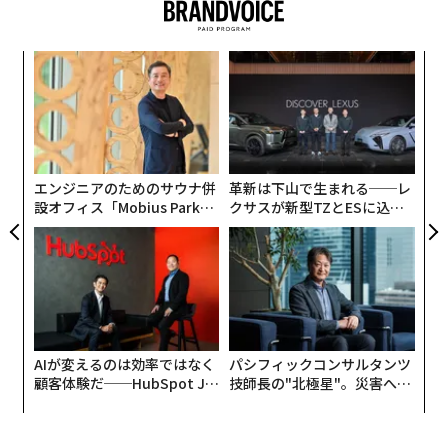
しかし、経済的メリットや高級レジャー体験としてのパ
ッケージングにもかかわらず、
海外での医療サービス
は
果を
「
疑わしい評判も獲得しており、今や悪名高い「ターキ
EN
─
ー・ティース（トルコの歯）」という言葉を生み出し
明
ら
義す
〜
た。これにより、海外のクリニックを徹底的に精査し、
むス
金
帰国後も継続的な医療ケアを受けられるようにすること
個
への警告が発せられている。
ェ
エンジニアのためのサウナ併
革新は下山で生まれる──レ
設オフィス「Mobius Park」
クサスが新型TZとESに込め
デンタルツーリズムの台頭
がオープン──タマディック
た「DISCOVER」の哲学
が健康経営を徹底する理由
「デンタルツーリズムが成長したのは、コスト、アクセ
ス、マーケティングという3つの要素が交差する地点に
位置しているからです」とエスカンダー氏は言う。例え
ば英国では、歯科治療の質に対する信頼は比較的高い
が、アクセスに対する信頼ははるかに低い。
AIが変えるのは効率ではなく
パシフィックコンサルタンツ
顧客体験だ──HubSpot Ja
技師長の"北極星"。災害への
panが語る「Grow Better」
無力感を乗り越え見つけた、
「英国歯科評議会（GDC）の2024年の公開調査では、回
な組織のつくり方
防災一筋20年の答え
答者の62%が英国の歯科治療は高品質だと確信していま