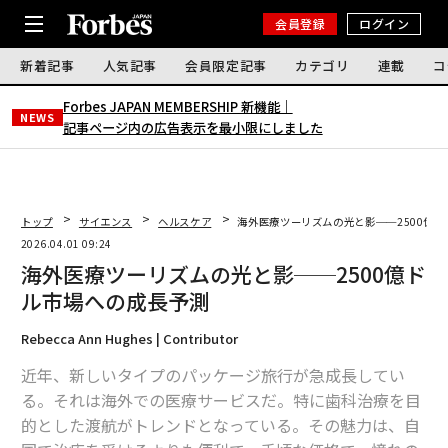
会員登録
ログイン
新着記事
人気記事
会員限定記事
カテゴリ
連載
コ
Forbes JAPAN MEMBERSHIP 新機能｜
NEWS
記事ページ内の広告表示を最小限にしました
トップ
サイエンス
ヘルスケア
海外医療ツーリズムの光と影──2500億
2026.04.01 09:24
海外医療ツーリズムの光と影──2500億ド
ル市場への成長予測
Rebecca Ann Hughes | Contributor
近年、新しいタイプのパッケージ旅行が急成長してい
る。それは海外での医療サービスだ。特に歯科治療を目
的とした渡航がトレンドとなっている。その魅力は、自