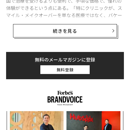
国で治療を受けるよりも便利で、手頃な価格で、憧れの
体験ができるという点にある。「特にクリニックが、ス
マイル・メイクオーバーを単なる医療ではなく、バケー
ションと組み合わせたライフスタイル商品として売り込
んでいる場合は、なおさらです」と、英国の
続きを見る
チェルシー・デンタル・クリニック
の創設者であるロ
ナ・エスカンダー博士は語る。
2025年、世界の医療ツーリズム産業の市場規模は382億
無料のメールマガジンに登録
ドルと評価され、フォーチュン・ビジネス・インサイツ
無料登録
によると、
2034年には2500億2000万ドルに達する
と予
測されている。昨年は欧州が最大のプレーヤーで、市場
シェアは36.51%だった。
しかし、経済的メリットや高級レジャー体験としてのパ
ッケージングにもかかわらず、
海外での医療サービス
は
年後
な
疑わしい評判も獲得しており、今や悪名高い「ターキ
サイ
術
ー・ティース（トルコの歯）」という言葉を生み出し
た
小1
“