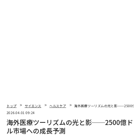
う。
（
forbes.com 原文
）
2026年9月号発売中
最新号の購入はこちらから
メンバーシップに登録する
トップ
サイエンス
ヘルスケア
海外医療ツーリズムの光と影──2500億
2026.04.01 09:24
海外医療ツーリズムの光と影──2500億ド
関連記事
ル市場への成長予測
心疾患や事故リスクにも関係する睡眠時無呼吸症候群 それでも受診しな