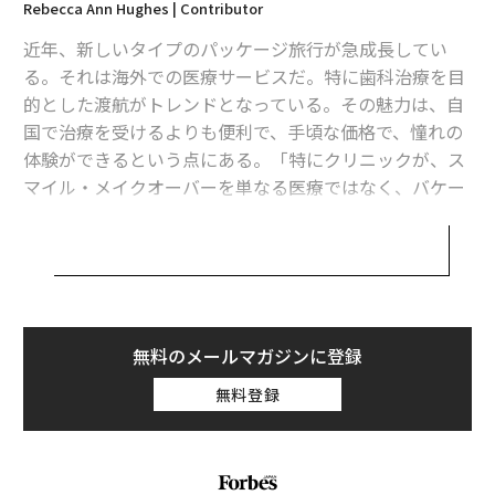
Rebecca Ann Hughes | Contributor
い人が半数超
近年、新しいタイプのパッケージ旅行が急成長してい
大気汚染が認知症の原因に？ 米研究が示唆
る。それは海外での医療サービスだ。特に歯科治療を目
的とした渡航がトレンドとなっている。その魅力は、自
「紙の地図」から「GPS」へ──遠隔医療が医療アクセスを根本から変え
る
国で治療を受けるよりも便利で、手頃な価格で、憧れの
体験ができるという点にある。「特にクリニックが、ス
原子力発電所の近くに住むと、がんによる死亡率は高まるのか？
マイル・メイクオーバーを単なる医療ではなく、バケー
ションと組み合わせたライフスタイル商品として売り込
紫外線カット効果が2.6倍に向上 メナードが開発したプラズマ技術の正体
んでいる場合は、なおさらです」と、英国の
チェルシー・デンタル・クリニック
の創設者であるロ
タグ：
ツーリズム
医療
ナ・エスカンダー博士は語る。
2025年、世界の医療ツーリズム産業の市場規模は382億
無料のメールマガジンに登録
advertisement
ドルと評価され、フォーチュン・ビジネス・インサイツ
無料登録
によると、
2034年には2500億2000万ドルに達する
と予
測されている。昨年は欧州が最大のプレーヤーで、市場
シェアは36.51%だった。