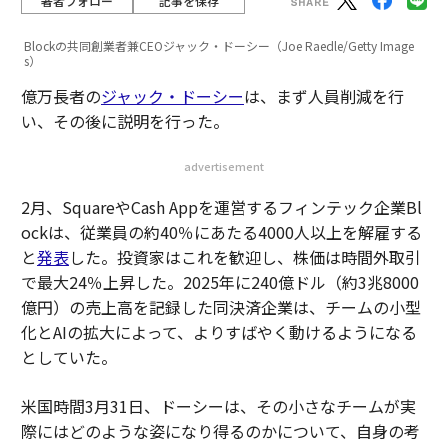
著者フォロー
記事を保存
Blockの共同創業者兼CEOジャック・ドーシー（Joe Raedle/Getty Image
s）
億万長者の
ジャック・ドーシー
は、まず人員削減を行
い、その後に説明を行った。
advertisement
2月、SquareやCash Appを運営するフィンテック企業Bl
ockは、従業員の約40％にあたる4000人以上を解雇する
と
発表
した。投資家はこれを歓迎し、株価は時間外取引
で最大24％上昇した。2025年に240億ドル（約3兆8000
億円）の売上高を記録した同決済企業は、チームの小型
化とAIの拡大によって、よりすばやく動けるようになる
としていた。
米国時間3月31日、ドーシーは、その小さなチームが実
際にはどのような姿になり得るのかについて、自身の考