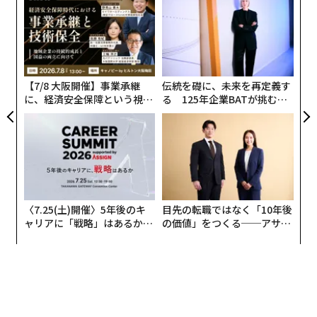
技
無
〜
防
金
個
ェ
【7/8 大阪開催】事業承継
伝統を礎に、未来を再定義す
に、経済安全保障という視点
る 125年企業BATが挑むス
が加わるとき──経営者が問
モークレスな未来
われる新たな判断軸
〈7.25(土)開催〉5年後のキ
目先の転職ではなく「10年後
ャリアに「戦略」はあるか。
の価値」をつくる──アサイ
トップエグゼクティブのキャ
ンの長期伴走型支援とは
リアに触れる1日│CAREER S
UMMIT 2026