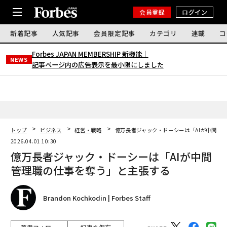
会員登録
ログイン
新着記事
人気記事
会員限定記事
カテゴリ
連載
コ
Forbes JAPAN MEMBERSHIP 新機能｜
NEWS
記事ページ内の広告表示を最小限にしました
トップ
ビジネス
経営・戦略
億万長者ジャック・ドーシーは「AIが中間管
2026.04.01 10:30
億万長者ジャック・ドーシーは「AIが中間
管理職の仕事を奪う」と主張する
Brandon Kochkodin | Forbes Staff