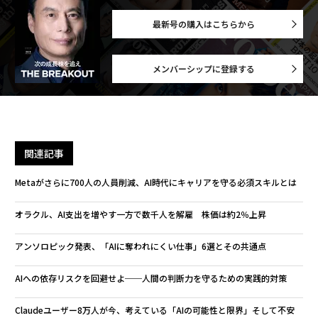
最新号の購入はこちらから
メンバーシップに登録する
関連記事
Metaがさらに700人の人員削減、AI時代にキャリアを守る必須スキルとは
オラクル、AI支出を増やす一方で数千人を解雇 株価は約2％上昇
アンソロピック発表、「AIに奪われにくい仕事」6選とその共通点
AIへの依存リスクを回避せよ──人間の判断力を守るための実践的対策
Claudeユーザー8万人が今、考えている「AIの可能性と限界」そして不安