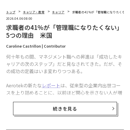
トップ
キャリア・教育
キャリア
求職者の41％が「管理職になりたくない
2026.04.06 08:00
求職者の41％が「管理職になりたくない」
5つの理由 米国
Caroline Castrillon | Contributor
何十年もの間、マネジメント職への昇進は「成功したキ
ャリアの次のステップ」だと見なされてきた。だが、そ
の成功の定義はいま変わりつつある。
Aerotekの新たな
レポート
は、従来型の企業内出世コー
スを上り詰めることに、以前ほど関心を示さない人が増
えていることを示唆している。調査によれば、求職者の
41％は管理職になることに関心がないと回答した。今
続きを見る
年、リーダーシップの役割に就くと見込む人も30％にと
どまる。その代わりに、多くの人が正式な権限よりも、
スキル開発
や柔軟性、別のキャリアルートを優先してい