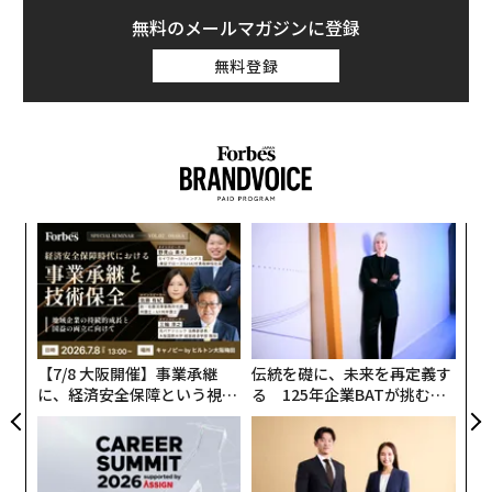
る。
無料のメールマガジンに登録
無料登録
これらの結果は、キャリア形成の捉え方がより広い意味
で再定義されつつあり、成功の主要な尺度として「人を
管理すること」が中心ではなくなっていることを示して
いる。
パ
技
無
〜
防
金
個
ェ
【7/8 大阪開催】事業承継
伝統を礎に、未来を再定義す
に、経済安全保障という視点
る 125年企業BATが挑むス
が加わるとき──経営者が問
モークレスな未来
われる新たな判断軸