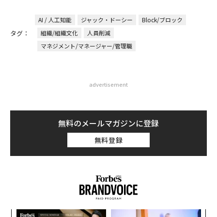
AI / 人工知能
ジャック・ドーシー
Block/ブロック
タグ：
組織/組織文化
人員削減
マネジメント/マネージャー/管理職
advertisement
無料のメールマガジンに登録
無料登録
パ