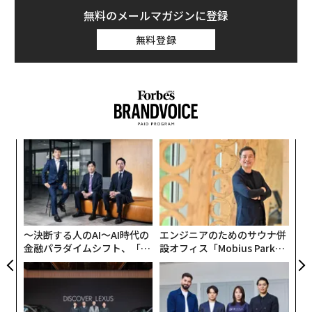
無料のメールマガジンに登録
無料登録
るか
〈7
、く
ャ
ト
目
リア
の
UM
ン
〜決断する人のAI〜AI時代の
エンジニアのためのサウナ併
金融パラダイムシフト、「超
設オフィス「Mobius Park」
個別化」の核心 【MUFG×ウ
がオープン──タマディック
ェルスナビ×PwC】
が健康経営を徹底する理由