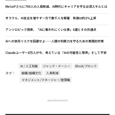
Metaがさらに700人の人員削減、AI時代にキャリアを守る必須スキルとは
オラクル、AI支出を増やす一方で数千人を解雇 株価は約2％上昇
アンソロピック発表、「AIに奪われにくい仕事」6選とその共通点
AIへの依存リスクを回避せよ──人間の判断力を守るための実践的対策
Claudeユーザー8万人が今、考えている「AIの可能性と限界」そして不安
AI / 人工知能
ジャック・ドーシー
Block/ブロック
タグ：
組織/組織文化
人員削減
マネジメント/マネージャー/管理職
advertisement