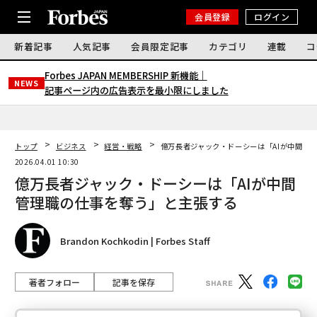
会員登録
ログイン
新着記事
人気記事
会員限定記事
カテゴリ
連載
コ
Forbes JAPAN MEMBERSHIP 新機能｜
NEWS
記事ページ内の広告表示を最小限にしました
トップ
ビジネス
経営・戦略
億万長者ジャック・ドーシーは「AIが中間管
2026.04.01 10:30
億万長者ジャック・ドーシーは「AIが中間
管理職の仕事を奪う」と主張する
Brandon Kochkodin | Forbes Staff
著者フォロー
記事を保存