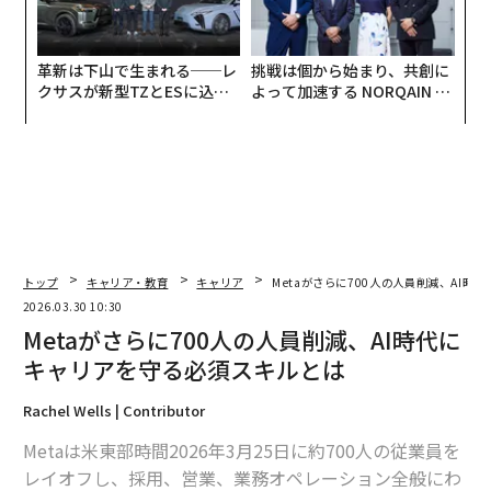
革新は下山で生まれる──レ
挑戦は個から始まり、共創に
クサスが新型TZとESに込め
よって加速する NORQAIN JA
た「DISCOVER」の哲学
PAN 特別座談会
トップ
キャリア・教育
キャリア
Metaがさらに700人の人員削減、AI
2026.03.30 10:30
Metaがさらに700人の人員削減、AI時代に
キャリアを守る必須スキルとは
Rachel Wells | Contributor
Metaは米東部時間2026年3月25日に約700人の従業員を
レイオフし、採用、営業、業務オペレーション全般にわ