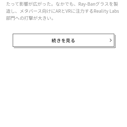
たって影響が広がった。なかでも、Ray-Banグラスを製
造し、メタバース向けにARとVRに注力するReality Labs
部門への打撃が大きい。
一方で同社は、Metaの幹部に対し、5年間という積極的
なスケジュールでマイルストーンを達成した場合、最大
続きを見る
10億ドル（約1600億円）相当のストックインセンティブ
を提供する方針だとニューヨーク・タイムズが報じてい
る。これはレイオフと同じ日に発表された。
無料のメールマガジンに登録
このビッグテックはAIへの投資も大幅に強化しており、
無料登録
マーク・ザッカーバーグCEOは、大規模なチームで成し
遂げていたことが、AIを活用する従業員たった1人で実
現できている、という趣旨の発言をしたと伝えられてい
る。
るか
「