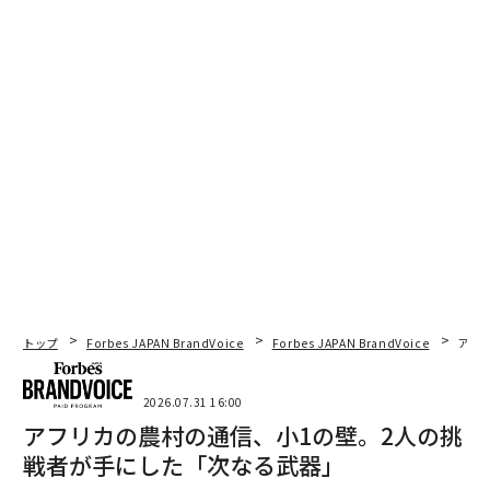
トップ
Forbes JAPAN BrandVoice
Forbes JAPAN BrandVoice
アフ
2026.07.31 16:00
アフリカの農村の通信、小1の壁。2人の挑
戦者が手にした「次なる武器」