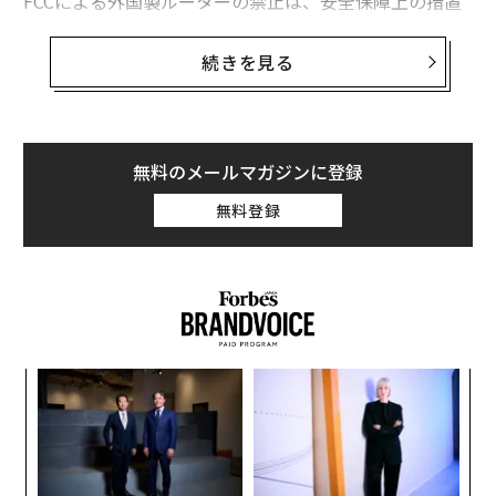
FCCによる外国製ルーターの禁止は、安全保障上の措置
として歓迎されている。家庭内のほぼすべてのインター
ネット通信を扱う機器が、他国の敵対勢力に制御される
続きを見る
のを防ぐ狙いだ。
FCC委員長のブレンダン・カーは声明で「外国で生産さ
れたルーター」は「容認できない国家安全保障上のリス
無料のメールマガジンに登録
ク」をもたらすと述べ、この禁止措置はトランプ大統領
無料登録
の2025年版国家安全保障戦略と整合すると主張した。同
戦略は、米国は「中核部品について、いかなる外部勢力
にも決して依存してはならない」としている。
「
─
ら
目
の
ン