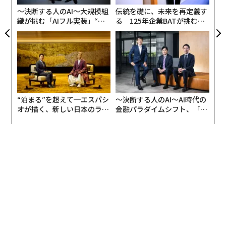
〜決断する人のAI〜大規模組
伝統を礎に、未来を再定義す
織が挑む「AIフル実装」“使
る 125年企業BATが挑むス
う”企業から“動く”企業へ【N
モークレスな未来
TTドコモビジネス×PwC】
“泊まる”を超えて─エスパシ
〜決断する人のAI〜AI時代の
オが描く、新しい日本のラグ
金融パラダイムシフト、「超
ジュアリー（中編）
個別化」の核心 【MUFG×ウ
ェルスナビ×PwC】