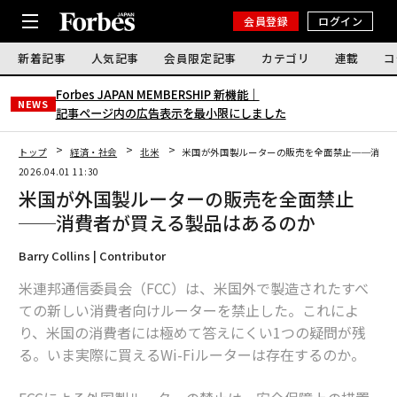
会員登録
ログイン
新着記事
人気記事
会員限定記事
カテゴリ
連載
コ
Forbes JAPAN MEMBERSHIP 新機能｜
NEWS
記事ページ内の広告表示を最小限にしました
トップ
経済・社会
北米
米国が外国製ルーターの販売を全面禁止──消費
2026.04.01 11:30
米国が外国製ルーターの販売を全面禁止
──消費者が買える製品はあるのか
Barry Collins | Contributor
米連邦通信委員会（FCC）は、米国外で製造されたすべ
ての新しい消費者向けルーターを禁止した。これによ
り、米国の消費者には極めて答えにくい1つの疑問が残
る。いま実際に買えるWi-Fiルーターは存在するのか。