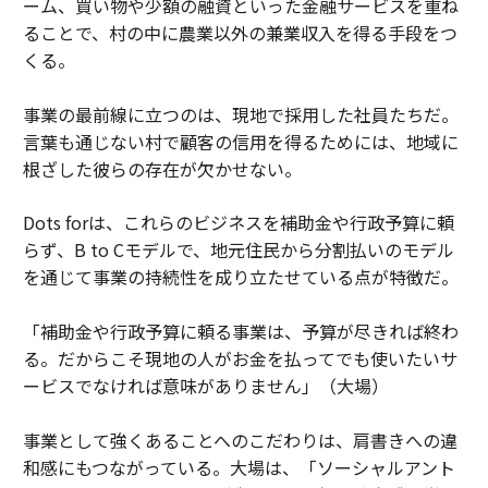
ーム、買い物や少額の融資といった金融サービスを重ね
ることで、村の中に農業以外の兼業収入を得る手段をつ
くる。
事業の最前線に立つのは、現地で採用した社員たちだ。
言葉も通じない村で顧客の信用を得るためには、地域に
根ざした彼らの存在が欠かせない。
Dots forは、これらのビジネスを補助金や行政予算に頼
らず、B to Cモデルで、地元住民から分割払いのモデル
を通じて事業の持続性を成り立たせている点が特徴だ。
「補助金や行政予算に頼る事業は、予算が尽きれば終わ
る。だからこそ現地の人がお金を払ってでも使いたいサ
ービスでなければ意味がありません」（大場）
事業として強くあることへのこだわりは、肩書きへの違
和感にもつながっている。大場は、「ソーシャルアント