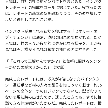
大場は、自社の社会的インパクトをまとめた「インパク
トレポート」の完成をゴールに据えていた。役立ったの
は、レポートの基本の型を教わりつつ、その型を壊して
よいと後押しされたことだ。
インパクトが生まれる道筋を整理する「セオリー・オ
ブ・チェンジ」は通常、直線の因果図で描かれる。だが
大場は、村の人々が段階的に豊かになる様子を、上から
見れば円、横から見れば螺旋の独自の図に描き直した。
「『これって正解なんですか？』と気軽に聞けるメンタ
ーがいたのが大きかった」（大場）
完成したレポートには、収入が4倍になったバイクタク
シー運転手など村の人々の証言を惜しみなく載せ、約35
ページの全体を一つのロジックでつないだ。型どおりで
ない表現に踏み出せたのは、迷ったときでも、すぐに相
談できる伴走者がいたからだ。完成したレポートは、投