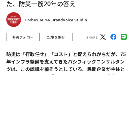
た、防災一筋20年の答え
Forbes JAPAN BrandVoice Studio
著者フォロー
記事を保存
防災は「行政任せ」「コスト」と捉えられがちだが、75
年インフラ整備を支えてきたパシフィックコンサルタン
ツは、この認識を覆そうとしている。民間企業が主体と
なる新たなビジョン「サステナ∞レジリエンス社会」を
提唱。構想の旗振り役となった技師長・平川了治に、自
身の思いと共に、ビジョンの要諦を聞いた。
「防災は、企業にとって自分ごとになりきれずにい
る」。防災一筋20年、パシフィックコンサルタンツ技師
長・平川了治はこう切り出す。それは企業が防災に対し
て実効性と事業性その両方を見出せてこなかったから