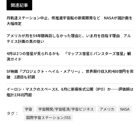
関連記事
月軌道ステーション中止、核推進宇宙船の新規開発など NASAが諸計画を
大幅改定
アメリカが月を54年間再訪しなかった理由と、いま月を目指す理由 アル
テミス計画の真の狙い
4月は2つの彗星が見られるかも 「マップス彗星とパンスターズ彗星」観
測ガイド
SF映画『プロジェクト・ヘイル・メアリー』、世界興行収入約480億円を突
破 2週目も好調
イーロン・マスクのスペースX、6月に新規株式公開（IPO）か──評価額は
推計238兆円超
宇宙
宇宙開発/宇宙経済/宇宙ビジネス
アメリカ
NASA
タグ：
国際宇宙ステーション/ISS