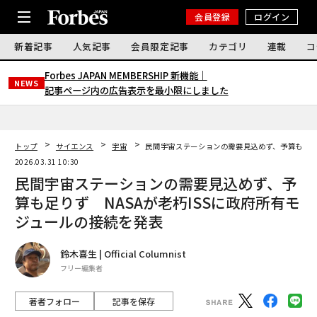
会員登録
ログイン
新着記事
人気記事
会員限定記事
カテゴリ
連載
コ
Forbes JAPAN MEMBERSHIP 新機能｜
NEWS
記事ページ内の広告表示を最小限にしました
トップ
サイエンス
宇宙
民間宇宙ステーションの需要見込めず、予算も足りず
2026.03.31 10:30
民間宇宙ステーションの需要見込めず、予
算も足りず NASAが老朽ISSに政府所有モ
ジュールの接続を発表
鈴木喜生 | Official Columnist
フリー編集者
著者フォロー
記事を保存