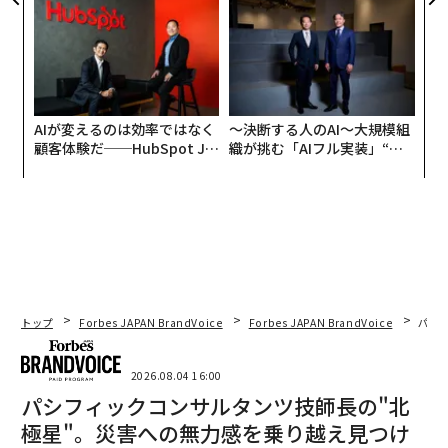
ェルスナビ×PwC】
AIが変えるのは効率ではなく
〜決断する人のAI〜大規模組
顧客体験だ──HubSpot Ja
織が挑む「AIフル実装」“使
panが語る「Grow Better」
う”企業から“動く”企業へ【N
な組織のつくり方
TTドコモビジネス×PwC】
トップ
Forbes JAPAN BrandVoice
Forbes JAPAN BrandVoice
パシ
2026.08.04 16:00
パシフィックコンサルタンツ技師長の"北
極星"。災害への無力感を乗り越え見つけ