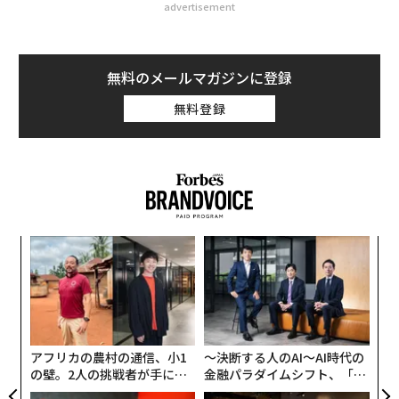
advertisement
無料のメールマガジンに登録
無料登録
年後
“
サイ
オ
ジ
な
術
た
ア
アフリカの農村の通信、小1
〜決断する人のAI〜AI時代の
の壁。2人の挑戦者が手にし
金融パラダイムシフト、「超
た「次なる武器」
個別化」の核心 【MUFG×ウ