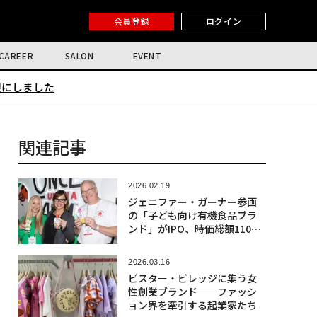
会員登録
ログイン
CAREER
SALON
EVENT
限にしました
関連記事
2026.02.19
ジェニファー・ガーナー参画
の「子ども向け有機食品ブラ
ンド」がIPO、時価総額1100
億円規模に
2026.03.16
ビスター・ビレッジに集う女
性創業ブランド──ファッシ
ョン界を牽引する起業家たち