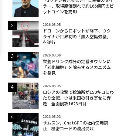
ラー、取得原価割れで約165億円のビ
ットコインを売却
2026.08.05
ドローンからロボットが降下、ウク
ライナが世界初の「無人空挺強襲」
を遂行
2026.08.06
栄養ドリンク成分の定番タウリンに
「老化細胞」を除去するメカニズム
を発見
2026.08.05
ロシアの攻撃で給油所が150キロにわ
たり全滅、ウは米国の引き寄せに奔
走 全面侵攻1623日目
2023.05.03
サムスン、ChatGPTの社内使用禁
止 機密コードの流出受け