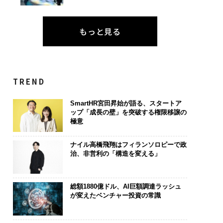
もっと見る
TREND
SmartHR宮田昇始が語る、スタートア
ップ「成長の壁」を突破する権限移譲の
極意
ナイル高橋飛翔はフィランソロピーで政
治、非営利の「構造を変える」
総額1880億ドル、AI巨額調達ラッシュ
が変えたベンチャー投資の常識