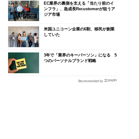
EC業界の裏側を支える「当たり前のイ
ンフラ」、急成長Recustomerが狙うア
ジア市場
米国ユニコーン企業の6割、移民が創業
していた
3年で「業界のキーパーソン」になる 5
まる”を超えて──エ
革新は下山で生まれる─
「誠実さ」は
つのパーソナルブランド戦略
シオが描く、新しい
─レクサスが新型TZとE
るか──WEO
のラグジュアリー
Sに込めた「DISCOVE
見た、くら寿
編）
R」の哲学
学
Recommended by