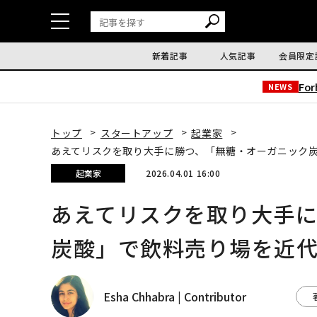
新着記事
人気記事
会員限定
Fo
NEWS
トップ
スタートアップ
起業家
あえてリスクを取り大手に勝つ、「無糖・オーガニック
起業家
2026.04.01 16:00
あえてリスクを取り大手
炭酸」で飲料売り場を近
Esha Chhabra | Contributor