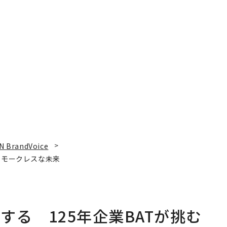
N BrandVoice
スモークレスな未来
る 125年企業BATが挑む