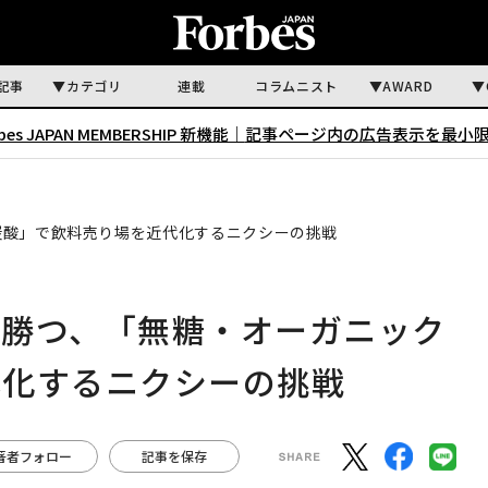
記事
カテゴリ
連載
コラムニスト
AWARD
rbes JAPAN MEMBERSHIP 新機能｜
記事ページ内の広告表示を最小
炭酸」で飲料売り場を近代化するニクシーの挑戦
に勝つ、「無糖・オーガニック
代化するニクシーの挑戦
著者フォロー
記事を保存