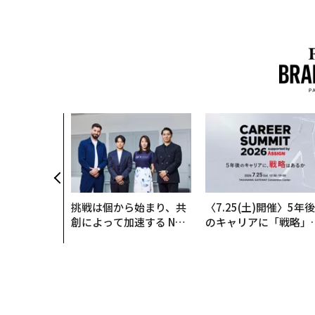
挑戦は個から始まり、共
〈7.25(土)開催〉5年後
創によって加速する NOR
のキャリアに「戦略」
QAIN JAPAN 特別座談会
あるか。トップエグゼ
ティブのキャリアに触
る1日│CAREER SUMM
T 2026