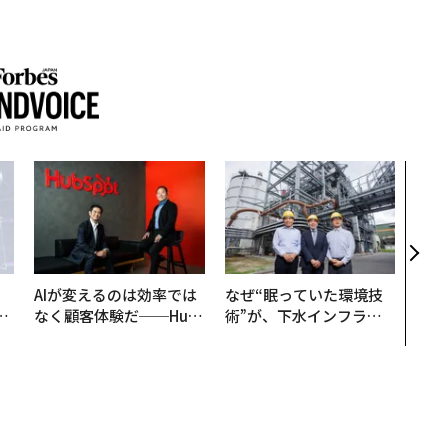
“泊
スパ
日本
（前
AIが変えるのは効率では
なぜ“眠っていた環境技
は
なく顧客体験だ──Hub
術”が、下水インフラを
ク
Spot Japanが語る「Gr
変えたのか──産総研×
れ
ow Better」な組織のつ
月島JFEアクアソリュー
I
くり方
ションの10年