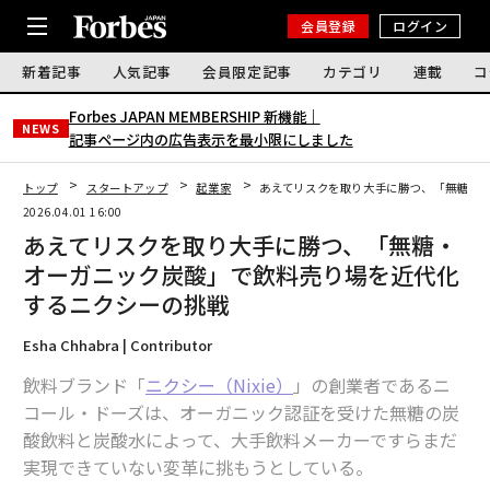
会員登録
ログイン
新着記事
人気記事
会員限定記事
カテゴリ
連載
コ
Forbes JAPAN MEMBERSHIP 新機能｜
NEWS
記事ページ内の広告表示を最小限にしました
トップ
スタートアップ
起業家
あえてリスクを取り大手に勝つ、「無糖・
2026.04.01 16:00
あえてリスクを取り大手に勝つ、「無糖・
オーガニック炭酸」で飲料売り場を近代化
するニクシーの挑戦
Esha Chhabra | Contributor
飲料ブランド「
ニクシー（Nixie）
」の創業者であるニ
コール・ドーズは、オーガニック認証を受けた無糖の炭
酸飲料と炭酸水によって、大手飲料メーカーですらまだ
実現できていない変革に挑もうとしている。