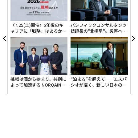
伝
日
る
モ
〈7.25(土)開催〉5年後のキ
パシフィックコンサルタンツ
ャリアに「戦略」はあるか。
技師長の"北極星"。災害への
トップエグゼクティブのキャ
無力感を乗り越え見つけた、
リアに触れる1日│CAREER S
防災一筋20年の答え
UMMIT 2026
挑戦は個から始まり、共創に
“泊まる”を超えて──エスパ
よって加速する NORQAIN JA
シオが描く、新しい日本のラ
PAN 特別座談会
グジュアリー（前編）