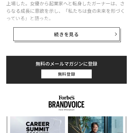
関連記事
上場した。女優から起業家へと転身したガーナーは、さ
らなる成長に意欲を示し、「私たちは食の未来を形づく
ジェニファー・ガーナー参画の「子ども向け有機食品ブランド」がIPO、時
っている」と語った。
価総額1100億円規模に
ビスター・ビレッジに集う女性創業ブランド──ファッション界を牽引す
ウォール街は、カリフォルニア州バークレーに本拠を置
続きを見る
る起業家たち
くOnce Upon A Farmの上場を歓迎した。2月6日、1株18
ドルで新規株式公開（IPO）を実施した同社の上場時点
世界最大のオーガニックワイン見本市が、ワイン愛好家にとって重要な理
由
の時価総額は、7億2400万ドル（約1120億円）だった。
ガーナーは、「このIPOは、私たちの歩みを確かなもの
無料のメールマガジンに登録
今年はどんな「新星」に出会えるか？ RISING STAR AWARD 2026 観覧募
にする大きな一歩だ。子どもたちの栄養を根本から改善
集中
無料登録
していきたい」と上場直後の取材に語った。
地域密着型スーパー「Giant Food」が90年間成長し続けられた理由
2011年創業のOnce Upon A Farmは当初、昨年の上場を
タグ：
起業家/起業
スタートアップ
女性活躍
飲料/ドリンク
計画していたが、2026年に延期していた。IPOに伴う株
式売却で、同社は2億ドル（約310億円）弱を調達した。
食品分野では稀な上場だったこともあり、投資家の関心
「
advertisement
は高く、上場初日の株価は約17％上昇し、21ドルをやや
左右
上回る終値をつけた。
T