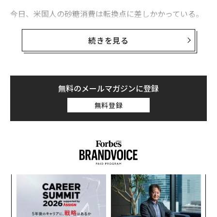
今日、米国人の砂糖消費は転換点に差しかかっている。
その背景にあるのが、糖尿病治療薬オゼンピックに代表
されるGLP-1受容体作動薬の普及だ。現在、
続きを見る
米国の成人のおよそ12％
がこれらの薬を使用していると
される。
コーネル大学の研究
によれば、GLP-1薬の服用
者が少なくとも1人いる世帯では、半年以内に食料品支
出が平均5.3％減少しており、とりわけ砂糖を多く含む超
無料のメールマガジンに登録
加工食品の落ち込みが顕著だという。こうした変化の到
無料登録
来を、ドーズは長年にわたり待ち続けてきた。
「スーパーマーケットの飲料コーナーは、プラスチック
容器に入った砂糖まみれの飲み物で溢れていた。店内で
も最悪と言っていい売り場の一つだった。他の売り場が
近代化し、私が大切にしている価値観を反映し始めてい
「
るのに、飲料コーナーだけが過去に取り残されているよ
左右
うに感じられた」と彼女は語る。
T
伝
日
る