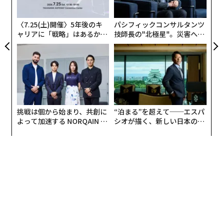
モ
〈7.25(土)開催〉5年後のキ
パシフィックコンサルタンツ
ャリアに「戦略」はあるか。
技師長の"北極星"。災害への
トップエグゼクティブのキャ
無力感を乗り越え見つけた、
リアに触れる1日│CAREER S
防災一筋20年の答え
UMMIT 2026
挑戦は個から始まり、共創に
“泊まる”を超えて──エスパ
よって加速する NORQAIN JA
シオが描く、新しい日本のラ
PAN 特別座談会
グジュアリー（前編）