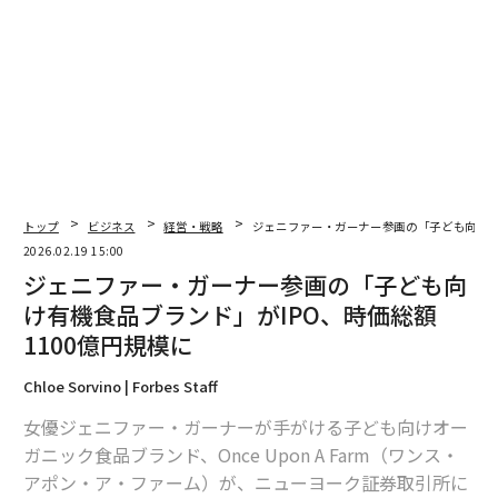
朝香実
2026年9月号発売中
トップ
ビジネス
経営・戦略
ジェニファー・ガーナー参画の「子ども向け有
2026.02.19 15:00
ジェニファー・ガーナー参画の「子ども向
最新号の購入はこちらから
け有機食品ブランド」がIPO、時価総額
1100億円規模に
メンバーシップに登録する
Chloe Sorvino | Forbes Staff
女優ジェニファー・ガーナーが手がける子ども向けオー
ガニック食品ブランド、Once Upon A Farm（ワンス・
アポン・ア・ファーム）が、ニューヨーク証券取引所に