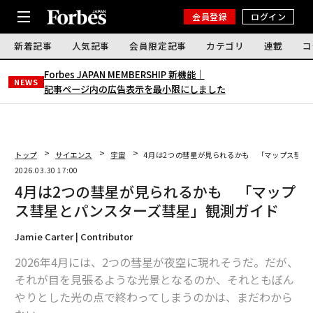
会員登録
ログイン
新着記事
人気記事
会員限定記事
カテゴリ
連載
コ
Forbes JAPAN MEMBERSHIP 新機能｜
NEWS
記事ページ内の広告表示を最小限にしました
トップ
サイエンス
宇宙
4月は2つの彗星が見られるかも 「マップス彗星
2026.03.30 17:00
4月は2つの彗星が見られるかも 「マップ
ス彗星とパンスターズ彗星」観測ガイド
Jamie Carter | Contributor
2026年4月には、2つの彗星が夜空に現れそうだ。だが、
それが目を見張るような光景となるのか、それともぼん
やりとした光の点で終わってしまうのかは、まだわから