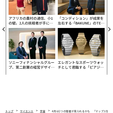
0年
金
個
ェ
ジェームズ・ウェッブ宇宙望遠鏡（JWST）の中赤外線観測装置（MIRI）が
アフリカの農村の通信、小1
「コンディション」が成果を
捉えたマップス彗星「C/2026 A1（MAPS）」。米スミソニアン天文台（SA
の壁。2人の挑戦者が手にし
左右する――「BAKUNE」のTEN
O）で開発された天体画像画像解析ソフトSAO Image DS9とPhotoshop Ele
た「次なる武器」
TIALが支える「挑戦者の明
mentsを使用して、2026年2月7日に作成（Meli thev, CC BY-SA 4.0 , via Wik
日」
imedia Commons）
先に出現するのは、マップス彗星（C/2026 A1）だ。太
陽をかすめる公転軌道を持つ「サングレーザー」と呼ば
れる彗星の一群「クロイツ群」に分類される彗星で、4
ソニーフィナンシャルグルー
エレガントなスポーツウォッ
プ、第二創業の経営デザイン
チとして君臨する「ピアジ
月4日～5日頃に太陽に最も近づく「近日点」を通過す
──カギは意志を引き出し、
ェ」ポロの魅力
る。このとき驚くほど明るい輝きを放つ可能性がある
束ね、共創すること
が、それは同時に、彗星が崩壊してしまうかもしれない
ことをも意味する。
トップ
サイエンス
宇宙
4月は2つの彗星が見られるかも 「マップス彗星