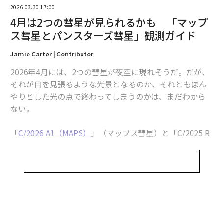
2026.03.30 17:00
4月は2つの彗星が見られるかも 「マップ
ス彗星とパンスターズ彗星」観測ガイド
Jamie Carter | Contributor
2026年4月には、2つの彗星が夜空に現れそうだ。だが、
それが目を見張るような光景となるのか、それともぼん
やりとした光の点で終わってしまうのかは、まだわから
ない。
「
C/2026 A1（MAPS）
」（マップス彗星）と「C/2025 R
3（PanSTARRS）」（パンスターズ彗星）は、いずれも
太陽系内へと接近しており、天体ファンに貴重な二重の
チャンスを提供してくれる。ただし、観測の見通しは大
きく異なる。
マップス彗星は太陽に耐えられるか？