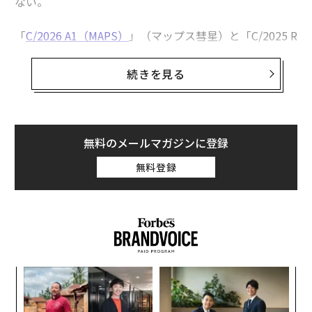
ない。
「
C/2026 A1（MAPS）
」（マップス彗星）と「C/2025 R
3（PanSTARRS）」（パンスターズ彗星）は、いずれも
太陽系内へと接近しており、天体ファンに貴重な二重の
続きを見る
チャンスを提供してくれる。ただし、観測の見通しは大
きく異なる。
マップス彗星は太陽に耐えられるか？
無料のメールマガジンに登録
無料登録
目
変え
の
FE
ン
〜