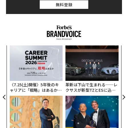
無料登録
創業
な
シン
術
超え
た
“
ア
オ
ジ
〈7.25(土)開催〉5年後のキ
革新は下山で生まれる──レ
ャリアに「戦略」はあるか。
クサスが新型TZとESに込め
トップエグゼクティブのキャ
た「DISCOVER」の哲学
リアに触れる1日│CAREER S
UMMIT 2026