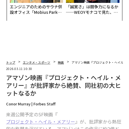
エンジニアのためのサウナ併
「誠実さ」は競争力になるか
設オフィス「Mobius Park」
──WEOYモナコで見た、く
がオープン──タマディック
ら寿司の経営哲学
が健康経営を徹底する理由
トップ
エンタメ・スポーツ
映画
アマゾン映画『プロジェクト・ヘイル・
2026.03.11 10:30
アマゾン映画『プロジェクト・ヘイル・メ
アリー』が批評家から絶賛、同社初の大ヒ
ットなるか
Conor Murray | Forbes Staff
来週公開予定のSF映画『
プロジェクト・ヘイル・メアリー
』が、批評家から熱狂
的な称賛を浴びている。アマゾンはこの作品に約2億ド