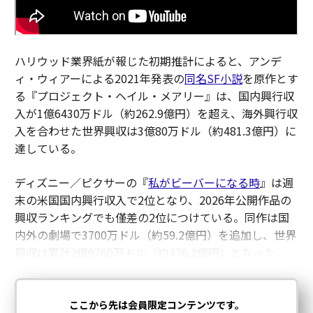
ハリウッド業界紙が報じた初期推計によると、アンデ
ィ・ウィアーによる2021年発表の
同名SF小説
を原作とす
る『プロジェクト・ヘイル・メアリー』は、国内興行収
入が1億6430万ドル（約262.9億円）を超え、海外興行収
入を合わせた世界興収は3億80万ドル（約481.3億円）に
達している。
ディズニー／ピクサーの『
私がビーバーになる時
』は週
末の米国国内興行収入で2位となり、2026年公開作品の
興収ランキングでも僅差の2位につけている。同作は国
内外の劇場で3700万ドル（約59.2億円）を追加し、世界
興収は累計2億9760万ドル（約476.2億円）となった。