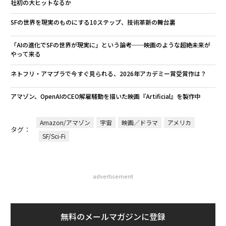
社初の大ヒットなるか
SFの世界を現実のものにする10ステップ、技術革新の舞台裏
「AIの進化でSFの世界が現実に」という論考──映画のような超絶未来が
やって来る
ネトフリ・アマプラで今すぐ見られる、2026年アカデミー賞受賞作は？
アマゾン、OpenAIのCEO解雇騒動を描いた映画『Artificial』を製作中
Amazon/アマゾン
宇宙
映画／ドラマ
アメリカ
タグ：
SF/Sci-Fi
advertisement
無料のメールマガジンに登録