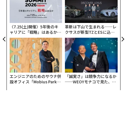
超え
た
“
ア
オ
ジ
〈7.25(土)開催〉5年後のキ
革新は下山で生まれる──レ
ャリアに「戦略」はあるか。
クサスが新型TZとESに込め
トップエグゼクティブのキャ
た「DISCOVER」の哲学
リアに触れる1日│CAREER S
UMMIT 2026
エンジニアのためのサウナ併
「誠実さ」は競争力になるか
設オフィス「Mobius Park」
──WEOYモナコで見た、く
がオープン──タマディック
ら寿司の経営哲学
が健康経営を徹底する理由