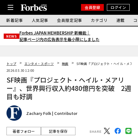
会員登録
ログイン
新着記事
人気記事
会員限定記事
カテゴリ
連載
コ
Forbes JAPAN MEMBERSHIP 新機能｜
NEWS
記事ページ内の広告表示を最小限にしました
トップ
エンタメ・スポーツ
映画
SF映画『プロジェクト・ヘイル・メアリ
2026.03.30 12:00
SF映画『プロジェクト・ヘイル・メアリ
ー』、世界興行収入約480億円を突破 2週
目も好調
Zachary Folk | Contributor
著者フォロー
記事を保存