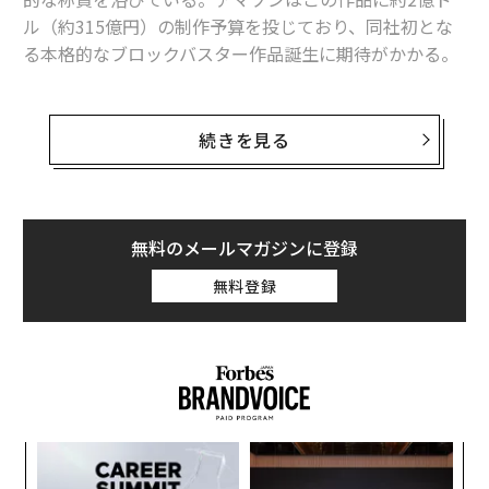
ル（約315億円）の制作予算を投じており、同社初とな
る本格的なブロックバスター作品誕生に期待がかかる。
『
プロジェクト・ヘイル・メアリー
』のレビューは米国
時間3月10日朝から公開され始め、映画レビューサイト
続きを見る
のロッテントマトが61件のレビューに基づいて算出した
スコアは、95％というほぼ完璧な数値を記録している。
本作にはライアン・ゴズリングとドイツ人俳優のザンド
無料のメールマガジンに登録
ラ・ヒュラーが出演しており、ゴズリングは宇宙船でひ
無料登録
とり目覚め、地球を災厄から救う任務を負った宇宙飛行
士を演じている。
創業
な
シン
術