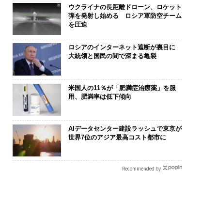
ウクライナの長距離ドローン、ロケット
弾を発射し始める ロシア軍防空チーム
を圧迫
ロシアのインターネット遮断が裏目に
大統領と国民の間で深まる亀裂
米国人の11％が「肥満症治療薬」を服
用、肥満率は低下傾向
AIデータセンター建設ラッシュで東京が
世界7位のアジア最高コスト都市に
Recommended by