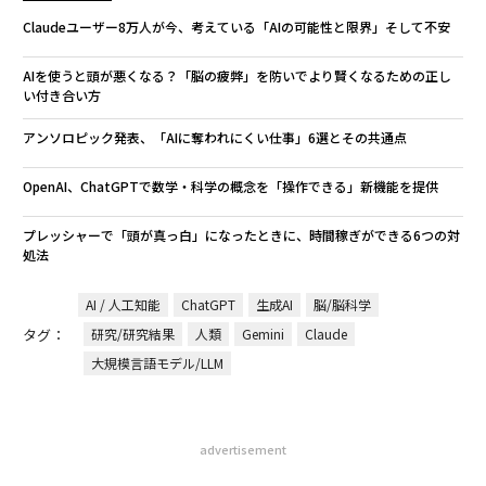
Claudeユーザー8万人が今、考えている「AIの可能性と限界」そして不安
AIを使うと頭が悪くなる？「脳の疲弊」を防いでより賢くなるための正し
い付き合い方
アンソロピック発表、「AIに奪われにくい仕事」6選とその共通点
OpenAI、ChatGPTで数学・科学の概念を「操作できる」新機能を提供
プレッシャーで「頭が真っ白」になったときに、時間稼ぎができる6つの対
処法
AI / 人工知能
ChatGPT
生成AI
脳/脳科学
タグ：
研究/研究結果
人類
Gemini
Claude
大規模言語モデル/LLM
advertisement