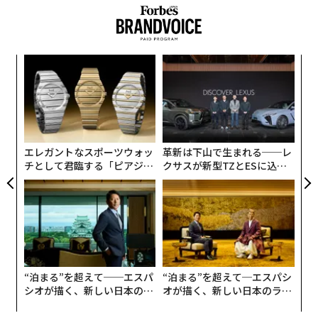
れば、この種の調査としては「最大規模の多言語定性調
査」となったという。
創業
A
シン
顧客
超え
pa
「
な
左右
T
日
エレガントなスポーツウォッ
革新は下山で生まれる──レ
チとして君臨する「ピアジ
クサスが新型TZとESに込め
ェ」ポロの魅力
た「DISCOVER」の哲学
“泊まる”を超えて──エスパ
“泊まる”を超えて─エスパシ
シオが描く、新しい日本のラ
オが描く、新しい日本のラグ
グジュアリー（前編）
ジュアリー（中編）