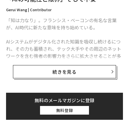
Gerui Wang | Contributor
「知は力なり」。フランシス・ベーコンの有名な言葉
が、AI時代に新たな意味を持ち始めている。
AIシステムがデジタル化された知識を吸収し続けるにつ
れ、その力も蓄積され、テック大手やその周辺のネット
ワークを含む強者の影響力をさらに拡大させることが多
い。
続きを見る
Anthropicはこのほど、Claudeユーザーへのインタビュ
ーをもとに、AIを使う理由と方法、そしてこの技術への
期待と懸念についてまとめた大規模な
レポート
を公開し
た。12月の1週間、同社はClaude.aiのアカウント保有者
無料のメールマガジンに登録
を招き、会話形式のインタビューを行うよう設計された
無料登録
Claudeのバージョン「
Anthropic Interviewer
」と対話
してもらった。アンソロピックによれば、「159カ国・7
0言語にわたる8万508人が参加」し、同社の言葉を借り