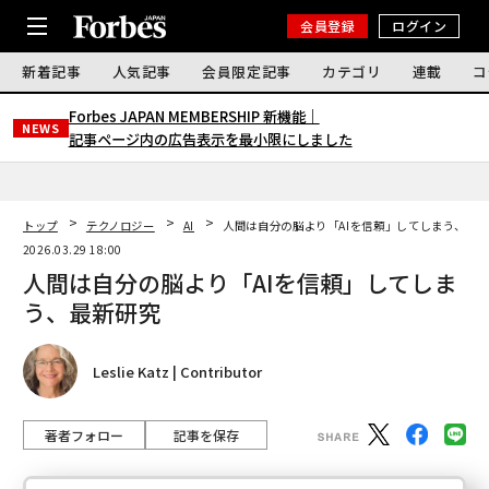
会員登録
ログイン
新着記事
人気記事
会員限定記事
カテゴリ
連載
コ
Forbes JAPAN MEMBERSHIP 新機能｜
NEWS
記事ページ内の広告表示を最小限にしました
トップ
テクノロジー
AI
人間は自分の脳より「AIを信頼」してしまう、最
2026.03.29 18:00
人間は自分の脳より「AIを信頼」してしま
う、最新研究
Leslie Katz | Contributor
著者フォロー
記事を保存