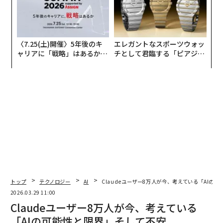
〈7.25(土)開催〉5年後のキ
エレガントなスポーツウォッ
ャリアに「戦略」はあるか。
チとして君臨する「ピアジ
トップエグゼクティブのキャ
ェ」ポロの魅力
リアに触れる1日│CAREER S
UMMIT 2026
トップ
テクノロジー
AI
Claudeユーザー8万人が今、考えている「AIの
2026.03.29 11:00
Claudeユーザー8万人が今、考えている
「AIの可能性と限界」そして不安