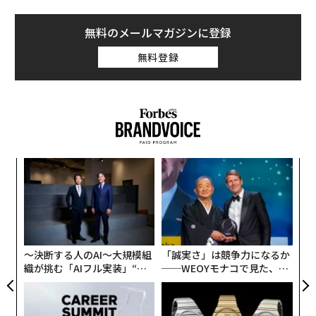
無料のメールマガジンに登録
無料登録
なく
「
Ja
3
er」
C
ソ
る
プ
─
束
〜決断する人のAI〜大規模組
「誠実さ」は競争力になるか
織が挑む「AIフル実装」“使
──WEOYモナコで見た、く
う”企業から“動く”企業へ【N
ら寿司の経営哲学
TTドコモビジネス×PwC】