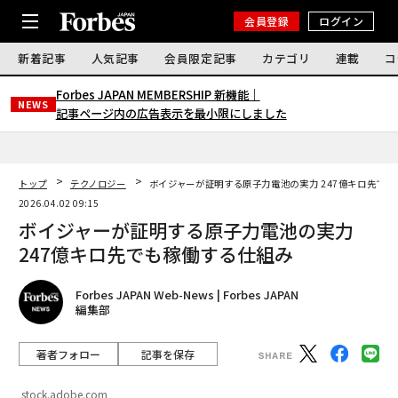
会員登録
ログイン
新着記事
人気記事
会員限定記事
カテゴリ
連載
コ
Forbes JAPAN MEMBERSHIP 新機能｜
NEWS
記事ページ内の広告表示を最小限にしました
トップ
テクノロジー
ボイジャーが証明する原子力電池の実力 247億キロ先で
2026.04.02 09:15
ボイジャーが証明する原子力電池の実力
247億キロ先でも稼働する仕組み
Forbes JAPAN Web-News | Forbes JAPAN
編集部
著者フォロー
記事を保存
stock.adobe.com