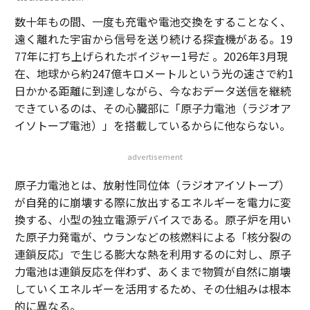
数十年もの間、一度も充電や電池交換をすることなく、
遠く離れた宇宙から信号を送り続ける探査機がある。19
77年に打ち上げられたボイジャー1号だ 。2026年3月現
在、地球から約247億キロメートルという光の速さで約1
日かかる距離に到達しながら、今なおデータ送信を継続
できているのは、その心臓部に「原子力電池（ラジオア
イソトープ電池）」を搭載しているからに他ならない。
advertisement
原子力電池とは、放射性同位体（ラジオアイソトープ）
が自発的に崩壊する際に放出するエネルギーを電力に変
換する、小型の独立電源デバイスである。原子炉を用い
た原子力発電が、ウランなどの核燃料による「核分裂の
連鎖反応」で生じる膨大な熱を利用するのに対し、原子
力電池は連鎖反応を伴わず、あくまで物質が自然に崩壊
していくエネルギーを活用するため、その仕組みは根本
的に異なる。