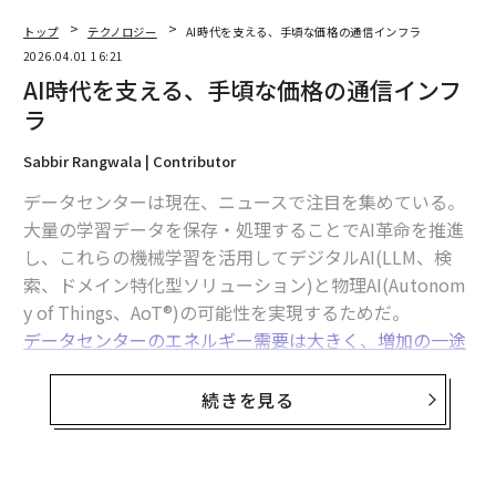
トップ
テクノロジー
AI時代を支える、手頃な価格の通信インフラ
2026.04.01 16:21
AI時代を支える、手頃な価格の通信インフ
ラ
Sabbir Rangwala | Contributor
データセンターは現在、ニュースで注目を集めている。
大量の学習データを保存・処理することでAI革命を推進
し、これらの機械学習を活用してデジタルAI(LLM、検
索、ドメイン特化型ソリューション)と物理AI(Autonom
y of Things、AoT®)の可能性を実現するためだ。
データセンターのエネルギー需要は大きく、増加の一途
をたどっており、水力発電、石炭、石油、天然ガスに依
存する従来の発電所に負担をかけている。
続きを見る
米エネルギー省傘下の
ローレンス・バークレー国立研究所
の2024年の報告書に
よると、データセンターは2018年に米国で生成された総