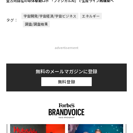
全方向自在の球体駆動ロボ 「フィジカルAI」で生産ライン再構築へ
宇宙開発/宇宙経済/宇宙ビジネス
エネルギー
タグ：
調査/調査結果
advertisement
無料のメールマガジンに登録
無料登録
パ