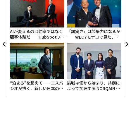
技
無
「
防
左右
T
日
AIが変えるのは効率ではなく
「誠実さ」は競争力になるか
顧客体験だ──HubSpot Ja
──WEOYモナコで見た、く
panが語る「Grow Better」
ら寿司の経営哲学
な組織のつくり方
“泊まる”を超えて──エスパ
挑戦は個から始まり、共創に
シオが描く、新しい日本のラ
よって加速する NORQAIN JA
グジュアリー（前編）
PAN 特別座談会