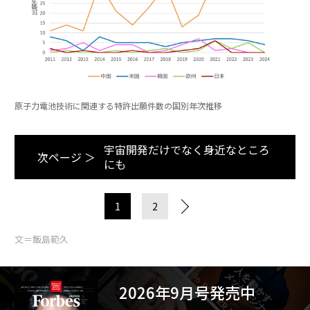
原子力電池技術に関連する特許出願件数の国別年次推移
宇宙開発だけでなく身近なところ
次ページ ＞
にも
1
2
文＝飯島範久
2026年9月号発売中