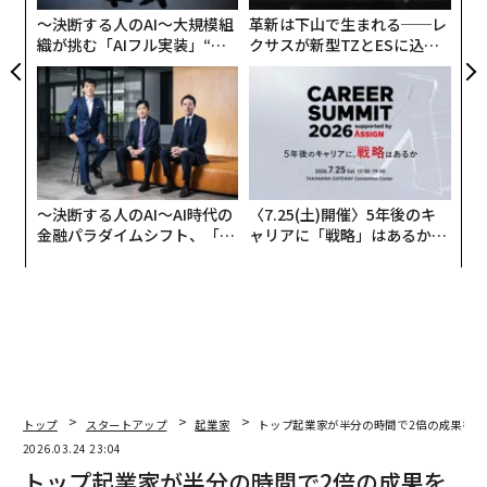
ア
〜決断する人のAI〜大規模組
革新は下山で生まれる──レ
織が挑む「AIフル実装」“使
クサスが新型TZとESに込め
う”企業から“動く”企業へ【N
た「DISCOVER」の哲学
TTドコモビジネス×PwC】
〜決断する人のAI〜AI時代の
〈7.25(土)開催〉5年後のキ
金融パラダイムシフト、「超
ャリアに「戦略」はあるか。
個別化」の核心 【MUFG×ウ
トップエグゼクティブのキャ
ェルスナビ×PwC】
リアに触れる1日│CAREER S
UMMIT 2026
トップ
スタートアップ
起業家
トップ起業家が半分の時間で2倍の成果を上
2026年9月号発売中
2026.03.24 23:04
トップ起業家が半分の時間で2倍の成果を