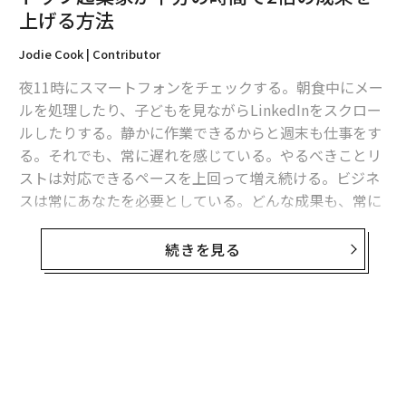
上げる方法
最新号の購入はこちらから
Jodie Cook | Contributor
メンバーシップに登録する
夜11時にスマートフォンをチェックする。朝食中にメー
ルを処理したり、子どもを見ながらLinkedInをスクロー
ルしたりする。静かに作業できるからと週末も仕事をす
る。それでも、常に遅れを感じている。やるべきことリ
ストは対応できるペースを上回って増え続ける。ビジネ
関連記事
スは常にあなたを必要としている。どんな成果も、常に
やるべきことが残っているため、空虚に感じる。
トップ起業家が半分の時間で2倍の成果を上げる方法
続きを見る
あなたは壊れているわけではない。ただ方向性がずれて
優秀な創業者ほど今、「Claudeにハマっている」理由とそれが意味するも
の
いるだけだ。実際、より一生懸命働くという方法は、ず
っと前に効果がなくなっている。私が知る最も成功して
「違い」を強みに変えた起業家たち──ニューロダイバージェントな脳に
いる起業家たちは、あなたよりも少ない時間しか働いて
合わせたビジネスモデル10選
いない。彼らは本物の休暇を取る。スポーツなど他の趣
倒産、ホームレス、精神科治療──「どん底からの逆転劇」起業家10人の
味も持っている。よく眠る。そして彼らがより多くの成
不屈のストーリー
果を上げるのは、努力と成果が比例しないことを理解し