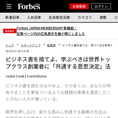
会員登録
ログイン
新着記事
人気記事
会員限定記事
カテゴリ
連載
コ
Forbes JAPAN MEMBERSHIP 新機能｜
NEWS
記事ページ内の広告表示を最小限にしました
トップ
スタートアップ
起業家
ビジネス書を捨てよ、学ぶべきは世界トッ
2026.03.29 16:30
ビジネス書を捨てよ、学ぶべきは世界トッ
プクラス創業者に「共通する意思決定」法
Jodie Cook | Contributor
ビジネス書を読むのはやめよ。その多くは、あなたが所
有することを夢見ているような種類の事業を運営したこ
とのない人々が書いている。
限界を押し広げ、新たな高みに到達する最善の方法は、