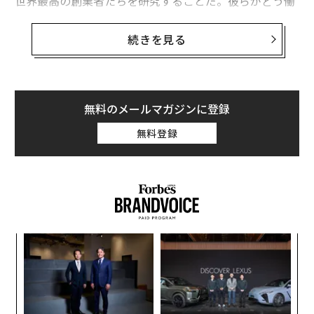
世界最高の創業者たちを研究することだ。彼らがどう働
くかだけではない。どう考え、どう問題に向き合い、ど
う意思決定するかである。そして、誰も気づいていない
続きを見る
ことがある。彼らはみな、同じなのだ。
世界で最も価値のある企業の創業者たちには、同じ思考
パターンが何度も現れる。おそらく彼らが示し合わせた
無料のメールマガジンに登録
わけではない。ただ、それが彼らの思考法なのだ。
無料登録
創業
目
シン
の
超え
ン
な
術
た