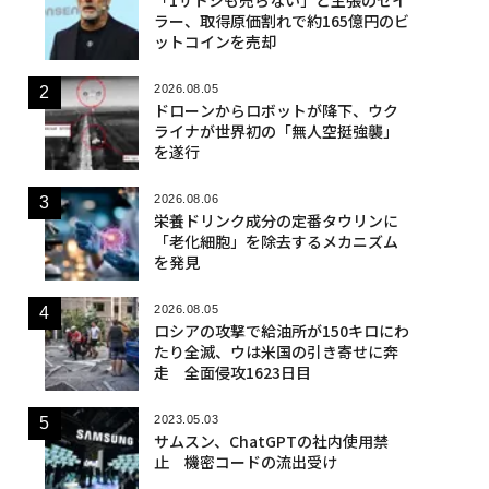
ラー、取得原価割れで約165億円のビ
ットコインを売却
2026.08.05
ドローンからロボットが降下、ウク
ライナが世界初の「無人空挺強襲」
を遂行
2026.08.06
栄養ドリンク成分の定番タウリンに
「老化細胞」を除去するメカニズム
を発見
2026.08.05
ロシアの攻撃で給油所が150キロにわ
たり全滅、ウは米国の引き寄せに奔
走 全面侵攻1623日目
2023.05.03
サムスン、ChatGPTの社内使用禁
止 機密コードの流出受け