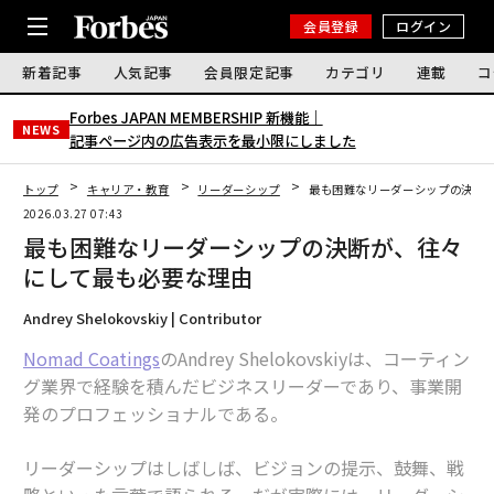
会員登録
ログイン
新着記事
人気記事
会員限定記事
カテゴリ
連載
コ
Forbes JAPAN MEMBERSHIP 新機能｜
NEWS
記事ページ内の広告表示を最小限にしました
トップ
キャリア・教育
リーダーシップ
最も困難なリーダーシップの決断
2026.03.27 07:43
最も困難なリーダーシップの決断が、往々
にして最も必要な理由
Andrey Shelokovskiy | Contributor
Nomad Coatings
のAndrey Shelokovskiyは、コーティン
グ業界で経験を積んだビジネスリーダーであり、事業開
発のプロフェッショナルである。
リーダーシップはしばしば、ビジョンの提示、鼓舞、戦