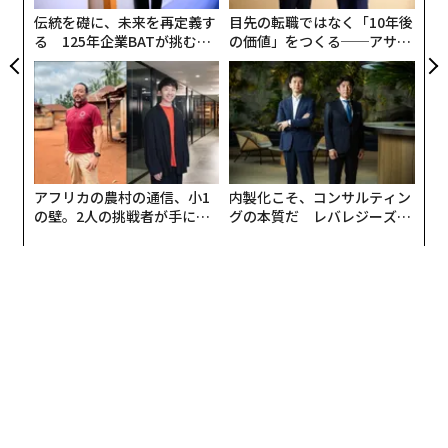
ェ
伝統を礎に、未来を再定義す
目先の転職ではなく「10年後
その役割にふさわしい人が座っていれば、成果はほとん
る 125年企業BATが挑むス
の価値」をつくる──アサイ
モークレスな未来
ンの長期伴走型支援とは
ど苦もなく出るはずである。期待値は明確で、結果は予
測可能になり、信頼は自然に積み上がる。だが適合して
いない場合、私の経験では、多くのリーダーは行動に移
すずっと前からその違和感を感じ取っている。
難しい決断を避ける代償
アフリカの農村の通信、小1
内製化こそ、コンサルティン
の壁。2人の挑戦者が手にし
グの本質だ レバレジーズが
長年見てきたなかで最も一般的なリーダーの過ちは、誰
た「次なる武器」
実践する、次世代ファームの
かが適任でないことが明らかなのに（役割に対して、あ
全貌
るいは組織に対して）対応を先送りすることだ。理由は
理解できる。共感、忠誠心、これまでの経緯、そして混
乱を招くことへの恐れである。
しかし待つことの代償が「何も起きない」ままで終わる
ことは、ほとんどない。ミスマッチが放置されると、そ
の役割1つにとどまらない影響が生じ得る。