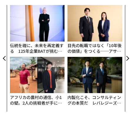
ーダー、特に女性が、明確にコミュニケーションを取
私が学んだ最も重要な教訓の1つは、長引く不確実性よ
キ
革
り、紛争が危機になる前に管理し、重要な環境で自分が
りも、明確さのほうがはるかに親切だということだ。期
か。
ク
どう認識されるかについて主体性を持つためのスキルを
キャ
た「
待値が明確で、フィードバックが率直で、意思決定が迅
〜
R S
構築する支援をする交渉コンサルタント会社を運営して
速に下されると、結果が厳しいものであっても、関係者
金
いる。彼女の仕事は、従来の交渉の概念を超えている。
個
全員が前に進める。
それは、研究に基づく戦略、境界線、評判の管理、そし
ェ
伝統を礎に、未来を再定義す
目先の転職ではなく「10年後
て権力と機会を静かに形作る日常的な会話についてであ
リーダーは、不快感を避けることでチームに奉仕するの
る 125年企業BATが挑むス
の価値」をつくる──アサイ
る。この対談では、重要な仕事の状況における真の備え
モークレスな未来
ンの長期伴走型支援とは
ではない。基準を維持し、文化を守り、各役割がそこで
とは何か、女性がいかに自分を小さくすることなく権威
成功できる人物によって担われている状態を確保するこ
を守ることができるか、そして説得力のある「要求」を
とで、チームに奉仕するのである。
伝えることが、最終的には単にそれらを生き延びるので
はなく、部屋のルールを書き換えることについてである
最後に
ことを議論する。
アフリカの農村の通信、小1
内製化こそ、コンサルティン
強いリーダーシップは、どれだけ長く抱え込むかで定義
の壁。2人の挑戦者が手にし
グの本質だ レバレジーズが
されない。いつ手放すべきかを知っていることによって
ニャンドロ：多くのリーダーは、何かがすでに壊れてい
た「次なる武器」
実践する、次世代ファームの
定義される。すべての人がすべての席に合うわけではな
るときにのみ交渉に臨みます。なぜあなたは修復ではな
全貌
く、それはその人の失敗を意味しない。だが、ミスマッ
く準備に焦点を当てたのですか？
チが明らかなときに行動しないことは、組織レベルの失