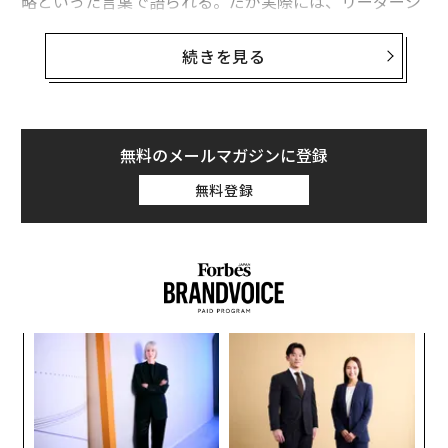
略といった言葉で語られる。だが実際には、リーダーシ
ップを最も決定づける局面のいくつかは、はるかに華や
かさのない仕事――人に関する難しい意思決定――に集約され
続きを見る
る。
採用と解雇は単なるオペレーション業務ではない。組織
文化を形づくる瞬間である。そしてリーダーがそれらを
無料のメールマガジンに登録
どう扱うか――とりわけ決断が居心地悪く、個人的な事情を
無料登録
伴うとき――が、事業がスケールするのか、それとも内側か
らじわじわと損なわれていくのかを左右し得る。
適切な人材を適切なポジションに
成長するすべての企業は、努力よりも構造のほうが重要
になる段階に至る。これを考えるうえで役に立つ表現が
キ
革
ある。「バスに適切な人材を乗せ、適切な席に座らせる
か。
ク
キャ
た「
必要がある」という考え方だ。各ポジションには存在理
〜
R S
由があり、各席には特定のスキル、行動特性、そして説
金
個
明責任が求められる。