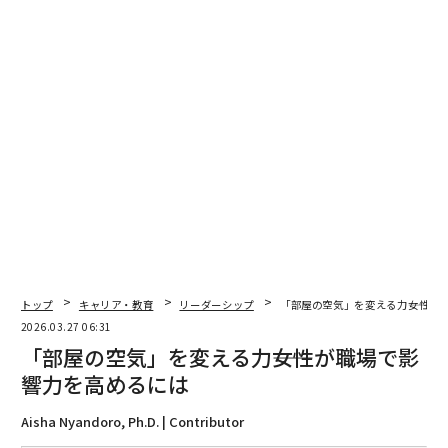
・基準が静かに緩み、企業文化が損なわれ始める。
・高い成果を出す人ほど説明責任の欠如に気づき、関与
が薄れる。
・困難な問題が無視されると、リーダーへの信頼が弱ま
る。
・リーダーが低いパフォーマンスを埋め合わせることに
なり、本当の問題が覆い隠される。
時間が経つにつれ、組織は決断できないことの代償とし
トップ
キャリア・教育
リーダーシップ
「部屋の空気」を変える力――女性
て、勢い、士気、信頼性を失っていく可能性がある。
2026.03.27 06:31
「部屋の空気」を変える力――女性が職場で影
パフォーマンスが改善しないとき
響力を高めるには
私が下した決断のなかでも特に難しかったものの1つ
Aisha Nyandoro, Ph.D. | Contributor
は、以前に別の事業で提携したことのある人物に関する