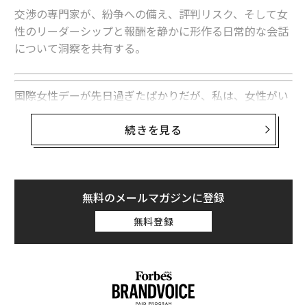
ものだった。気軽な採用ではない。そこには経緯があ
交渉の専門家が、紛争への備え、評判リスク、そして女
り、信頼があり、友情があり、個人的なつながりがあっ
性のリーダーシップと報酬を静かに形作る日常的な会話
た。
について洞察を共有する。
期待値を明確にし、何度も対話し、改善の機会を与えた
にもかかわらず、パフォーマンスは一貫しなかった。説
国際女性デーが先日過ぎたばかりだが、私は、女性がい
明責任が欠け、改善に向かう明確な軌道も見えなかっ
かに頻繁に、私たちを念頭に置いて設計されたことのな
た。ある時点で、問いは避けられなくなった。この人物
いシステムの中で卓越することを求められているかにつ
続きを見る
をその席に置き続けることは、事業の助けになっている
いて考えている。私たちは、プレッシャーの下で優雅に
のか……それとも積極的に害しているのか。
リーダーシップを発揮し、偏見を乗り越え、変化の中で
組織をまとめ上げることを期待されている――そしてそのす
その決断はひどく居心地の悪いものだった。だが先送り
無料のメールマガジンに登録
べてを、目立つことに伴うリスクを管理しながら行わな
すれば、問題がチーム全体に与える影響を放置すること
ければならない。私の仕事では、それがどれほどの意図
無料登録
になっただろう。最終的に、その判断は罰でも感情でも
と感情労働を必要とするかを毎日目の当たりにしてい
なかった。出血を止め、組織の健全性を守るためだっ
る。
た。
だからこそ、私はビクトリア・ネルソン氏と話をしたい
先延ばしよりも明確さのほうが親切である理由
と思った。彼女は
Power of the Ask
の創設者であり、リ