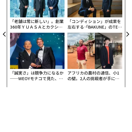
と、不安の低下と創造性の向上に関連するアルファ波の
術
た
産生が増える。私の参加者からは、睡眠の質が平均30%
ア
改善し、その効果が帰宅後も数週間続いたという報告が
「老舗は常に新しい」。創業
「コンディション」が成果を
ある」
360年ＹＵＡＳＡとカクシン
左右する――「BAKUNE」のTEN
CEO田尻望が語る、AIを超え
TIALが支える「挑戦者の明
る人の価値
日」
自分自身と向き合う
いつものストレス要因から離れて創造的な休息を取るこ
とは、自分の内なるリズムや感情的なニーズと再びつな
がる、またとない機会をもたらす。こうしたプログラム
「誠実さ」は競争力になるか
アフリカの農村の通信、小1
が効果的なのは、計画を立てる必要をなくし、ただフロ
──WEOYモナコで見た、く
の壁。2人の挑戦者が手にし
ーの状態で「存在する」ことを可能にするためである。
ら寿司の経営哲学
た「次なる武器」
外部環境が平穏を促すよう設計・キュレーションされて
いれば、頭の中の雑念は止まる。この種の旅への投資
は、贅沢さのためというより、神経系が適切に再調整さ
れるための余白を与えることに本質がある。
他者とつながる