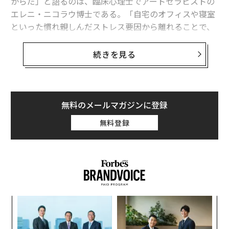
からだ」と語るのは、臨床心理士でアートセラピストの
エレニ・ニコラウ博士である。「自宅のオフィスや寝室
といった慣れ親しんだストレス要因から離れることで、
コルチゾール値はわずか3日で最大18%低下する」。新
しい環境は習慣の「ループ」を断ち切り、日常生活にお
続きを見る
ける絶え間ない意思決定疲れから前頭前野を解放し、十
分な休息を与える。このメンタルのリセットによって生
まれる余白は、ガイド付きの絵画制作や瞑想といったリ
ラックスできる活動で満たすことができる。
無料のメールマガジンに登録
無料登録
闘争・逃走反応から抜け出す
これに加え、リトリートやデトックスプログラムが効果
的なのは、参加者に多感覚の体験を提供し、交感神経系
の活動を低下させるからでもある。「その結果、身体は
『闘争か逃走か』という作動モードから、副交感神経の
作動モードへと移行し、真の身体的・情緒的回復のプロ
なく
“
セスを始められる」とニコラウ博士は語る。「こうした
Ja
オ
er」
ジ
旅で自然に没入したり、芸術的活動に取り組んだりする
な