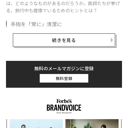
は、どのようなものがあるのだろうか。医師たちが挙げ
なり得るのだ。
る、旅行中も健康でいるためのヒントとは？
意図を持って取り組む
手指を「常に」清潔に
「ウェルネス旅行は、自分自身、そして意図を持って改
米ニュージャージー州のティーネックにあるHoly Name
善したい人生の側面と再びつながるための価値ある方法
続きを見る
Medical Center感染症科の科長で米国感染症学会フェロ
になり得る」と語るのは、
Break The Cycle
の創設者兼
ー、
スーラージ・サガー
は、「細菌はあらゆるところに
ディレクターで臨床心理士のキンバリー・レオンテであ
付着しているのだという事実を無視し続けるのをやめ
る。ただし、ウェルネス旅行の目的を意識しておくこと
る」べきだと話す。
が重要だ。
無料のメールマガジンに登録
「手を洗うことは、旅行中に病気にならないための『ま
無料登録
善意からであっても、ウェルネス旅行体験がもたらす長
さに最善』の方法ではないとしても、最善の方法のひと
期的効果に対して、過度に高い期待を抱くことは少なく
つです。手を洗うことへの注意を常に怠らずにいること
ない。現実的な期待値を設定することが重要である。リ
が重要です」
トリートやスパ、その他の自己成長を目的とする旅行施
設は、リセットし、変化への決意を新たにする助けとな
る。
編集＝木内涼子
なく
“