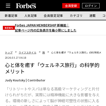
会員登録
ログイン
新着記事
人気記事
会員限定記事
カテゴリ
連載
コ
Forbes JAPAN MEMBERSHIP 新機能｜
NEWS
記事ページ内の広告表示を最小限にしました
トップ
ライフスタイル
旅
心と体を癒す「ウェルネス旅行」の科学的メリ
2026.03.27 06:18
心と体を癒す「ウェルネス旅行」の科学的
メリット
Judy Koutsky | Contributor
「リトリートやスパは単なる高級マーケティングと片付
けられがちだが、実際には精神機能に大きな影響を与え
る。環境の新しさによって脳が神経可塑性の状態に入る