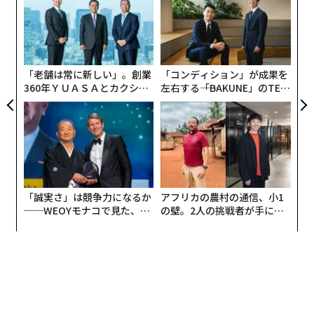
Ja
オ
しかし、健康的な習慣の構築には時間とコミットメン
er」
ジ
ト、そして実践が必要である。ウェルネス習慣を日々の
な
2026年9月号発売中
術
実践にどう取り入れるかを学ぶことが、持続可能な成長
た
と長期的な変化を実現する鍵となる。
ア
「老舗は常に新しい」。創業
「コンディション」が成果を
最新号の購入はこちらから
360年ＹＵＡＳＡとカクシン
左右する――「BAKUNE」のTEN
FORBESの関連情報
CEO田尻望が語る、AIを超え
TIALが支える「挑戦者の明
る人の価値
日」
専門家が明かす、旅がレジリエンスを高める仕組み
メンバーシップに登録する
障害がある人の旅：専門家のアドバイス
2026年に向けたロードトリップとチャイルドシートの安
「誠実さ」は競争力になるか
アフリカの農村の通信、小1
全性：専門家のヒント
関連記事
──WEOYモナコで見た、く
の壁。2人の挑戦者が手にし
ら寿司の経営哲学
た「次なる武器」
2026年GWは最大12連休でも予算10万円以下が8割 堅実な旅行術が主流に
旅行中の意思決定についての専門家のヒント
2026年「世界で最も歓迎される場所」ランキング 8位に岐阜県高山市
（
forbes.com 原文
）
観光より「遊びの時間」が大切、2026年の休暇の過ごし方トレンド