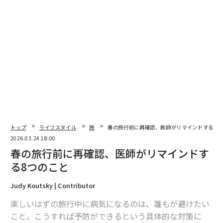
「意図とコミュニティ、そして専門家のガイダンスを伴
って行われるなら、ウェルネス旅行は非常に大きな恩恵
をもたらし得る。私はそれを実体験として見てきた」と
語るのは、肥満外科医の
ベッツィー・ドベック
博士であ
る。「ウェルネス旅行」という言葉は確かに人気のマー
ケティング用語になったが、行動科学、感情の調整、神
経系の回復、率直な自己省察の機会といった要素を軸に
体験が丁寧に設計されている場合、その影響は現実的
で、意味のあるものとなる。
トップ
ライフスタイル
旅
春の旅行前に再確認、医師がリマインドする8つ
「似た目標や恐れ、希望、期待を共有する人々に囲まれ
2026.03.24 18:00
た空間に足を踏み入れると、多くの人は、ようやく安心
春の旅行前に再確認、医師がリマインドす
して警戒心を解ける」とドベック博士は説明する。「洞
る8つのこと
察は深まり、つながりは強まり、日常の慌ただしさの中
では到達しにくい突破口にも、より容易にアクセスでき
Judy Koutsky | Contributor
るようになる」。いつものルーティンから離れること
楽しいはずの旅行中に病気になるのは、誰もが避けたい
で、人はようやく、自分自身と再びつながるための明晰
こと。こうすれば予防ができるという具体的な対策に
さと余白を得る。ウェルネス旅行は、真の変化の触媒と