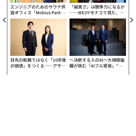
リア
エンジニアのためのサウナ併
「誠実さ」は競争力になるか
UM
設オフィス「Mobius Park」
──WEOYモナコで見た、く
がオープン──タマディック
ら寿司の経営哲学
が健康経営を徹底する理由
目先の転職ではなく「10年後
〜決断する人のAI〜大規模組
の価値」をつくる──アサイ
織が挑む「AIフル実装」“使
ンの長期伴走型支援とは
う”企業から“動く”企業へ【N
TTドコモビジネス×PwC】
翻訳＝江津拓哉