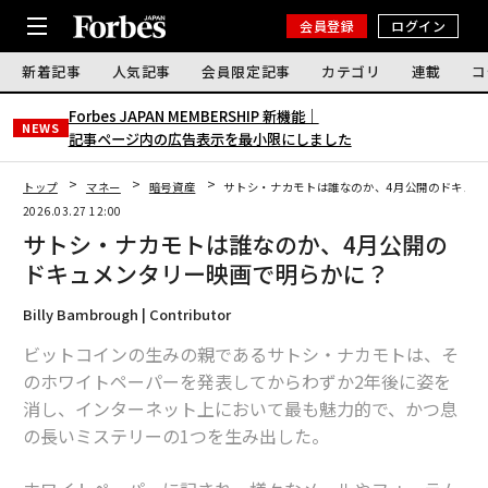
会員登録
ログイン
新着記事
人気記事
会員限定記事
カテゴリ
連載
コ
Forbes JAPAN MEMBERSHIP 新機能｜
NEWS
記事ページ内の広告表示を最小限にしました
トップ
マネー
暗号資産
サトシ・ナカモトは誰なのか、4月公開のドキュメ
2026.03.27 12:00
サトシ・ナカモトは誰なのか、4月公開の
ドキュメンタリー映画で明らかに？
Billy Bambrough | Contributor
ビットコインの生みの親であるサトシ・ナカモトは、そ
のホワイトペーパーを発表してからわずか2年後に姿を
消し、インターネット上において最も魅力的で、かつ息
の長いミステリーの1つを生み出した。