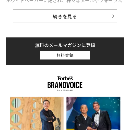
ホワイトペーパーに記され、様々なメールやフォーラム
で使用されてきたサトシ・ナカモトという名前は、これ
まで暗号資産に関わる様々な人物やグループと結びつけ
続きを見る
られてきた。
そんな中、暗号資産取引所コインベースの共同創業者兼
CEOであるブライアン・アームストロングは、サトシ・
無料のメールマガジンに登録
ナカモトの正体を探る新たな調査が「正しい答え」にた
無料登録
どり着いたとの考えを明らかにした。
ンツ
革
への
ク
た、
た「
義す
〈7
むス
ャ
ト