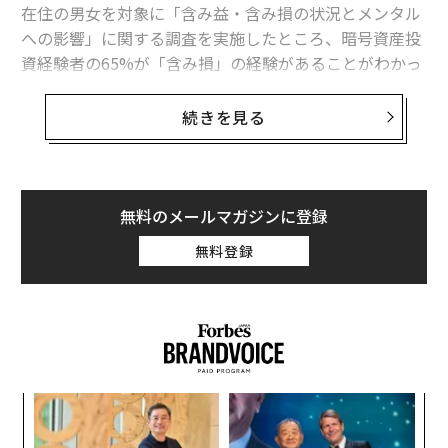
在住の男女を対象に「含み益・含み損の状況とメンタル
への影響」に関する調査を実施したところ、暗号資産投
資経験者の65%が「含み損」の経験があることがわかっ
た。
続きを見る
【調査概要】
調査実施日：2026年2月24日
調査方法：インターネット調査
調査対象：国内在住の男女（暗号資産投資経験の有無を
無料のメールマガジンに登録
問わず）
無料登録
有効回答数：1226名
性別構成：男性 59.6%／女性 40.4%
世代構成：Y世代 37.6%、氷河期世代 29.0%、Z世代 13.
9%、バブル世代 10.1%、新人類世代 6.4%
投資経験者：現在投資中 503名、過去投資経験あり 213
名
ンツ
革
実施機関：株式会社Clabo
への
ク
た、
た「