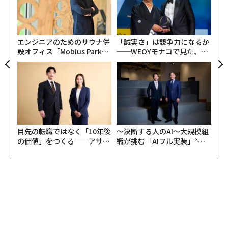
約65％が含み損を経験
義す
〈7
むス
ャ
ト
調査によると、暗号資産投資経験者の65％が含み損を経
リア
験していると回答した。そのうち、54.4％は「何度も含
エンジニアのためのサウナ併
「誠実さ」は競争力になるか
UM
み損を経験している」と答えている。
設オフィス「Mobius Park」
──WEOYモナコで見た、く
がオープン──タマディック
ら寿司の経営哲学
が健康経営を徹底する理由
目先の転職ではなく「10年後
〜決断する人のAI〜大規模組
の価値」をつくる──アサイ
織が挑む「AIフル実装」“使
経験年数を見ると、1〜3年の比較的初心者層が最も多
ンの長期伴走型支援とは
う”企業から“動く”企業へ【N
く、投資経験者全体の約3分の1を占めている。一方で、
TTドコモビジネス×PwC】
5年以上の経験者は12.8％にとどまった。