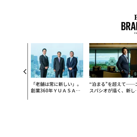
「老舗は常に新しい」。
“泊まる”を超えて──
創業360年ＹＵＡＳＡと
スパシオが描く、新し
カクシンCEO田尻望が語
日本のラグジュアリー
る、AIを超える人の価値
（前編）