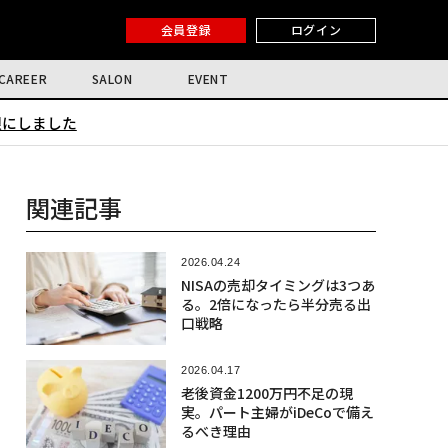
会員登録
ログイン
CAREER
SALON
EVENT
限にしました
関連記事
2026.04.24
NISAの売却タイミングは3つあ
る。2倍になったら半分売る出
口戦略
2026.04.17
老後資金1200万円不足の現
実。パート主婦がiDeCoで備え
るべき理由