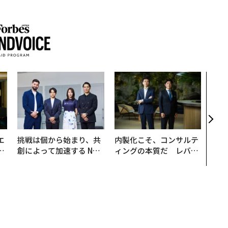
目先
年後
─ア
支援
エ
挑戦は個から始まり、共
内製化こそ、コンサルテ
い
創によって加速する NOR
ィングの本質だ レバレ
QAIN JAPAN 特別座談会
ジーズが実践する、次世
代ファームの全貌