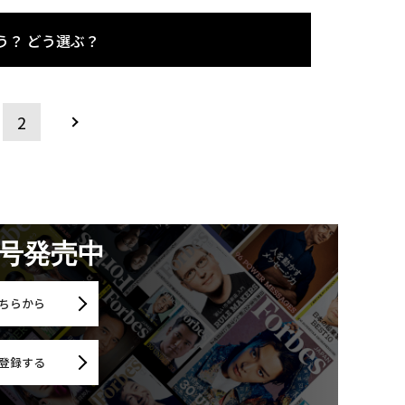
違う？ どう選ぶ？
2
月号発売中
ちらから
登録する