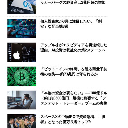
ッカーバーグの純資産は2兆円超の増加
個人投資家が8月に注目したい、「割
安」な配当株8選
アップル株がエヌビディアを再逆転した
理由、AI投資は収益化の第2ステージへ
「ビットコインの終焉」を巡る耐量子技
術の攻防──約73兆円は守られるか
「本物の資金は要らない」──100億ドル
（約1兆6300億円）規模に膨張する「フ
ァンデッド・トレーダー」ブームの実像
スペースXの巨額IPOで資産急増、「勝
者」となった億万長者トップ9