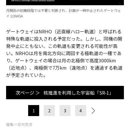
月開拓の初期段階では不要と判断され、計画が一時中止されたゲートウェ
イ (c)NASA
ゲートウェイはNRHO（近直線ハロー軌道）と呼ばれる
特殊な軌道に投入される予定だった。しかし、同機の開
発中止にともない、この軌道も変更される可能性が高
い。NRHOは月を南北方向に周回する極軌道の一種であ
り、ゲートウェイの場合は月の北極側で高度3000km
（近地点）、南極側で7万km（遠地点）を通過する軌道
が予定されていた。
次ページ ＞
核推進を利用した宇宙船「SR-1」
1
2
3
4
編集＝安井克至