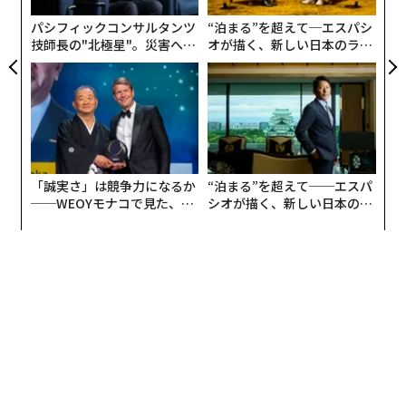
パシフィックコンサルタンツ
“泊まる”を超えて─エスパシ
技師長の"北極星"。災害への
オが描く、新しい日本のラグ
無力感を乗り越え見つけた、
ジュアリー（中編）
防災一筋20年の答え
「誠実さ」は競争力になるか
“泊まる”を超えて──エスパ
──WEOYモナコで見た、く
シオが描く、新しい日本のラ
ら寿司の経営哲学
グジュアリー（前編）
1972年、アポロ計画で最後に月を訪れたアポロ17号 (c)NASA
米国民は、自国の科学技術はソ連に勝ると信じていた。
しかし1957年、ソビエトがスプートニクを打ち上げると
その認識はくつがえされ、宇宙から原爆が落ちてくる可
能性に脅えた。その後もソビエトはガガーリンを地球周
回軌道へ投入し（1961年）、女性宇宙飛行士テレシコワ
を打ち上げ（1963年）、レオーノフを宇宙遊泳させる