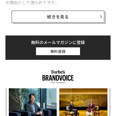
の理由として語られてきた。
ただし、これらはエンターテインメントとしては魅力的
続きを見る
だが、事実ではない。米国が月に行くときも、行かない
ときにも、そこには「予算」と「覇権」と「財政政策」
が関係している。
無料のメールマガジンに登録
月に行かなかった理由
無料登録
米国が258億ドル（約4兆円、1ドル155円換算）という
莫大な予算をアポロ計画につぎ込んだのは、月に行くこ
と自体が目的ではなく、主にはソビエトより先に米国人
を月に立たせるためだった。米国人を月面に立たせるこ
とで米国は、自国の科学技術の優位性を証明するととも
に世界へのリーダーシップを示し、宇宙の覇権を手に入
挑
れようとしたのだ。当時の258億ドルは今日の価値に換
よっ
PA
算すると2800億ドル（約43兆4000億円）におよぶ。
ア
の
た