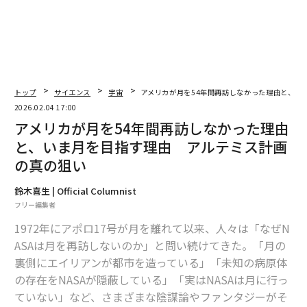
トップ
サイエンス
宇宙
アメリカが月を54年間再訪しなかった理由と、い
2026.02.04 17:00
アメリカが月を54年間再訪しなかった理由
と、いま月を目指す理由 アルテミス計画
の真の狙い
鈴木喜生 | Official Columnist
フリー編集者
1972年にアポロ17号が月を離れて以来、人々は「なぜN
ASAは月を再訪しないのか」と問い続けてきた。「月の
裏側にエイリアンが都市を造っている」「未知の病原体
の存在をNASAが隠蔽している」「実はNASAは月に行っ
ていない」など、さまざまな陰謀論やファンタジーがそ