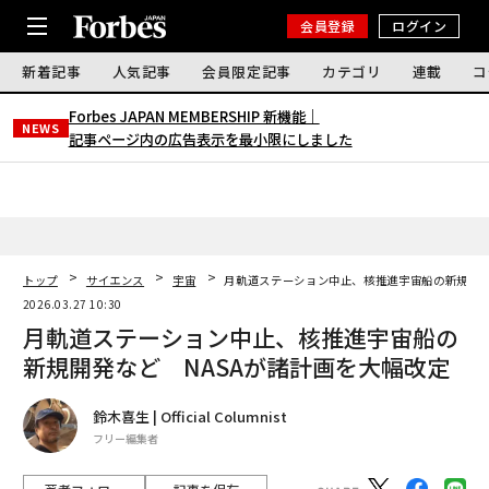
会員登録
ログイン
新着記事
人気記事
会員限定記事
カテゴリ
連載
コ
Forbes JAPAN MEMBERSHIP 新機能｜
NEWS
記事ページ内の広告表示を最小限にしました
トップ
サイエンス
宇宙
月軌道ステーション中止、核推進宇宙船の新規開発
2026.03.27 10:30
月軌道ステーション中止、核推進宇宙船の
新規開発など NASAが諸計画を大幅改定
鈴木喜生 | Official Columnist
フリー編集者