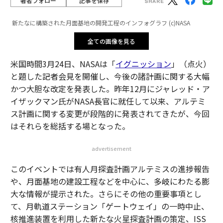
著者フォロー
記事を保存
新たなに構築された月面基地の開発工程のインフォグラフ (c)NASA
全ての画像を見る
米国時間3月24日、NASAは「
イグニッション
」（点火）
と題した記者会見を開催し、今後の諸計画に関する大幅
かつ大胆な改定を発表した。昨年12月にジャレッド・ア
イザックマン氏がNASA長官に就任して以来、アルテミ
ス計画に関する変更が段階的に発表されてきたが、今回
はそれらを総括する場となった。
advertisement
このイベントでは有人月探査計画アルテミスの進捗報告
や、月面基地の建設工程などを中心に、多岐にわたる膨
大な情報が提示された。さらにその他の重要事項とし
て、月軌道ステーション「ゲートウェイ」の一時中止、
核推進装置を利用した新たな火星探査計画の策定、ISS