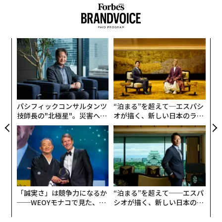
挑
よっ
PA
ア
の
た
パシフィックコンサルタンツ
“泊まる”を超えて─エスパシ
技師長の"北極星"。災害への
オが描く、新しい日本のラグ
無力感を乗り越え見つけた、
ジュアリー（中編）
防災一筋20年の答え
「誠実さ」は競争力になるか
“泊まる”を超えて──エスパ
──WEOYモナコで見た、く
シオが描く、新しい日本のラ
ら寿司の経営哲学
グジュアリー（前編）