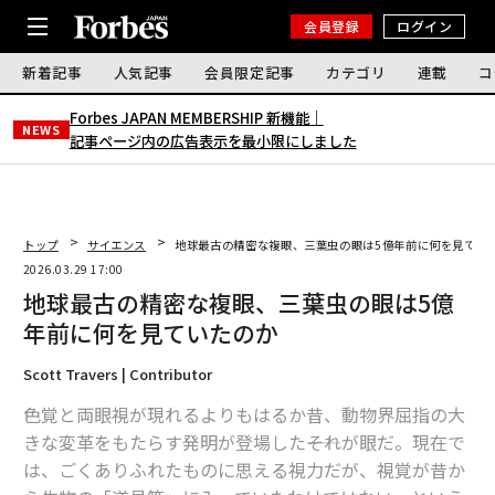
会員登録
ログイン
新着記事
人気記事
会員限定記事
カテゴリ
連載
コ
Forbes JAPAN MEMBERSHIP 新機能｜
NEWS
記事ページ内の広告表示を最小限にしました
トップ
サイエンス
地球最古の精密な複眼、三葉虫の眼は5億年前に何を見てい
2026.03.29 17:00
地球最古の精密な複眼、三葉虫の眼は5億
年前に何を見ていたのか
Scott Travers | Contributor
色覚と両眼視が現れるよりもはるか昔、動物界屈指の大
きな変革をもたらす発明が登場した――それが眼だ。現在で
は、ごくありふれたものに思える視力だが、視覚が昔か