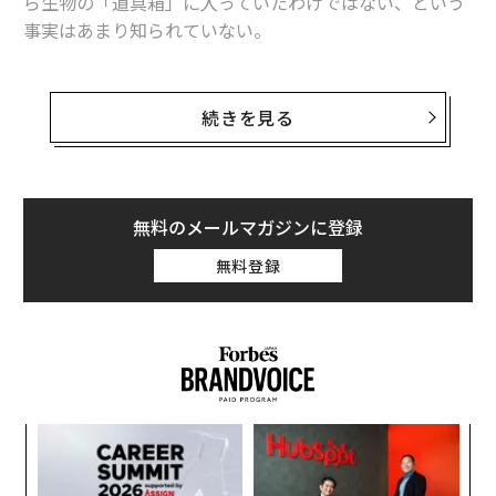
ら生物の「道具箱」に入っていたわけではない、という
事実はあまり知られていない。
正真正銘の動物の眼を示す証拠となる最古の化石は、三
葉虫と呼ばれる太古の海生節足動物のグループのものだ
続きを見る
（三葉虫が最初に現れたのは、5億2000万年前ごろのカ
ンブリア紀のことだ）。化石記録として知られる最古の
正真正銘の眼だけでなく、これまでに見つかっているな
かでも特に保存状態のよい眼のいくつかも、三葉虫のも
無料のメールマガジンに登録
のだ。
無料登録
パ
技
無
「