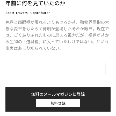
年前に何を見ていたのか
Scott Travers | Contributor
最新号の購入はこちらから
色覚と両眼視が現れるよりもはるか昔、動物界屈指の大
きな変革をもたらす発明が登場した――それが眼だ。現在で
メンバーシップに登録する
は、ごくありふれたものに思える視力だが、視覚が昔か
ら生物の「道具箱」に入っていたわけではない、という
事実はあまり知られていない。
正真正銘の動物の眼を示す証拠となる最古の化石は、三
関連記事
葉虫と呼ばれる太古の海生節足動物のグループのものだ
青ザメが海洋プラスチック汚染を拡散させる意外な役割
（三葉虫が最初に現れたのは、5億2000万年前ごろのカ
ンブリア紀のことだ）。化石記録として知られる最古の
「巨大で奇抜な帆」を持つ恐竜スピノサウルス、その機能が明らかに 最
正真正銘の眼だけでなく、これまでに見つかっているな
新研究
かでも特に保存状態のよい眼のいくつかも、三葉虫のも
無料のメールマガジンに登録
「男性も乳汁を出す」という科学的真実 ヒトの体に隠された驚きのメカ
のだ。
ニズム
無料登録
ジンベエザメが成し遂げた歴史的なインド洋横断、マダガスカルからセー