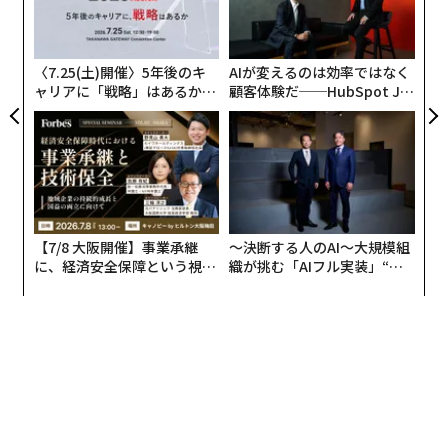
防
─
ら
〈7.25(土)開催〉5年後のキ
AIが変えるのは効率ではなく
ャリアに「戦略」はあるか。
顧客体験だ──HubSpot Ja
古代の三葉虫の化石（Shutterstock.com）
トップエグゼクティブのキャ
panが語る「Grow Better」
リアに触れる1日│CAREER S
な組織のつくり方
UMMIT 2026
そうした初期の眼は、いったい何を見ていたのだろう
か。現代の科学により、それが明らかになりつつある。
【7/8 大阪開催】事業承継
〜決断する人のAI〜大規模組
に、経済安全保障という視点
織が挑む「AIフル実装」“使
が加わるとき──経営者が問
う”企業から“動く”企業へ【N
われる新たな判断軸
TTドコモビジネス×PwC】