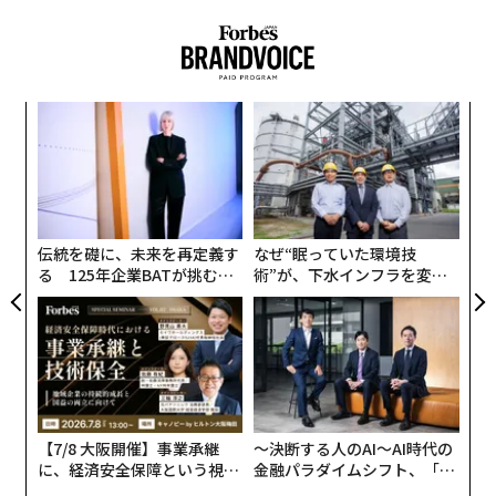
シェルへ1200キロの旅
「興味がない」は態度に出る──心理学者が解説する3つの無言のサイン
化石
古生物
海洋生物/海産物
昆虫/節足動物
ア
タグ：
視覚/視力
科学
の
た
挑
よっ
PA
advertisement
伝統を礎に、未来を再定義す
なぜ“眠っていた環境技
る 125年企業BATが挑むス
術”が、下水インフラを変え
古代の三葉虫の化石（Shutterstock.com）
モークレスな未来
たのか──産総研×月島JFE
アクアソリューションの10年
そうした初期の眼は、いったい何を見ていたのだろう
か。現代の科学により、それが明らかになりつつある。
三葉虫の眼はどんな設計だった？
【7/8 大阪開催】事業承継
〜決断する人のAI〜AI時代の
に、経済安全保障という視点
金融パラダイムシフト、「超
三葉虫は、
現生の昆虫
や甲殻類の近縁にあたる、絶滅し
が加わるとき──経営者が問
個別化」の核心 【MUFG×ウ