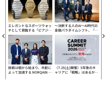
サイ
3
C
内
る
グ
実
全
エレガントなスポーツウォッ
〜決断する人のAI〜AI時代の
チとして君臨する「ピアジ
金融パラダイムシフト、「超
ェ」ポロの魅力
個別化」の核心 【MUFG×ウ
ェルスナビ×PwC】
挑戦は個から始まり、共創に
〈7.25(土)開催〉5年後のキ
よって加速する NORQAIN JA
ャリアに「戦略」はあるか。
PAN 特別座談会
トップエグゼクティブのキャ
リアに触れる1日│CAREER S
UMMIT 2026