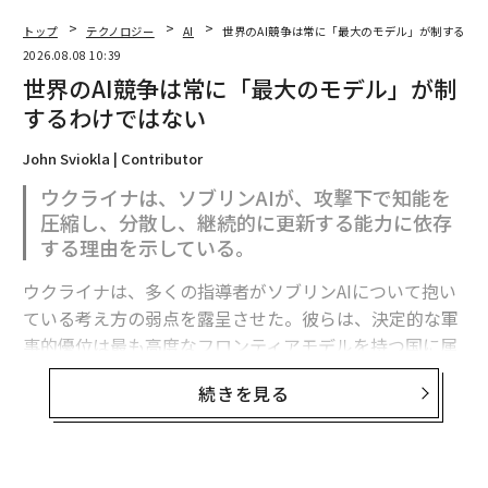
トップ
テクノロジー
AI
世界のAI競争は常に「最大のモデル」が制するわ
2026.08.08 10:39
世界のAI競争は常に「最大のモデル」が制
するわけではない
John Sviokla | Contributor
ウクライナは、ソブリンAIが、攻撃下で知能を
圧縮し、分散し、継続的に更新する能力に依存
する理由を示している。
ウクライナは、多くの指導者がソブリンAIについて抱い
ている考え方の弱点を露呈させた。彼らは、決定的な軍
事的優位は最も高度なフロンティアモデルを持つ国に属
すると想定している。
続きを見る
フロンティア能力は極めて重要である。だがウクライナ
の経験が示すのは、それが軍事的優位の始まりにすぎ
ず、完成形ではないということだ。