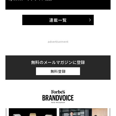
連載一覧
advertisement
無料のメールマガジンに登録
無料登録
年後
「