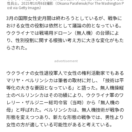
性兵士。2025年10月6日撮影（Oksana Parafeniuk/For The Washington P
ost via Getty Images）
3月の国際女性史月間は終わろうとしているが、戦争に
おける女性の役割は依然として議論の的となっている。
ウクライナでは戦場用ドローン（無人機）の台頭によ
り、性別役割に関する根強い考え方に大きな変化がもた
らされた。
advertisement
ウクライナの女性退役軍人で女性の権利活動家でもある
マリヤ・ベルリンシカは筆者の取材に対し、「技術は平
等化の大きな要因となっている」と語った。無人機操縦
士のベルリンシカはその功績により、ウクライナ軍のワ
レリー・ザルジニー総司令官（当時）から「無人機の
母」と呼ばれた。ベルリンシカは、無人機技術が戦争の
形態を変えつつあり、新たな形態の戦争では、男性より
女性の方が適している可能性があると考えている。