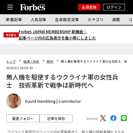
会員登録
ログイン
新着記事
人気記事
会員限定記事
カテゴリ
連載
コ
Forbes JAPAN MEMBERSHIP 新機能｜
NEWS
記事ページ内の広告表示を最小限にしました
トップ
経済・社会
欧州
無人機を駆使するウクライナ軍の女性兵士 技術
2026.03.26 09:30
無人機を駆使するウクライナ軍の女性兵
士 技術革新で戦争は新時代へ
David Hambling | Contributor
著者フォロー
記事を保存
ウクライナ南部ザポリッジャ州の軍事拠点で、無人機の発射準備をする女