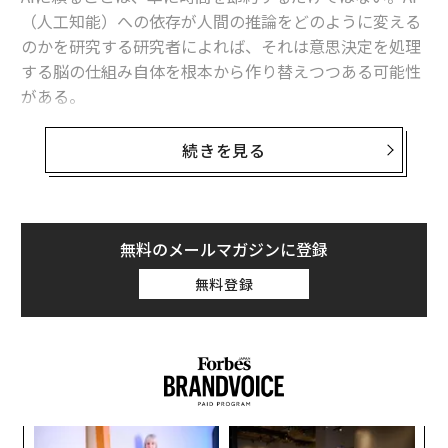
（人工知能）への依存が人間の推論をどのように変える
関連記事
のかを研究する研究者によれば、それは意思決定を処理
する脳の仕組み自体を根本から作り替えつつある可能性
Claudeユーザー8万人が今、考えている「AIの可能性と限界」そして不安
がある。
エヌビディア、AIエージェント基盤「NemoClaw」発表──半導体企業か
らAIガバナンスを担う企業へ
AIが批判的思考力に影響する、という指摘自体は目新し
続きを見る
いものではない。だが多くの研究が観察研究にとどまる
人間は自分の脳より「AIを信頼」してしまう、最新研究
なか、ペンシルベニア大学ウォートン・スクールの認知
行動科学者たちは、
実証的エビデンス
を積み上げたいと
電力を「買う側」から「つくる側」へ──AIはビッグテックの事業構造も
考えた。そこで約1300人を対象に実験を行ったところ、
変えている
無料のメールマガジンに登録
参加者がChatGPTの利用を選んだケースの80％で、誤答
CEOの7割が「AIに関する意思決定は自分の仕事」と言う理由
無料登録
を精査することなく採用していたことがわかった。
AI / 人工知能
マッキンゼー・アンド・カンパニー
「私たちはこれを『検証なき採用』と呼んでいる」と、
プラットフォーム
クラウドサービス
テクノロジー
ウォートン・スクールの認知行動分野の博士研究員ステ
タグ：
AWS/Amazon Web Services
AIエージェント
ィーブン・ショーは取材で語った。
Google Cloud
Microsoft Azure
創業
エ