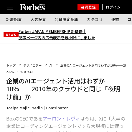
会員登録
ログイン
新着記事
人気記事
会員限定記事
カテゴリ
連載
コ
Forbes JAPAN MEMBERSHIP 新機能｜
NEWS
記事ページ内の広告表示を最小限にしました
トップ
テクノロジー
AI
企業のAIエージェント活用はわずか10%──20
2026.03.30 07:30
企業のAIエージェント活用はわずか
10%──2010年のクラウドと同じ「夜明
け前」か
Josipa Majic Predin | Contributor
BoxのCEOである
アーロン・レヴィ
は今月、Xに「大半の
企業はコーディングエージェントですら大規模には使っ