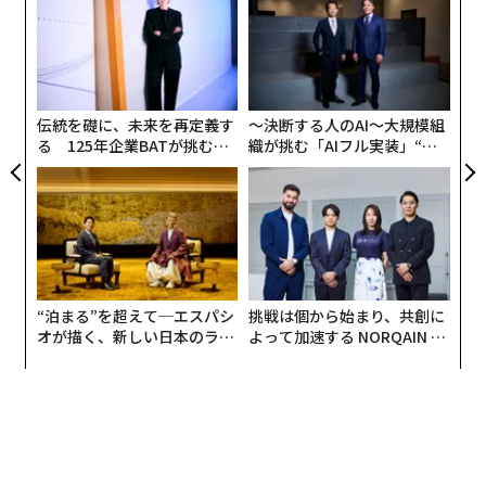
シン
設オ
超え
が
内
advertisement
が
グ
実
全
伝統を礎に、未来を再定義す
〜決断する人のAI〜大規模組
る 125年企業BATが挑むス
織が挑む「AIフル実装」“使
モークレスな未来
う”企業から“動く”企業へ【N
TTドコモビジネス×PwC】
“泊まる”を超えて─エスパシ
挑戦は個から始まり、共創に
オが描く、新しい日本のラグ
よって加速する NORQAIN JA
ジュアリー（中編）
PAN 特別座談会