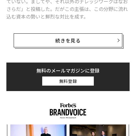
ていない。ましてや、それ以外のナレッジワークはなお
さらだ」と投稿した。だがこの主張は、この分野に流れ
込む資本の勢いと鮮烈な対比を成す。
CB Insightsのデータによれば、2025年上半期に世界のV
C資金の半分超を
AIスタートアップが吸収
し、上半期の
続きを見る
合計は1160億ドル（約17兆4000億円）に達して、すで
に2024年通年を上回っている。世の中の支配的な物語
は、AIが急速かつ全面的に変革を進めているというもの
だ。しかし導入データが示すのは、より抑制の効いた現
無料のメールマガジンに登録
実である。
無料登録
レヴィが引き合いに出した比較は、真剣に受け止める価
値がある。2010年、テクノロジー業界全体は「クラウド
は不可避だ」という確信に収斂していた。にもかかわら
ず、当時のAWSの売上高はわずか5億ドルだった。Azure
は数カ月前に立ち上がったばかり。Google Cloudの前
創業
エ
身であるGoogle App Engineは、まだ開発者向けの実験
シン
設オ