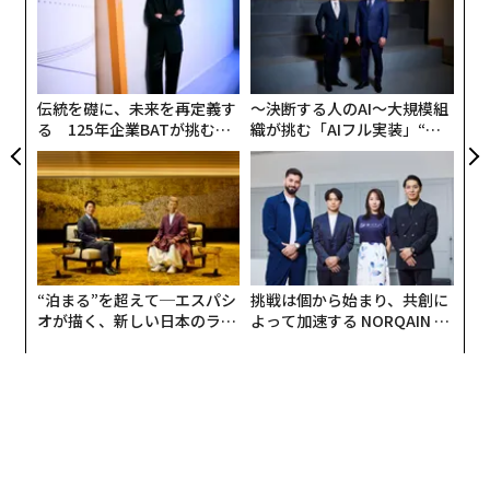
段階にあった。
超え
が
内
が
グ
実
全
伝統を礎に、未来を再定義す
〜決断する人のAI〜大規模組
る 125年企業BATが挑むス
織が挑む「AIフル実装」“使
モークレスな未来
う”企業から“動く”企業へ【N
TTドコモビジネス×PwC】
“泊まる”を超えて─エスパシ
挑戦は個から始まり、共創に
オが描く、新しい日本のラグ
よって加速する NORQAIN JA
ジュアリー（中編）
PAN 特別座談会