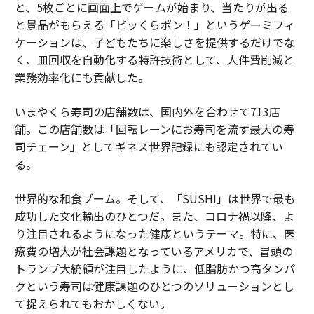
と、5枚ごとに画面上でゲームが始まり、当たりが出る
と景品がもらえる「ビッくらポン！」というゲーミフィ
ケーションは、子どもたちに楽しさを提供するだけでな
く、皿回収を自動化する特許技術として、人件費削減と
業務効率化にも貢献した。
いまやくら寿司の店舗数は、国内外を合わせて713店
舗。この店舗数は「回転レーンにお寿司を流す最大の寿
司チェーン」としてギネス世界記録にも認定されてい
る。
世界的な和食ブーム。そして、「SUSHI」は世界で最も
成功した文化輸出のひとつだ。また、コロナ禍以降、よ
り注目されるようになった健康というテーマ。特に、医
療費の増大が社会課題となっているアメリカで、冒頭の
トランプ大統領が注目したように、低脂肪かつ高タンパ
クという寿司は健康課題のひとつのソリューションとし
て捉えられてもおかしくない。