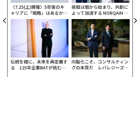
業員が異動に苦労している箇所を特定することで、不足
〈7.25(土)開催〉5年後のキ
挑戦は個から始まり、共創に
しているスキルが明らかになる。-
ャリアに「戦略」はあるか。
よって加速する NORQAIN JA
トップエグゼクティブのキャ
PAN 特別座談会
ジョナサン・ウェストオーバー
氏、
リアに触れる1日│CAREER S
ヒューマン・キャピタル・イノベーションズ
UMMIT 2026
2. 内部・外部データをAIトレンドシグナルと併
せて分析する
伝統を礎に、未来を再定義す
内製化こそ、コンサルティン
HR部門は、労働力データ、外部労働市場分析、AIトレン
る 125年企業BATが挑むス
グの本質だ レバレジーズが
ドシグナルを統合することで、新たなスキル需要を予測
モークレスな未来
実践する、次世代ファームの
できる。タレントマッピングと融合型役割―人材獲得と
全貌
人材管理を新興AIスキルと組み合わせる―を通じて、HR
部門は隣接する能力を特定し、スキルギャップを早期に
予測し、取締役会に人材供給、能力リスク、労働力準備
状況に関する測定可能な指標を提供できる。-
バーニー・ヨン
氏、
アベリス
3. 実際のプロジェクトと役割に対応するスキル
をタグ付けする