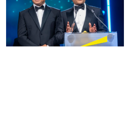
左：Sanjay Gajendra氏 右：Jitendra Mohan氏 （写真提供 EY）
「実は、この審査の中で、私はあるひとつの気づきを得
ました」。優勝者コメントの中で、Astera Labs創業者の
ひとりは次のように発言した。
「審査員から私たちに繰り返し尋ねられた質問は、『あ
なたたちの目的は何なのか』そして、『どんなインパク
トを創造しているのか』ということでした。率直に言う
と、私たちは公開企業なので、会社について話すことに
慣れていますが、私たちが何を目的としているのかにつ