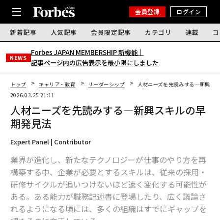
会員登録
ログイン
新着記事
人気記事
会員限定記事
カテゴリ
連載
コ
Forbes JAPAN MEMBERSHIP 新機能｜
NEWS
記事ページ内の広告表示を最小限にしました
トップ
キャリア・教育
リーダーシップ
人材ニーズを先読みする―新興ス
2026.03.25 21:11
人材ニーズを先読みする―新興スキルの早
期発見法
Expert Panel | Contributor
業界が進化し、新たなテクノロジーが仕事のやり方を再
構築する中、企業が必要とするスキルは、従来の採用・
研修サイクルが追いつけないほど速く変化する可能性が
ある。ある能力が職務記述書に登場したり、広く議論さ
れるようになる頃には、多くの組織はすでにギャップを