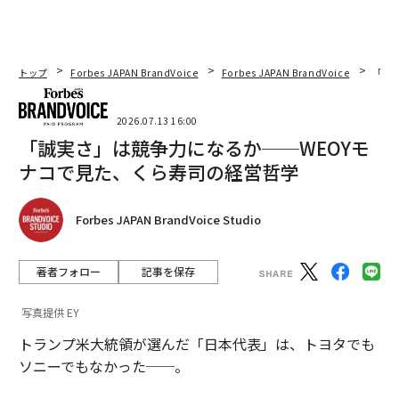
優れたリーダーが重要局面で実践する、意外だが強力な行動とは
AIへの依存リスクを回避せよ──人間の判断力を守るための実践的対策
トップ
Forbes JAPAN BrandVoice
Forbes JAPAN BrandVoice
「誠
「根拠のない主張で影響力を持とうとする」同僚との向き合い方
2026.07.13 16:00
「誠実さ」は競争力になるか──WEOYモ
「エージェント型企業」は従業員の半数を切ることを意味しない、人間の
役割の再定義だ
ナコで見た、くら寿司の経営哲学
競争から協働へ：欠乏マインドを克服し、チーム全体を引き上げるリーダ
ーシップ
Forbes JAPAN BrandVoice Studio
AI / 人工知能
リーダー/リーダーシップ
HR
著者フォロー
記事を保存
テクノロジー
組織/組織文化
人材/人材育成
学習/勉強
タグ：
コミュニケーション
スキル/スキルアップ
写真提供 EY
パフォーマンス
トランプ米大統領が選んだ「日本代表」は、トヨタでも
ソニーでもなかった──。
advertisement