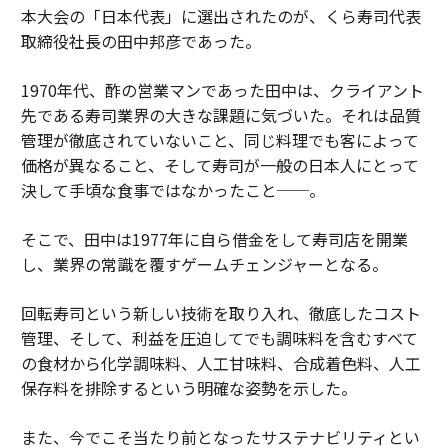
本大会の「日本代表」に選出されたのが、くら寿司代表
取締役社長の田中邦彦であった。
1970年代、酢の営業マンであった田中は、クライアント
先である寿司業界の大きな課題に気づいた。それは品質
管理が徹底されていないこと、同じ料理でも客によって
価格が異なること、そして寿司が一般の日本人にとって
決して手頃な食事ではなかったこと──。
そこで、田中は1977年に自ら借金をして寿司店を開業
し、業界の常識を覆すゲームチェンジャーとなる。
回転寿司という新しい技術を取り入れ、徹底したコスト
管理、そして、利益を圧迫してでも調味料を含むすべて
の食材から化学調味料、人工甘味料、合成着色料、人工
保存料を排除するという明確な姿勢を示した。
また、今でこそ当たり前となったサステナビリティとい