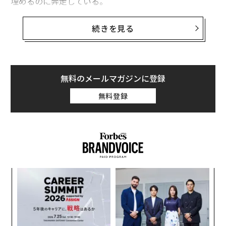
埋めるのに奔走している。
先手を打つため、HR部門のリーダーには、こうした新興
続きを見る
能力が緊急の人材不足に転じる前に、人材ニーズを予測
できるシステムが必要だ。ここでは、
フォーブス・ヒューマンリソース・カウンシル
のメンバ
ーが、発展途上のスキルトレンドを発見し、将来の労働
無料のメールマガジンに登録
力需要に応えるパイプラインを構築するための戦略を共
無料登録
有する。
1. 四半期ごとに現場チームとワークフロー変化
をマッピングする
現場チームと協力し、四半期ごとにワークフローの変化
をマッピングすることで、スキルギャップを早期に発見
年後
パ
できる。社内のプロジェクト要請や協働パターンを監視
サイ
技
無
し、どの能力がますます求められているかを確認する。
「
防
業界の変化や競合の動きを追跡する部門横断的な「スキ
─
ルスカウト」を設置する。社内異動データを活用し、従
ら