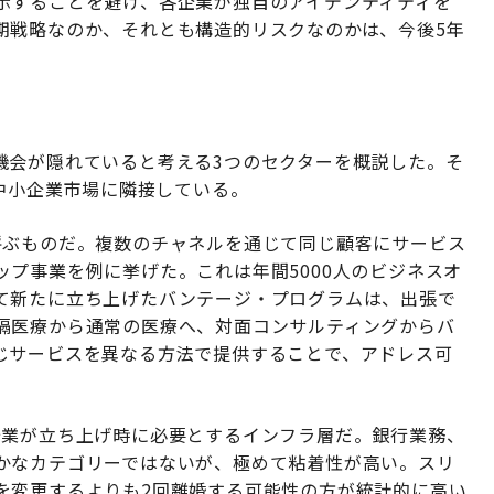
示することを避け、各企業が独自のアイデンティティを
期戦略なのか、それとも構造的リスクなのかは、今後5年
機会が隠れていると考える3つのセクターを概説した。そ
く知る中小企業市場に隣接している。
呼ぶものだ。複数のチャネルを通じて同じ顧客にサービス
プ事業を例に挙げた。これは年間5000人のビジネスオ
て新たに立ち上げたバンテージ・プログラムは、出張で
隔医療から通常の医療へ、対面コンサルティングからバ
じサービスを異なる方法で提供することで、アドレス可
企業が立ち上げ時に必要とするインフラ層だ。銀行業務、
かなカテゴリーではないが、極めて粘着性が高い。スリ
を変更するよりも2回離婚する可能性の方が統計的に高い