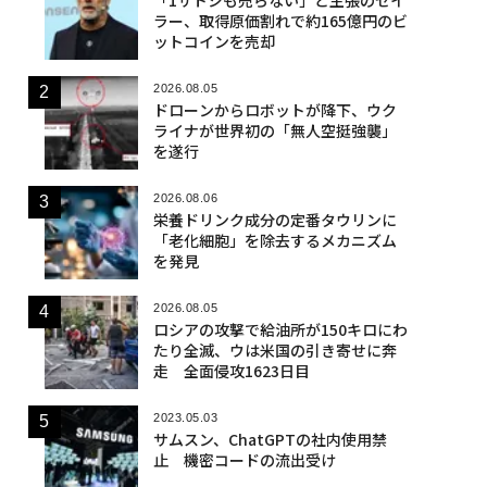
ラー、取得原価割れで約165億円のビ
ットコインを売却
2026.08.05
ドローンからロボットが降下、ウク
ライナが世界初の「無人空挺強襲」
を遂行
2026.08.06
栄養ドリンク成分の定番タウリンに
「老化細胞」を除去するメカニズム
を発見
2026.08.05
ロシアの攻撃で給油所が150キロにわ
たり全滅、ウは米国の引き寄せに奔
走 全面侵攻1623日目
2023.05.03
サムスン、ChatGPTの社内使用禁
止 機密コードの流出受け