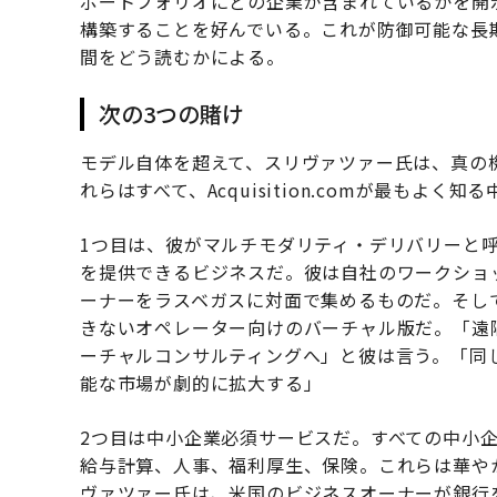
ポートフォリオにどの企業が含まれているかを開
構築することを好んでいる。これが防御可能な長
間をどう読むかによる。
次の3つの賭け
モデル自体を超えて、スリヴァツァー氏は、真の
れらはすべて、Acquisition.comが最もよ
1つ目は、彼がマルチモダリティ・デリバリーと
を提供できるビジネスだ。彼は自社のワークショッ
ーナーをラスベガスに対面で集めるものだ。そし
きないオペレーター向けのバーチャル版だ。「遠
ーチャルコンサルティングへ」と彼は言う。「同
能な市場が劇的に拡大する」
2つ目は中小企業必須サービスだ。すべての中小
給与計算、人事、福利厚生、保険。これらは華や
ヴァツァー氏は、米国のビジネスオーナーが銀行