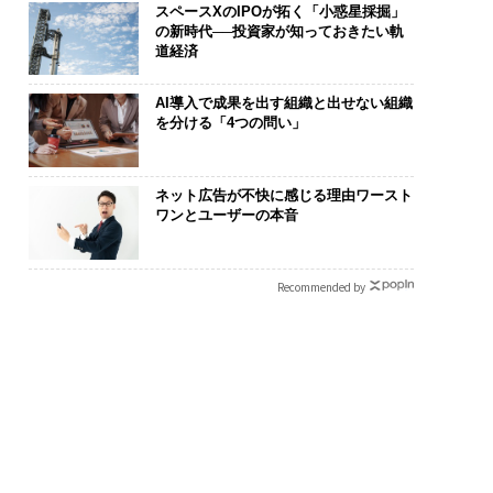
スペースXのIPOが拓く「小惑星採掘」
の新時代──投資家が知っておきたい軌
道経済
AI導入で成果を出す組織と出せない組織
を分ける「4つの問い」
ネット広告が不快に感じる理由ワースト
ワンとユーザーの本音
Recommended by