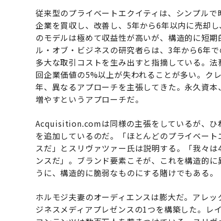
従来型のプライベートエクイティは、シンプルで
企業を買収し、改善し、5年から6年以内に売却し
のモデルは極めて収益性が高いが、構造的に短期
ル・オブ・ビジネスの研究者らは、3年から6年で
多大な取引コストを生み出すと指摘している。法
回企業価値の5%以上が失われることが多い。ク
年、異なるアプローチを主張してきた。永久資本
増やすというアプローチだ。
Acquisition.comは同様の主張をしてい
を追加しているのだ。「ほとんどのプライベート
スだ」とスリヴァツァー氏は説明する。「我々は
ンスだ」。ブランド要素こそが、これを構造的に
うに、構造的に脆弱なものにする賭けでもある。
ホルモジ夫妻のオーディエンスは膨大だ。アレッ
ジネスメディアプレゼンスの1つを構築した。レ