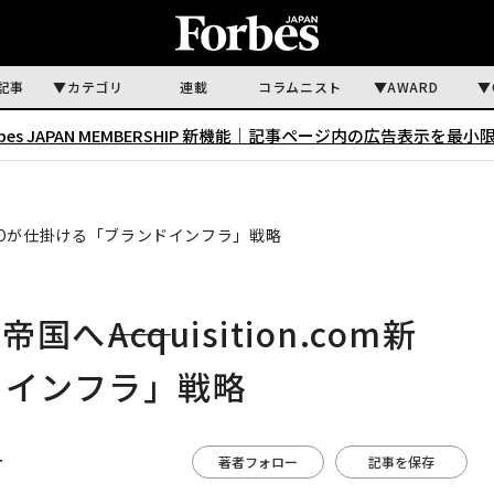
記事
カテゴリ
連載
コラムニスト
AWARD
rbes JAPAN MEMBERSHIP 新機能｜
記事ページ内の広告表示を最小
m新CEOが仕掛ける「ブランドインフラ」戦略
―Acquisition.com新
ドインフラ」戦略
r
著者フォロー
記事を保存