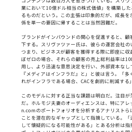
コンテンツは数百万人を惹きつけている。スリヴ
業において10億ドル相当の株式価値」を構築し
るものだという。この主張は印象的だが、成長を
係を単一の要因に帰することは当然困難だ。
ブランドがインバウンドの関心を促進すると、顧
下する。スリヴァツァー氏は、彼らの運営会社の
つまり、ビジネスが顧客を獲得する際に即座に収
ぼゼロの場合、それらの顧客の売上総利益率は10
用し、より迅速な意思決定を行い、外部資本なし
『メディアはインフラだ』と」と彼は言う。「多
れがインフラである場合、CACを劇的に削減する
このモデルに対する正当な課題は明白だ。注目が
だ。ホルモジ夫妻のオーディエンスは、特にアレック
n.comのポートフォリオを分析するアナリスト
ことを潜在的なギャップとして指摘している。「
して懐疑的になる可能性がある」とある分析は指