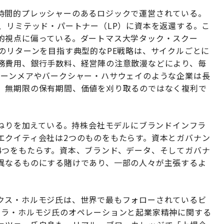
時間的プレッシャーのあるロジックで運営されている。
、リミテッド・パートナー（LP）に資本を返還する。こ
的視点に偏っている。ダートマス大学タック・スクー
のリターンを目指す典型的なPE戦略は、サイクルごとに
務費用、銀行手数料、経営陣の注意散漫などにより、毎
レーンメアやバークシャー・ハサウェイのような企業は長
、無期限の保有期間、価値を刈り取るのではなく複利で
るが、ひねりを加えている。持株会社モデルにブランドインフラ
エクイティ会社は2つのものをもたらす。資本とガバナン
4つをもたらす。資本、ブランド、データ、そしてガバナ
異なるものにする賭けであり、一部の人々が主張するよ
クス・ホルモジ氏は、世界で最もフォローされているビ
イラ・ホルモジ氏のオペレーションと起業家精神に関する