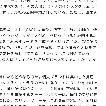
ァツァー氏自身も、リアル・ブローカレッジで「上場企
たと述べており、その大部分は個人のインスタグラムによ
示すリアル社の公開書類が伴っている。ただし、因果関
客獲得コスト（CAC）は自然に低下し、時には劇的に低
いくつかが「マイナスCAC」を持っていると説明する。
益を生み出すリードを生成するということだ。CACがほ
0%に近づき、貢献利益を解放してより優秀な人材を雇
で成長を複利化できる。「レイラはこう呼んでいる。
くの人はメディアを特注品だと考えている。しかし、そ
」
薄れたらどうなるのか。個人ブランドは集中した資産
ス氏とレイラ氏のために存在しており、Acquisitio
らは、同社が保有企業について意図的に不透明にしている
透明性を重視するステークホルダーは、同社の業績に関
摘した。スリヴァツァー氏はこれを直接認めた。同社は