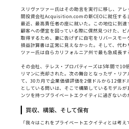
スリヴァツァー氏はその助言を実行に移し、アレ
間投資会社Acquisition.comの新CEOに
最近、最高責任者の座に就いた。この地位に到達
顧客への便宜を図っている際に偶然見つけた、ビ
取得するため、妻に告げずに自宅をリバースモー
損益計算書は正常に見えなかった。そして、代わり
ツァー氏は自らカリフォルニア州で最も急成長す
その会社、テレス・プロパティーズは5年間で10
リマンに売却された。次の舞台となったザ・リアル・
て、30カ月で企業価値評価を2億ドルから12億ドルに
としている問いは、そこで構築しているモデルが
ンツを持つプライベートエクイティに過ぎないの
買収、構築、そして保有
「我々はこれをプライベートエクイティとは考え