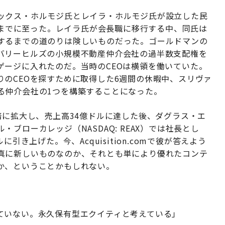
ックス・ホルモジ氏とレイラ・ホルモジ氏が設立した民
就任するまでに至った。レイラ氏が会長職に移行する中、同氏は
するまでの道のりは険しいものだった。ゴールドマンの
バリーヒルズの小規模不動産仲介会社の過半数支配権を
ゲージに入れたのだ。当時のCEOは横領を働いていた。
のCEOを探すために取得した6週間の休暇中、スリヴァ
る仲介会社の1つを構築することになった。
倍に拡大し、売上高34億ドルに達した後、ダグラス・エ
ブローカレッジ（NASDAQ: REAX）では社長とし
引き上げた。今、Acquisition.comで彼が答えよう
真に新しいものなのか、それとも単により優れたコンテ
か、ということかもしれない。
ていない。永久保有型エクイティと考えている」