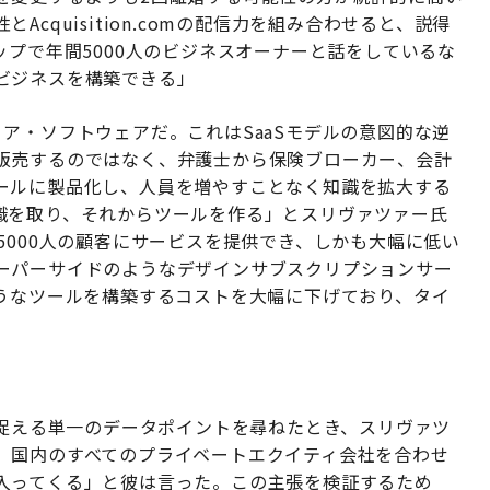
cquisition.comの配信力を組み合わせると、説得
ップで年間5000人のビジネスオーナーと話をしているな
ビジネスを構築できる」
ア・ソフトウェアだ。これはSaaSモデルの意図的な逆
販売するのではなく、弁護士から保険ブローカー、会計
ールに製品化し、人員を増やすことなく知識を拡大する
識を取り、それからツールを作る」とスリヴァツァー氏
5000人の顧客にサービスを提供でき、しかも大幅に低い
ーパーサイドのようなデザインサブスクリプションサー
ようなツールを構築するコストを大幅に下げており、タイ
あるかを捉える単一のデータポイントを尋ねたとき、スリヴァツ
、国内のすべてのプライベートエクイティ会社を合わせ
入ってくる」と彼は言った。この主張を検証するため