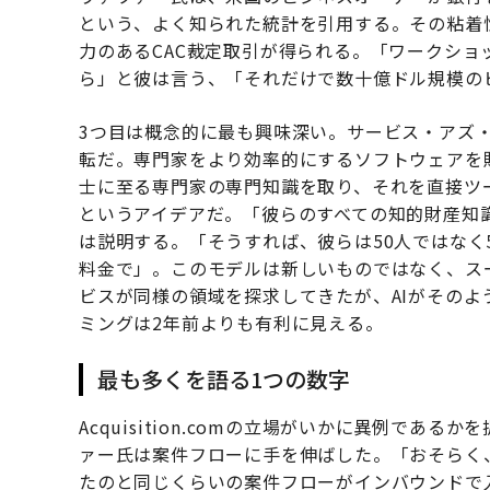
という、よく知られた統計を引用する。その粘着性とA
力のあるCAC裁定取引が得られる。「ワークショ
ら」と彼は言う、「それだけで数十億ドル規模の
3つ目は概念的に最も興味深い。サービス・アズ・
転だ。専門家をより効率的にするソフトウェアを
士に至る専門家の専門知識を取り、それを直接ツ
というアイデアだ。「彼らのすべての知的財産知
は説明する。「そうすれば、彼らは50人ではなく
料金で」。このモデルは新しいものではなく、ス
ビスが同様の領域を探求してきたが、AIがその
ミングは2年前よりも有利に見える。
最も多くを語る1つの数字
Acquisition.comの立場がいかに異例で
ァー氏は案件フローに手を伸ばした。「おそらく
たのと同じくらいの案件フローがインバウンドで