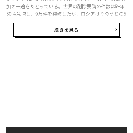
加の一途をたどっている。世界の削除要請の件数は昨年
50％急増し、9万件を突破したが、ロシアはそのうちの5
万8000件を占めていた。
続きを見る
グーグルの報告によると、過去10年間で150カ国がコン
テンツの削除を要請。うち104カ国は100件未満だった一
方で、6カ国が1万件以上の申請を行っていた。
過去10年間の国別の申請件数は下記の通り。