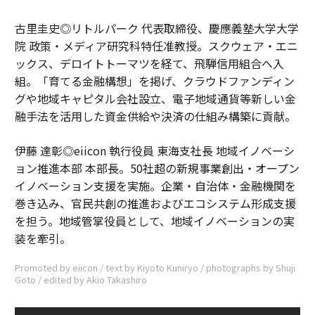
古里圭史◎リトルパーク 代表取締役、慶應義塾大学大学
院 政策・メディア研究科特任准教授。スクウェア・エニ
ックス、デロイトトーマツを経て、飛騨信用組合へ入
組。「育てる金融構想」を掲げ、クラウドファンディン
グや地域キャピタル会社設立、電子地域通貨等新しい金
融手法を活用した資金供給や決済の仕組み構築に貢献。
伊藤 達彰◎eiicon 執行役員 東海支社長 地域イノベーシ
ョン推進本部 本部長。50社超の新規事業創出・オープン
イノベーション支援を実施。企業・自治体・金融機関を
巻き込み、官民共創の推進およびエコシステム形成支援
を担う。地域管掌役員として、地域イノベーションの実
装を牽引。
Promoted by eiicon / text by Kiyoto Kuniryo / photographs by Shuji
Goto / edited by Akio Takashiro