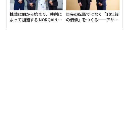
2026年9月号発売中
挑戦は個から始まり、共創に
目先の転職ではなく「10年後
よって加速する NORQAIN JA
の価値」をつくる──アサイ
PAN 特別座談会
ンの長期伴走型支援とは
最新号の購入はこちらから
メンバーシップに登録する
関連記事
イスラエル当局、8000件のハマス関連のSNS投稿の削除を要請
欧米要人のウェブ閲覧データ、海外スパイ組織が悪用の恐れ
ロシアのウクライナ侵攻は、なぜ起きたか？ 専門家が語る「これからの安
全保障」