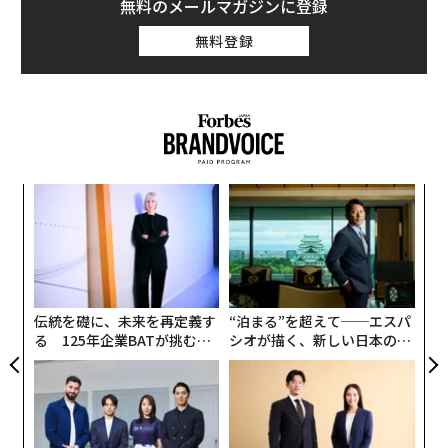
無料のメールマガジンに登録
無料登録
ナ併
“
k」
オ
ック
ジ
パ
由
技
無
防
伝統を礎に、未来を再定義す
“泊まる”を超えて──エスパ
る 125年企業BATが挑むス
シオが描く、新しい日本のラ
モークレスな未来
グジュアリー（前編）
編集＝上田裕資