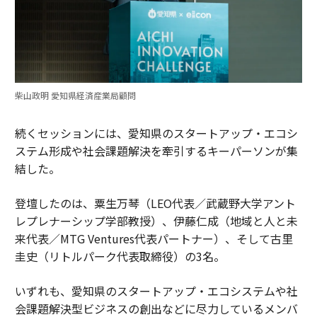
柴山政明 愛知県経済産業局顧問
続くセッションには、愛知県のスタートアップ・エコシ
ステム形成や社会課題解決を牽引するキーパーソンが集
結した。
登壇したのは、粟生万琴（LEO代表／武蔵野大学アント
レプレナーシップ学部教授）、伊藤仁成（地域と人と未
来代表／MTG Ventures代表パートナー）、そして古里
圭史（リトルパーク代表取締役）の3名。
いずれも、愛知県のスタートアップ・エコシステムや社
会課題解決型ビジネスの創出などに尽力しているメンバ