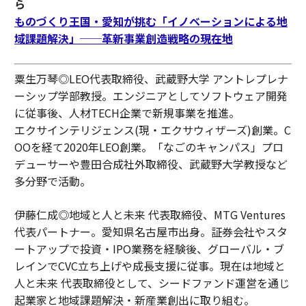
ら
ものづくり王国・愛知が挑む「イノベーションによる地
域課題解決」──革新事業創造戦略の現在地
粟生万琴◎LEO代表取締役、武蔵野大学 アントレプレナ
ーシップ学部教授。エンジニアとしてソフトウェア開発
に従事後、人材TECH企業で新規事業を推進。
エクサインテリジェンス(現・エクサウィザーズ)創業。C
OOを経て2020年LEO創業。「なごのキャンパス」プロ
デューサーや豊田合成社外取締役、武蔵野大学教授など
多分野で活動。
伊藤仁成◎地域と人と未来 代表取締役、MTG Ventures
代表パートナー。愛知県名古屋市出身。証券会社やスタ
ートアップで投資・IPO業務を経験後、グローバル・ブ
レインでCVC立ち上げや成長支援に従事。現在は地域と
人と未来 代表取締役として、シードファンド運営を通じ
起業家と地域課題解決・新産業創出に取り組む。