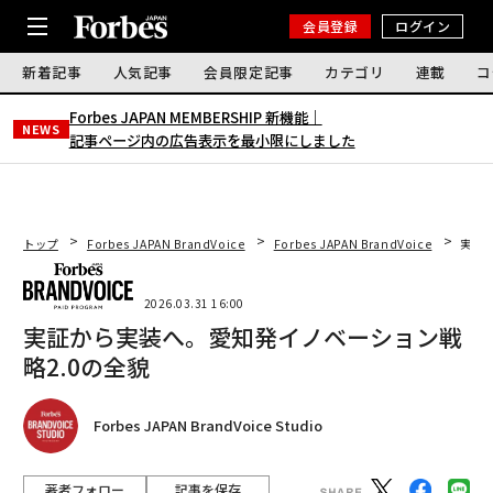
会員登録
ログイン
新着記事
人気記事
会員限定記事
カテゴリ
連載
コ
Forbes JAPAN MEMBERSHIP 新機能｜
NEWS
記事ページ内の広告表示を最小限にしました
トップ
Forbes JAPAN BrandVoice
Forbes JAPAN BrandVoice
実証
2026.03.31 16:00
実証から実装へ。愛知発イノベーション戦
略2.0の全貌
Forbes JAPAN BrandVoice Studio
著者フォロー
記事を保存