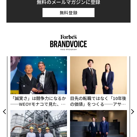
無料のメールマガジンに登録
無料登録
キ
挑
か。
よっ
キャ
PA
“
R S
オ
ジ
「誠実さ」は競争力になるか
目先の転職ではなく「10年後
──WEOYモナコで見た、く
の価値」をつくる──アサイ
ら寿司の経営哲学
ンの長期伴走型支援とは