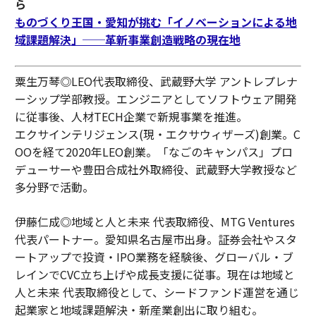
ら
ものづくり王国・愛知が挑む「イノベーションによる地
域課題解決」──革新事業創造戦略の現在地
粟生万琴◎LEO代表取締役、武蔵野大学 アントレプレナ
ーシップ学部教授。エンジニアとしてソフトウェア開発
に従事後、人材TECH企業で新規事業を推進。
エクサインテリジェンス(現・エクサウィザーズ)創業。C
OOを経て2020年LEO創業。「なごのキャンパス」プロ
デューサーや豊田合成社外取締役、武蔵野大学教授など
多分野で活動。
伊藤仁成◎地域と人と未来 代表取締役、MTG Ventures
代表パートナー。愛知県名古屋市出身。証券会社やスタ
ートアップで投資・IPO業務を経験後、グローバル・ブ
レインでCVC立ち上げや成長支援に従事。現在は地域と
人と未来 代表取締役として、シードファンド運営を通じ
起業家と地域課題解決・新産業創出に取り組む。