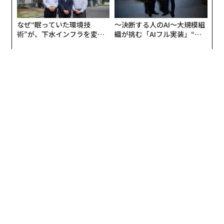
なぜ“眠っていた環境技
〜決断する人のAI〜大規模組
術”が、下水インフラを変え
織が挑む「AIフル実装」“使
たのか──産総研×月島JFE
う”企業から“動く”企業へ【N
編集＝上田裕資
アクアソリューションの10年
TTドコモビジネス×PwC】
2026年9月号発売中
最新号の購入はこちらから
メンバーシップに登録する
関連記事