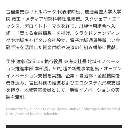
古里圭史◎リトルパーク 代表取締役、慶應義塾大学大学
院 政策・メディア研究科特任准教授。スクウェア・エニ
ックス、デロイトトーマツを経て、飛騨信用組合へ入
組。「育てる金融構想」を掲げ、クラウドファンディン
グや地域キャピタル会社設立、電子地域通貨等新しい金
融手法を活用した資金供給や決済の仕組み構築に貢献。
伊藤 達彰◎eiicon 執行役員 東海支社長 地域イノベーシ
ョン推進本部 本部長。50社超の新規事業創出・オープン
イノベーション支援を実施。企業・自治体・金融機関を
巻き込み、官民共創の推進およびエコシステム形成支援
を担う。地域管掌役員として、地域イノベーションの実
装を牽引。
Promoted by eiicon / text by Kiyoto Kuniryo / photographs by Shuji
Goto / edited by Akio Takashiro