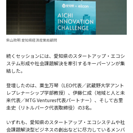
柴山政明 愛知県経済産業局顧問
続くセッションには、愛知県のスタートアップ・エコシ
ステム形成や社会課題解決を牽引するキーパーソンが集
結した。
登壇したのは、粟生万琴（LEO代表／武蔵野大学アント
レプレナーシップ学部教授）、伊藤仁成（地域と人と未
来代表／MTG Ventures代表パートナー）、そして古里
圭史（リトルパーク代表取締役）の3名。
いずれも、愛知県のスタートアップ・エコシステムや社
会課題解決型ビジネスの創出などに尽力しているメンバ