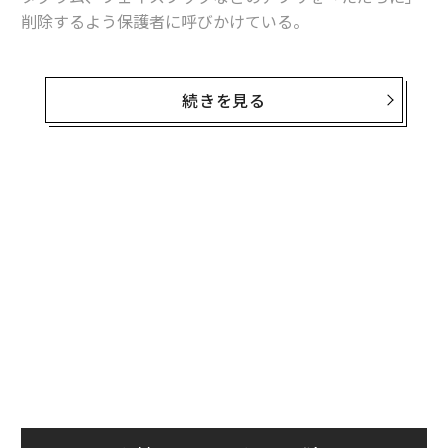
削除するよう保護者に呼びかけている。
ハマスの広報担当は、イスラエルが警告なしにガザを攻
撃した場合、人質の殺害現場の模様を投稿すると警告し
続きを見る
た。米ホワイトハウスは10月11日、拉致された150人以
上のイスラエル人に加え、少なくとも20人の米国人がハ
マスの人質に含まれている可能性があると発表。米政府
は、ハマスをテロ組織に指定し、数人のメンバーをテロ
リストとみなしている。
フォーブスが入手したある学校が保護者に宛てたメモに
は「間もなく、人質が命乞いをする動画が送られるとの
連絡を受けました。子どもたちの携帯電話から今すぐTi
kTokを削除してください」との文言が書かれていた。