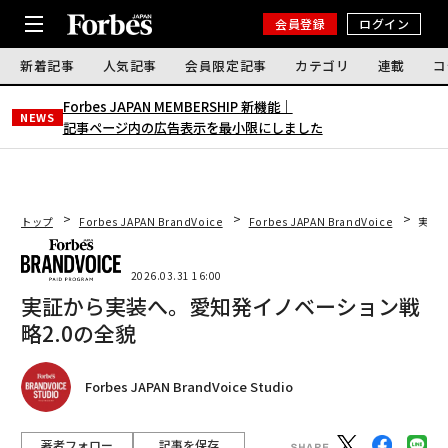
会員登録
ログイン
新着記事
人気記事
会員限定記事
カテゴリ
連載
コ
Forbes JAPAN MEMBERSHIP 新機能｜
NEWS
記事ページ内の広告表示を最小限にしました
トップ
Forbes JAPAN BrandVoice
Forbes JAPAN BrandVoice
実証
2026.03.31 16:00
実証から実装へ。愛知発イノベーション戦
略2.0の全貌
Forbes JAPAN BrandVoice Studio
著者フォロー
記事を保存