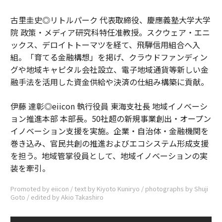
古里圭史◎リトルパーク 代表取締役、慶應義塾大学大学
院 政策・メディア研究科特任准教授。スクウェア・エニ
ックス、デロイトトーマツを経て、飛騨信用組合へ入
組。「育てる金融構想」を掲げ、クラウドファンディン
グや地域キャピタル会社設立、電子地域通貨等新しい金
融手法を活用した資金供給や決済の仕組み構築に貢献。
伊藤 達彰◎eiicon 執行役員 東海支社長 地域イノベーシ
ョン推進本部 本部長。50社超の新規事業創出・オープン
イノベーション支援を実施。企業・自治体・金融機関を
巻き込み、官民共創の推進およびエコシステム形成支援
を担う。地域管掌役員として、地域イノベーションの実
装を牽引。
Promoted by eiicon / text by Kiyoto Kuniryo / photographs by Shuji
Goto / edited by Akio Takashiro