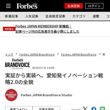
会員登録
ログイン
新着記事
人気記事
会員限定記事
カテゴリ
連載
コ
Forbes JAPAN MEMBERSHIP 新機能｜
NEWS
記事ページ内の広告表示を最小限にしました
トップ
Forbes JAPAN BrandVoice
Forbes JAPAN BrandVoice
実証
2026.03.31 16:00
実証から実装へ。愛知発イノベーション戦
略2.0の全貌
Forbes JAPAN BrandVoice Studio
著者フォロー
記事を保存