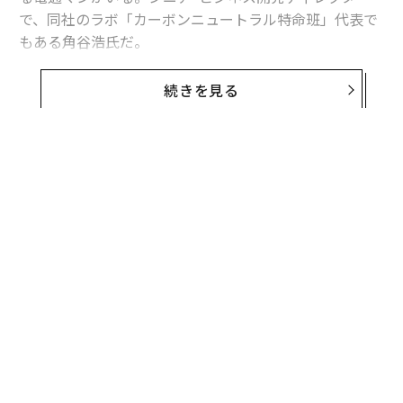
で、同社のラボ「カーボンニュートラル特命班」代表で
もある角谷浩氏だ。
Forbes JAPANでは前編に続き、「脱炭素化への施策を今
続きを見る
すぐ打たないと日本の企業はなぜ危機に陥るか」などに
ついて、環境問題に興味を持つ中学生4名の取材班に角
谷氏を囲んでの取材をしてもらった。
「取材班メンバー」は東京都内の青稜中学高等学校、下
平直冬さん、杉田莉香さん、土谷萌愛さん、村田昊太朗
さんの4名（いずれも中3）である。
前編>>
「牛のげっぷ」の温室効果は？ 中学生が電通の専門家に
聞いた『地球温暖化』の常識
国によってこんなに違う「CO2の相場」