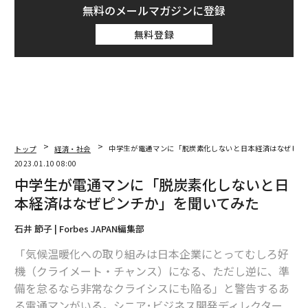
無料のメールマガジンに登録
無料登録
トップ
経済・社会
中学生が電通マンに「脱炭素化しないと日本経済はなぜピン
2023.01.10 08:00
中学生が電通マンに「脱炭素化しないと日
本経済はなぜピンチか」を聞いてみた
石井 節子 | Forbes JAPAN編集部
「気候温暖化への取り組みは日本企業にとってむしろ好
機（クライメート・チャンス）になる、ただし逆に、準
備を怠るなら非常なクライシスにも陥る」と警告するあ
る電通マンがいる。シニア･ビジネス開発ディレクター