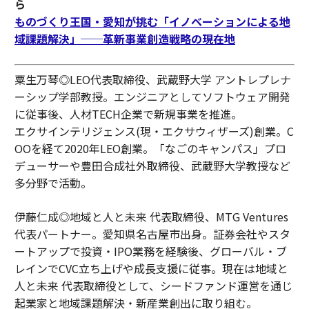
ら
ものづくり王国・愛知が挑む「イノベーションによる地
域課題解決」──革新事業創造戦略の現在地
粟生万琴◎LEO代表取締役、武蔵野大学 アントレプレナ
ーシップ学部教授。エンジニアとしてソフトウェア開発
に従事後、人材TECH企業で新規事業を推進。
エクサインテリジェンス(現・エクサウィザーズ)創業。C
OOを経て2020年LEO創業。「なごのキャンパス」プロ
デューサーや豊田合成社外取締役、武蔵野大学教授など
多分野で活動。
伊藤仁成◎地域と人と未来 代表取締役、MTG Ventures
代表パートナー。愛知県名古屋市出身。証券会社やスタ
ートアップで投資・IPO業務を経験後、グローバル・ブ
レインでCVC立ち上げや成長支援に従事。現在は地域と
人と未来 代表取締役として、シードファンド運営を通じ
起業家と地域課題解決・新産業創出に取り組む。