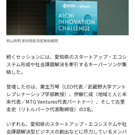
柴山政明 愛知県経済産業局顧問
続くセッションには、愛知県のスタートアップ・エコシ
ステム形成や社会課題解決を牽引するキーパーソンが集
結した。
登壇したのは、粟生万琴（LEO代表／武蔵野大学アント
レプレナーシップ学部教授）、伊藤仁成（地域と人と未
来代表／MTG Ventures代表パートナー）、そして古里
圭史（リトルパーク代表取締役）の3名。
いずれも、愛知県のスタートアップ・エコシステムや社
会課題解決型ビジネスの創出などに尽力しているメンバ