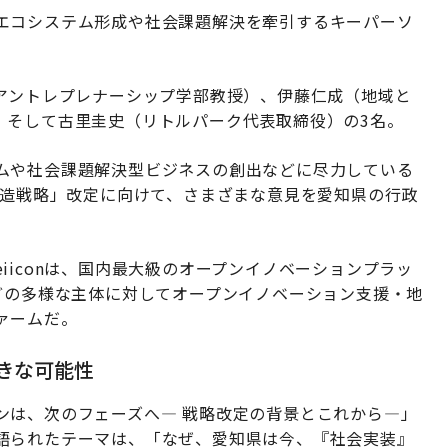
エコシステム形成や社会課題解決を牽引するキーパーソ
学アントレプレナーシップ学部教授）、伊藤仁成（地域と
ー）、そして古里圭史（リトルパーク代表取締役）の3名。
ムや社会課題解決型ビジネスの創出などに尽力している
創造戦略」改定に向けて、さまざまな意見を愛知県の行政
iiconは、国内最大級のオープンイノベーションプラッ
どの多様な主体に対してオープンイノベーション支援・地
ァームだ。
大きな可能性
ンは、次のフェーズへ— 戦略改定の背景とこれから—」
語られたテーマは、「なぜ、愛知県は今、『社会実装』